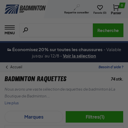
0
Raquette conseiller
Panier
Favoris (
0
)
Recherche de produits, de marques, etc.
Recherche
MENU
👟 Économisez 20% sur toutes les chaussures
-
Valable
jusqu´au 12/8
-
Voir la sélection
Accueil
Besoin d'aide ?
Badminton raquettes
74 stk.
Nous avons une vaste sélection de raquettes de badminton à La
Boutique de Badminton.
Lire plus
Nous proposons toutes les grandes marques telles que Yonex,
Marques
Filtres
(1)
Forza, RSL, Victor, ainsi que notre propre marque, ZERV.