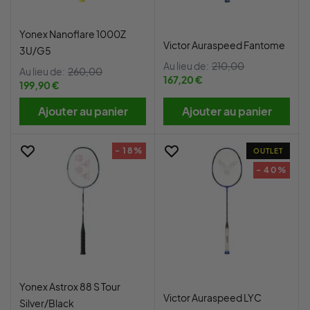
Yonex Nanoflare 1000Z
Victor Auraspeed Fantome
3U/G5
Au lieu de:
210,00
Au lieu de:
260,00
167,20 €
199,90 €
Ajouter au panier
Ajouter au panier
- 18%
OUTLET
- 40%
Yonex Astrox 88 S Tour
Victor Auraspeed LYC
Silver/Black