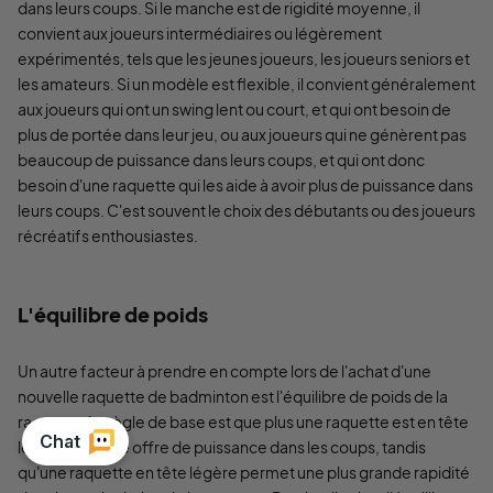
dans leurs coups. Si le manche est de rigidité moyenne, il
convient aux joueurs intermédiaires ou légèrement
expérimentés, tels que les jeunes joueurs, les joueurs seniors et
les amateurs. Si un modèle est flexible, il convient généralement
aux joueurs qui ont un swing lent ou court, et qui ont besoin de
plus de portée dans leur jeu, ou aux joueurs qui ne génèrent pas
beaucoup de puissance dans leurs coups, et qui ont donc
besoin d'une raquette qui les aide à avoir plus de puissance dans
leurs coups. C'est souvent le choix des débutants ou des joueurs
récréatifs enthousiastes.
L'équilibre de poids
Un autre facteur à prendre en compte lors de l'achat d'une
nouvelle raquette de badminton est l'équilibre de poids de la
raquette. La règle de base est que plus une raquette est en tête
lourde, plus elle offre de puissance dans les coups, tandis
qu'une raquette en tête légère permet une plus grande rapidité