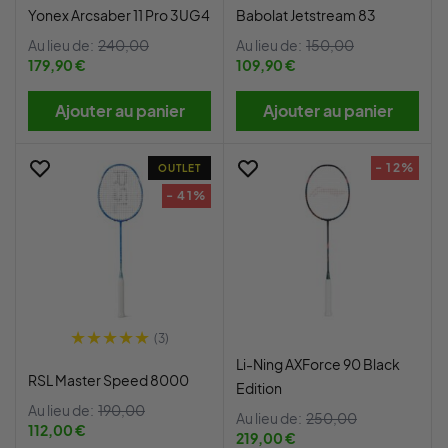
Yonex Arcsaber 11 Pro 3UG4
Babolat Jetstream 83
Au lieu de:
240,00
Au lieu de:
150,00
179,90 €
109,90 €
Ajouter au panier
Ajouter au panier
- 12%
OUTLET
- 41%
(3)
Li-Ning AXForce 90 Black
RSL Master Speed 8000
Edition
Au lieu de:
190,00
Au lieu de:
250,00
112,00 €
219,00 €