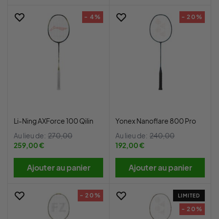
- 4%
- 20%
Li-Ning AXForce 100 Qilin
Yonex Nanoflare 800 Pro
Au lieu de:
270,00
Au lieu de:
240,00
259,00 €
192,00 €
Ajouter au panier
Ajouter au panier
- 20%
LIMITED
- 20%