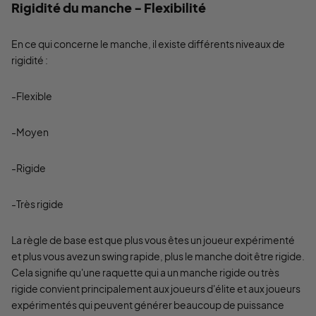
Rigidité du manche - Flexibilité
En ce qui concerne le manche, il existe différents niveaux de
rigidité :
-Flexible
-Moyen
-Rigide
-Très rigide
La règle de base est que plus vous êtes un joueur expérimenté
et plus vous avez un swing rapide, plus le manche doit être rigide.
Cela signifie qu'une raquette qui a un manche rigide ou très
rigide convient principalement aux joueurs d'élite et aux joueurs
expérimentés qui peuvent générer beaucoup de puissance