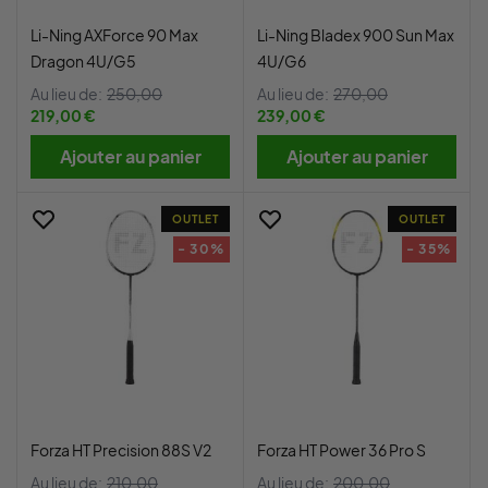
Li-Ning AXForce 90 Max
Li-Ning Bladex 900 Sun Max
Dragon 4U/G5
4U/G6
Au lieu de:
250,00
Au lieu de:
270,00
219,00 €
239,00 €
Ajouter au panier
Ajouter au panier
OUTLET
OUTLET
- 30%
- 35%
Forza HT Precision 88S V2
Forza HT Power 36 Pro S
Au lieu de:
210,00
Au lieu de:
200,00