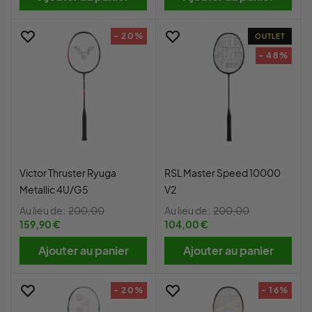
- 20%
OUTLET
- 48%
Victor Thruster Ryuga
RSL Master Speed 10000
Metallic 4U/G5
V2
Au lieu de:
200,00
Au lieu de:
200,00
159,90 €
104,00 €
Ajouter au panier
Ajouter au panier
- 20%
- 16%