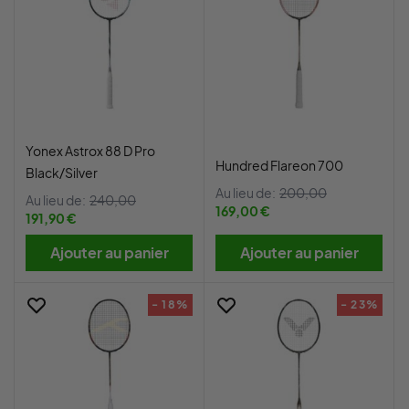
Yonex Astrox 88 D Pro
Hundred Flareon 700
Black/Silver
Au lieu de:
200,00
Au lieu de:
240,00
169,00 €
191,90 €
Ajouter au panier
Ajouter au panier
- 18%
- 23%