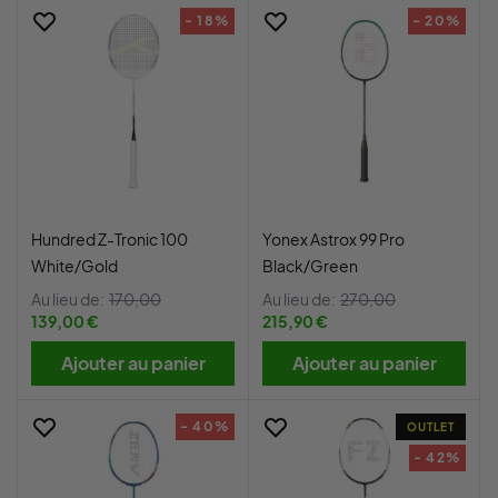
- 18%
- 20%
Hundred Z-Tronic 100
Yonex Astrox 99 Pro
White/Gold
Black/Green
Au lieu de:
170,00
Au lieu de:
270,00
139,00 €
215,90 €
Ajouter au panier
Ajouter au panier
- 40%
OUTLET
- 42%