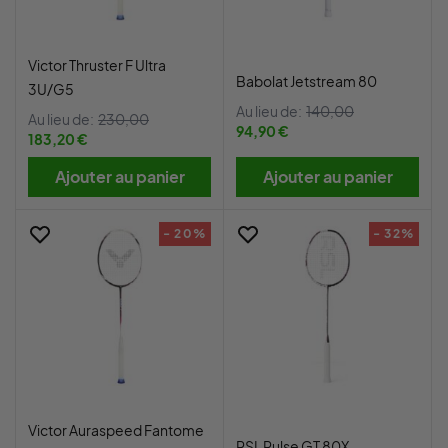
Victor Thruster F Ultra
Babolat Jetstream 80
3U/G5
Au lieu de:
140,00
Au lieu de:
230,00
94,90 €
183,20 €
Ajouter au panier
Ajouter au panier
- 20%
- 32%
Victor Auraspeed Fantome
RSL Pulse GT 80X