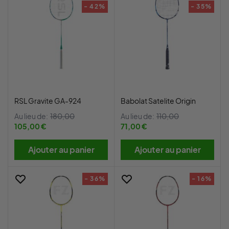
- 42%
- 35%
RSL Gravite GA-924
Babolat Satelite Origin
Au lieu de:
180,00
Au lieu de:
110,00
105,00 €
71,00 €
Ajouter au panier
Ajouter au panier
- 36%
- 16%