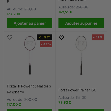
F
Au lieu de:
250,00
Au lieu de:
210,00
169,95 €
167,20 €
Ajouter au panier
Ajouter au panier
- 31%
OUTLET
- 42%
Forza HT Power 36 Master S
Forza Power Trainer 130
Raspberry
Au lieu de:
115,00
Au lieu de:
200,00
79,90 €
117,00 €