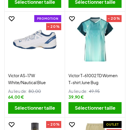
Sélectionner taille
Sélectionner taille
- 20%
PROMOTION
- 20%
Victor AS-17W
Victor T-61002 TD Women
White/Nautical Blue
T-shirt June Bug
Au lieu de:
80,00
Au lieu de:
49,95
64,00 €
39,90 €
Sélectionner taille
Sélectionner taille
- 20%
OUTLET