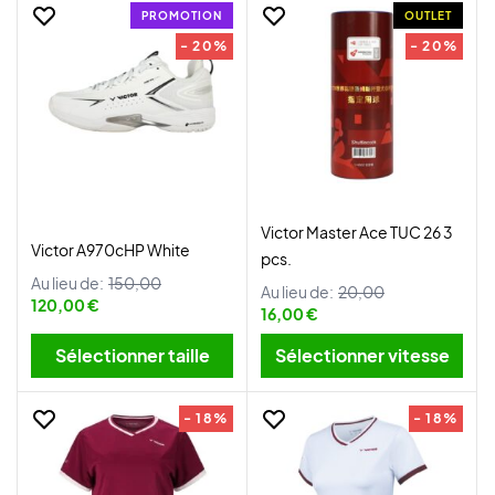
PROMOTION
OUTLET
- 20%
- 20%
Victor Master Ace TUC 26 3
Victor A970cHP White
pcs.
Au lieu de:
150,00
Au lieu de:
20,00
120,00 €
16,00 €
Sélectionner taille
Sélectionner vitesse
- 18%
- 18%