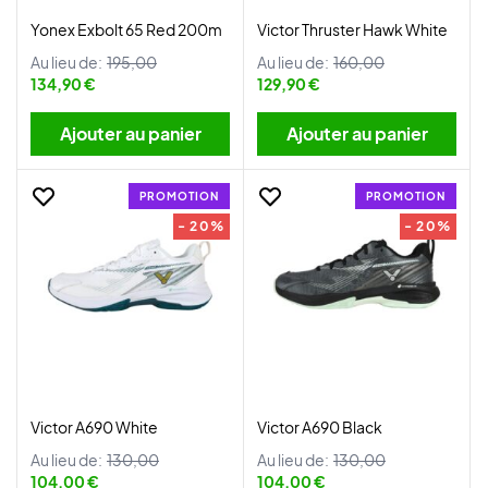
Yonex Exbolt 65 Red 200m
Victor Thruster Hawk White
Au lieu de:
195,00
Au lieu de:
160,00
134,90 €
129,90 €
Ajouter au panier
Ajouter au panier
PROMOTION
PROMOTION
- 20%
- 20%
Victor A690 White
Victor A690 Black
Au lieu de:
130,00
Au lieu de:
130,00
104,00 €
104,00 €