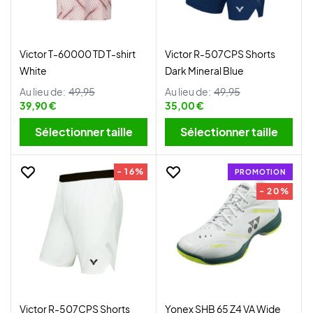
Victor T-60000 TD T-shirt
Victor R-507CPS Shorts
White
Dark Mineral Blue
Au lieu de:
49,95
Au lieu de:
49,95
39,90 €
35,00 €
Sélectionner taille
Sélectionner taille
- 16%
PROMOTION
- 20%
Victor R-507CPS Shorts
Yonex SHB 65 Z4 VA Wide