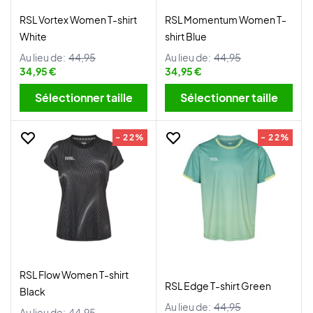
RSL Vortex Women T-shirt
RSL Momentum Women T-
White
shirt Blue
Au lieu de:
44,95
Au lieu de:
44,95
34,95 €
34,95 €
Sélectionner taille
Sélectionner taille
- 22%
- 22%
RSL Flow Women T-shirt
RSL Edge T-shirt Green
Black
Au lieu de:
44,95
Au lieu de:
44,95