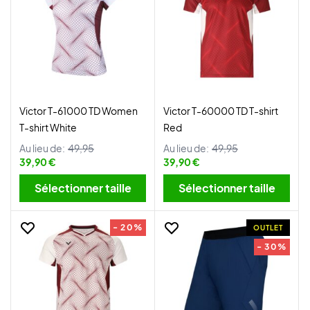
Victor T-61000 TD Women
Victor T-60000 TD T-shirt
T-shirt White
Red
Au lieu de:
49,95
Au lieu de:
49,95
39,90 €
39,90 €
Sélectionner taille
Sélectionner taille
- 20%
OUTLET
- 30%