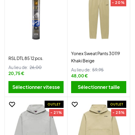
- 20%
Yonex Sweat Pants 30119
RSL DTL 85 12 pcs.
Khaki Beige
Au lieu de:
26,00
Au lieu de:
59,95
20,75 €
48,00 €
Sélectionner vitesse
Sélectionner taille
OUTLET
OUTLET
- 21%
- 25%