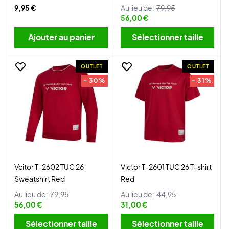
9,95 €
Au lieu de:
79,95
56,00 €
Ajouter au panier
Sélectionner taille
OUTLET
OUTLET
- 30%
- 31%
Vcitor T-2602 TUC 26
Victor T-2601 TUC 26 T-shirt
Sweatshirt Red
Red
Au lieu de:
79,95
Au lieu de:
44,95
56,00 €
31,00 €
Sélectionner taille
Sélectionner taille