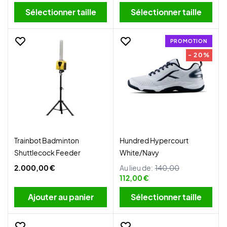
Sélectionner taille
Sélectionner taille
PROMOTION
- 20%
Trainbot Badminton
Hundred Hypercourt
Shuttlecock Feeder
White/Navy
2.000,00 €
Au lieu de:
140,00
112,00 €
Ajouter au panier
Sélectionner taille