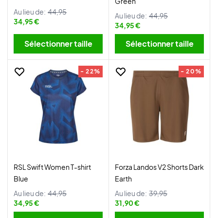
Green
Au lieu de:
44,95
Au lieu de:
44,95
34,95 €
34,95 €
Sélectionner taille
Sélectionner taille
- 22%
- 20%
RSL Swift Women T-shirt
Forza Landos V2 Shorts Dark
Blue
Earth
Au lieu de:
44,95
Au lieu de:
39,95
34,95 €
31,90 €