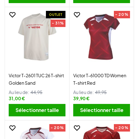
- 20%
OUTLET
- 31%
Victor T-2601 TUC 26 T-shirt
Victor T-61000 TD Women
Golden Sand
T-shirt Red
Au lieu de:
44,95
Au lieu de:
49,95
31,00 €
39,90 €
Sélectionner taille
Sélectionner taille
- 20%
- 20%