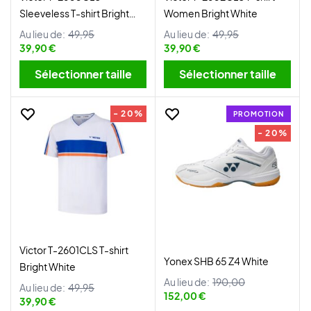
Sleeveless T-shirt Bright
Women Bright White
White
Au lieu de:
49,95
Au lieu de:
49,95
39,90 €
39,90 €
Sélectionner taille
Sélectionner taille
- 20%
PROMOTION
- 20%
Victor T-2601CLS T-shirt
Yonex SHB 65 Z4 White
Bright White
Au lieu de:
190,00
Au lieu de:
49,95
152,00 €
39,90 €