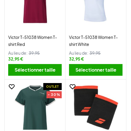
Victor T-51038 Women T-
Victor T-51038 Women T-
shirt Red
shirt White
Au lieu de:
39,95
Au lieu de:
39,95
32,95 €
32,95 €
Sélectionner taille
Sélectionner taille
OUTLET
- 30%