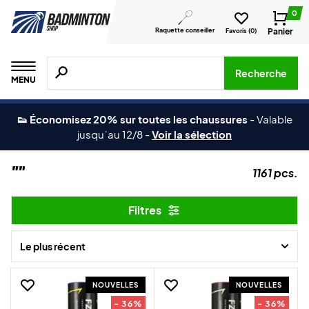
0
Raquette conseiller
Panier
Favoris (
0
)
Recherche de produits, de marques, etc.
Recherche
MENU
👟 Économisez 20% sur toutes les chaussures
-
Valable
jusqu´au 12/8
-
Voir la sélection
""
1161 pcs.
Filtres
Le plus récent
NOUVELLES
NOUVELLES
- 36%
- 36%