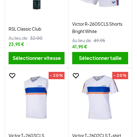
Victor R-2605CLS Shorts
RSL Classic Club
Bright White
Au lieu de:
32,00
Au lieu de:
49,95
23,95 €
41,95 €
Sélectionner vitesse
Sélectionner taille
- 20%
- 20%
Victor T-2603CLS
Victor T-2602CLS T-shirt