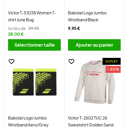
Victor T-51038 Women T-
Babolat Logo Jumbo
shirt June Bug
Wristband Black
Au lieu de:
39,95
9,95 €
28,00 €
Sélectionner taille
Ajouter au panier
OUTLET
- 30%
Babolat Logo Jumbo
Vcitor T-2602 TUC 26
Wristband Aero/Grey
Sweatshirt Golden Sand