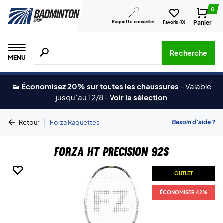
0
Raquette conseiller
Panier
Favoris (
0
)
Recherche de produits, de marques, etc.
Recherche
MENU
👟 Économisez 20% sur toutes les chaussures
-
Valable
jusqu´au 12/8
-
Voir la sélection
|
Besoin d'aide ?
Retour
Forza Raquettes
Forza HT Precision 92S
OUTLET
OUTLET
OUTLET
OUTLET
OUTLET
OUTLET
ÉCONOMISER 42%
ÉCONOMISER 42%
ÉCONOMISER 42%
ÉCONOMISER 42%
ÉCONOMISER 42%
ÉCONOMISER 42%