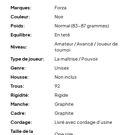
De plus, cette raquette est livrée sans housse.
Marques:
Forza
Couleur:
Noir
Poids:
Normal (83-87 grammes)
Equilibre:
En tetê
Amateur / Avancé / Joueur de
Niveau:
tournoi
Type de joueur:
La maîtrise / Pouvoir
Genre:
Unisex
Housse:
Non inclus
Trous:
92
Rigidité:
Rigide
Manche:
Graphite
Cadre:
Graphite
Cordage:
Livré avec cordage d'usine
Taille de la
One size