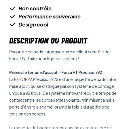
Bon contrôle
Performance souveraine
Design cool
DESCRIPTION DU PRODUIT
Raquette de badminton avec un excellent contrôle de
Forza ! Parfaite pour le joueur sérieux !
Prenez le terrain d'assaut – Forza HT Precision 92
La FZ FORZA Precision 92S est une raquette de badminton
mise à jour, qui se distingue par son système de cordage
unique à 92 trous. Ce système innovant réduit le temps de
contact entre les cordes et les volants, minimisant ainsi la
perte d'énergie et améliorant à la fois la durabilité et la
tension des cordes.
La raquette de badminton est conçue avec un cadre de