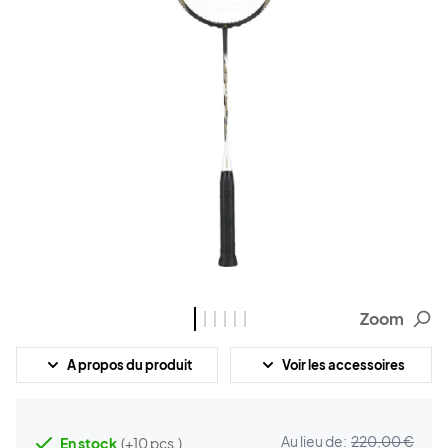
Zoom
A propos du produit
Voir les accessoires
Au lieu de:
220,00 €
En stock
(+10 pcs.)