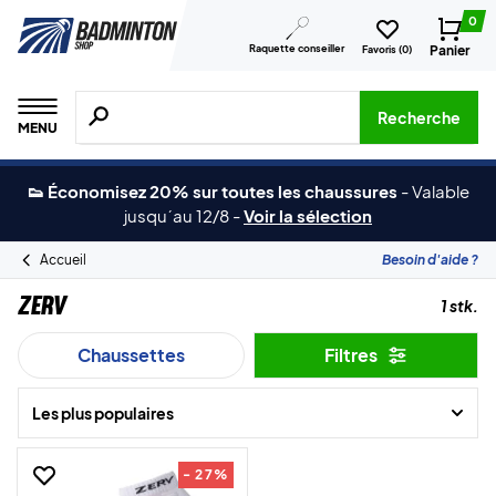
0
Raquette conseiller
Panier
Favoris (
0
)
Recherche de produits, de marques, etc.
Recherche
MENU
👟 Économisez 20% sur toutes les chaussures
-
Valable
jusqu´au 12/8
-
Voir la sélection
Accueil
Besoin d'aide ?
ZERV
1 stk.
Chaussettes
Filtres
Les plus populaires
- 27%