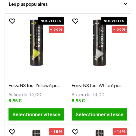
Badminton-shop et recevez-les rapidement.
Les plus populaires
NOUVELLES
NOUVELLES
- 36%
- 36%
Forza NS Tour Yellow 6 pcs.
Forza NS Tour White 6 pcs.
Au lieu de:
14,00
Au lieu de:
14,00
8,95 €
8,95 €
Sélectionner vitesse
Sélectionner vitesse
- 18%
- 16%