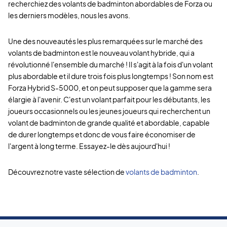
recherchiez des volants de badminton abordables de Forza ou
les derniers modèles, nous les avons.
Une des nouveautés les plus remarquées sur le marché des
volants de badminton est le nouveau volant hybride, qui a
révolutionné l'ensemble du marché ! Il s'agit à la fois d'un volant
plus abordable et il dure trois fois plus longtemps ! Son nom est
Forza Hybrid S-5000, et on peut supposer que la gamme sera
élargie à l'avenir. C'est un volant parfait pour les débutants, les
joueurs occasionnels ou les jeunes joueurs qui recherchent un
volant de badminton de grande qualité et abordable, capable
de durer longtemps et donc de vous faire économiser de
l'argent à long terme. Essayez-le dès aujourd'hui !
Découvrez notre vaste sélection de
volants de badminton
.