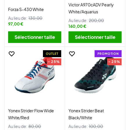
Victor A970cADV Pearly
Forza S-430 White
White/Aquarius
Au lieu de:
130,00
Au lieu de:
200,00
97,00 €
160,00 €
Sélectionner taille
Sélectionner taille
OUTLET
PROMOTION
- 25%
- 25%
Yonex Strider Flow Wide
Yonex Strider Beat
White/Red
Black/White
Au lieu de:
80,00
Au lieu de:
100,00