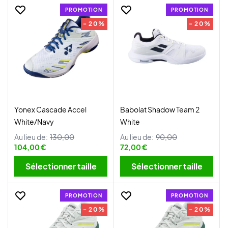
PROMOTION
PROMOTION
- 20%
- 20%
Yonex Cascade Accel
Babolat Shadow Team 2
White/Navy
White
Au lieu de:
130,00
Au lieu de:
90,00
104,00 €
72,00 €
Sélectionner taille
Sélectionner taille
PROMOTION
PROMOTION
- 20%
- 20%