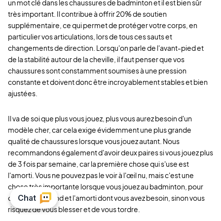
un mot clé dans les chaussures de badminton et il est bien sûr
très important. Il contribue à offrir 20% de soutien
supplémentaire, ce qui permet de protéger votre corps, en
particulier vos articulations, lors de tous ces sauts et
changements de direction. Lorsqu'on parle de l'avant-pied et
de la stabilité autour de la cheville, il faut penser que vos
chaussures sont constamment soumises à une pression
constante et doivent donc être incroyablement stables et bien
ajustées.
Il va de soi que plus vous jouez, plus vous aurez besoin d'un
modèle cher, car cela exige évidemment une plus grande
qualité de chaussures lorsque vous jouez autant. Nous
recommandons également d'avoir deux paires si vous jouez plus
de 3 fois par semaine, car la première chose qui s'use est
l'amorti. Vous ne pouvez pas le voir à l'œil nu, mais c'est une
chose très importante lorsque vous jouez au badminton, pour
obtenir le rebond et l'amorti dont vous avez besoin, sinon vous
risquez de vous blesser et de vous tordre.