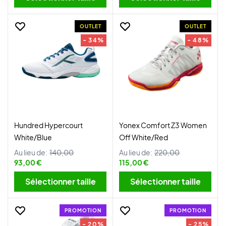
OUTLET
OUTLET
- 34%
- 48%
Hundred Hypercourt
Yonex Comfort Z3 Women
White/Blue
Off White/Red
Au lieu de:
140,00
Au lieu de:
220,00
93,00 €
115,00 €
Sélectionner taille
Sélectionner taille
PROMOTION
PROMOTION
- 20%
- 25%