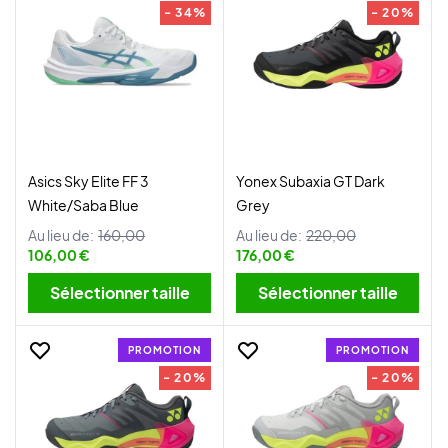
- 34%
- 20%
Asics Sky Elite FF 3
Yonex Subaxia GT Dark
White/Saba Blue
Grey
Au lieu de:
160,00
Au lieu de:
220,00
106,00 €
176,00 €
Sélectionner taille
Sélectionner taille
PROMOTION
PROMOTION
- 20%
- 20%