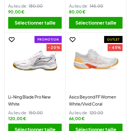
Au lieu de:
180,00
Au lieu de:
145,00
90,00 €
80,00 €
Sélectionner taille
Sélectionner taille
PROMOTION
OUTLET
- 20%
- 45%
Li-Ning Blade Pro New
Asics Beyond FF Women
White
White/Vivid Coral
Au lieu de:
150,00
Au lieu de:
120,00
120,00 €
66,00 €
Sélectionner taille
Sélectionner taille