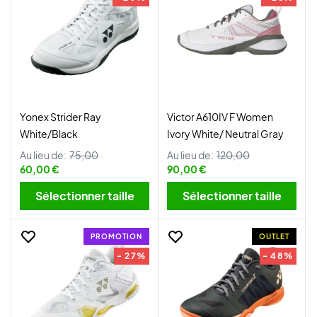
Yonex Strider Ray
Victor A610IV F Women
White/Black
Ivory White/ Neutral Gray
Au lieu de:
75,00
Au lieu de:
120,00
60,00 €
90,00 €
Sélectionner taille
Sélectionner taille
PROMOTION
OUTLET
- 27%
- 48%