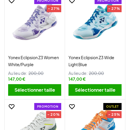
PROMOTION
PROMOTION
- 27%
- 27%
Yonex Eclipsion Z3 Women
Yonex Eclipsion Z3 Wide
White/Purple
Light Blue
Au lieu de:
200,00
Au lieu de:
200,00
147,00 €
147,00 €
Sélectionner taille
Sélectionner taille
PROMOTION
OUTLET
- 20%
- 25%