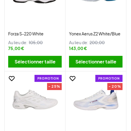
Forza S-220 White
Yonex Aerus Z2 White/Blue
Au lieu de:
105,00
Au lieu de:
200,00
75,00 €
143,00 €
Sélectionner taille
Sélectionner taille
PROMOTION
PROMOTION
- 25%
- 20%