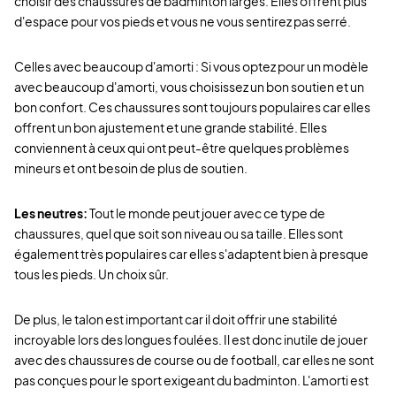
choisir des chaussures de badminton larges. Elles offrent plus
d'espace pour vos pieds et vous ne vous sentirez pas serré.
Celles avec beaucoup d'amorti : Si vous optez pour un modèle
avec beaucoup d'amorti, vous choisissez un bon soutien et un
bon confort. Ces chaussures sont toujours populaires car elles
offrent un bon ajustement et une grande stabilité. Elles
conviennent à ceux qui ont peut-être quelques problèmes
mineurs et ont besoin de plus de soutien.
Les neutres:
Tout le monde peut jouer avec ce type de
chaussures, quel que soit son niveau ou sa taille. Elles sont
également très populaires car elles s'adaptent bien à presque
tous les pieds. Un choix sûr.
De plus, le talon est important car il doit offrir une stabilité
incroyable lors des longues foulées. Il est donc inutile de jouer
avec des chaussures de course ou de football, car elles ne sont
pas conçues pour le sport exigeant du badminton. L'amorti est