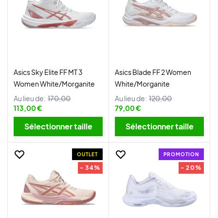
Asics Sky Elite FF MT 3
Asics Blade FF 2 Women
Women White/Morganite
White/Morganite
Au lieu de:
170,00
Au lieu de:
120,00
113,00 €
79,00 €
Sélectionner taille
Sélectionner taille
OUTLET
PROMOTION
- 34%
- 20%