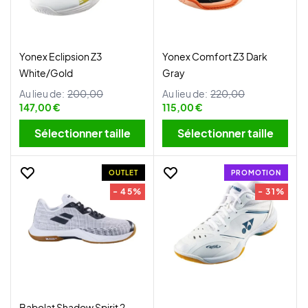
Yonex Eclipsion Z3
Yonex Comfort Z3 Dark
White/Gold
Gray
Au lieu de:
200,00
Au lieu de:
220,00
147,00 €
115,00 €
Sélectionner taille
Sélectionner taille
OUTLET
PROMOTION
- 45%
- 31%
Babolat Shadow Spirit 2