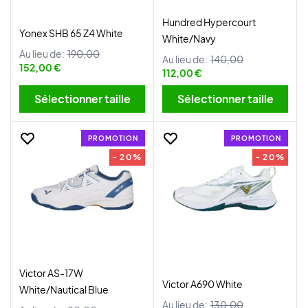
Hundred Hypercourt
Yonex SHB 65 Z4 White
White/Navy
Au lieu de:
190,00
Au lieu de:
140,00
152,00 €
112,00 €
Sélectionner taille
Sélectionner taille
PROMOTION
PROMOTION
- 20%
- 20%
Victor AS-17W
Victor A690 White
White/Nautical Blue
Au lieu de:
130,00