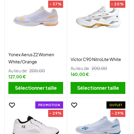
- 37%
- 20%
Yonex Aerus Z2 Women
Victor C90 NitroLite White
White/Orange
Au lieu de:
200,00
Au lieu de:
200,00
160,00 €
127,00 €
Sélectionner taille
Sélectionner taille
PROMOTION
OUTLET
- 29%
- 29%