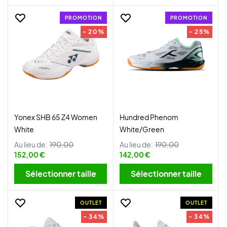
PROMOTION
PROMOTION
- 20%
- 25%
Yonex SHB 65 Z4 Women
Hundred Phenom
White
White/Green
Au lieu de:
190,00
Au lieu de:
190,00
152,00 €
142,00 €
Sélectionner taille
Sélectionner taille
OUTLET
OUTLET
- 34%
- 34%