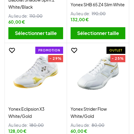
Yonex SHB 65 Z4 Slim White
White/Black
Au lieu de:
190,00
Au lieu de:
110,00
132,00 €
60,00 €
Sélectionner taille
Sélectionner taille
PROMOTION
OUTLET
- 29%
- 25%
Yonex Eclipsion X3
Yonex Strider Flow
White/Gold
White/Gold
Au lieu de:
180,00
Au lieu de:
80,00
128,00 €
60,00 €