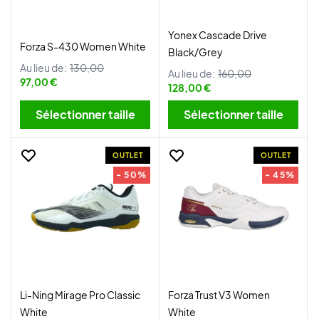
Yonex Cascade Drive
Forza S-430 Women White
Black/Grey
Au lieu de:
130,00
Au lieu de:
160,00
97,00 €
128,00 €
Sélectionner taille
Sélectionner taille
OUTLET
OUTLET
- 50%
- 45%
Li-Ning Mirage Pro Classic
Forza Trust V3 Women
White
White