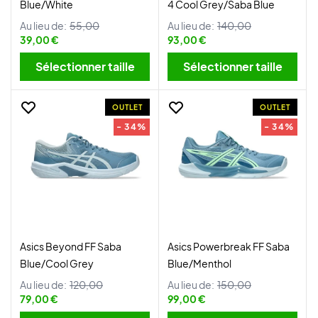
Blue/White
4 Cool Grey/Saba Blue
Au lieu de:
55,00
Au lieu de:
140,00
39,00 €
93,00 €
Sélectionner taille
Sélectionner taille
OUTLET
OUTLET
- 34%
- 34%
Asics Beyond FF Saba
Asics Powerbreak FF Saba
Blue/Cool Grey
Blue/Menthol
Au lieu de:
120,00
Au lieu de:
150,00
79,00 €
99,00 €