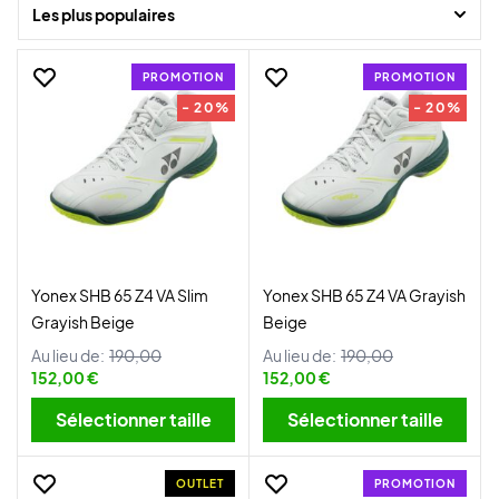
juniors.
Les plus populaires
Une chaussure de badminton est l'un des éléments les plus
PROMOTION
PROMOTION
importants à prendre en compte lorsque l'on joue au badminton.
- 20%
- 20%
Elles peuvent contribuer à prévenir les blessures et à vous permettre
de performer de manière optimale.
Yonex SHB 65 Z4 VA Slim
Yonex SHB 65 Z4 VA Grayish
Grayish Beige
Beige
Au lieu de:
190,00
Au lieu de:
190,00
152,00 €
152,00 €
Sélectionner taille
Sélectionner taille
OUTLET
PROMOTION