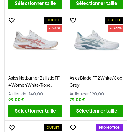
Sélectionner taille
Sélectionner taille
OUTLET
OUTLET
- 34%
- 34%
Asics Netburner Ballistic FF
Asics Blade FF 2 White/Cool
4 Women White/Rose
Grey
Rouge
Au lieu de:
140,00
Au lieu de:
120,00
93,00 €
79,00 €
Sélectionner taille
Sélectionner taille
OUTLET
PROMOTION