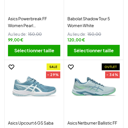
Asics Powerbreak FF
Babolat Shadow Tour 5
Women Pearl
Women White
Pink/Morganite
Au lieu de:
150,00
Au lieu de:
150,00
99,00 €
120,00 €
Sélectionner taille
Sélectionner taille
SALE
OUTLET
- 29%
- 34%
Asics Upcourt 6 GS Saba
Asics Netburner Ballistic FF