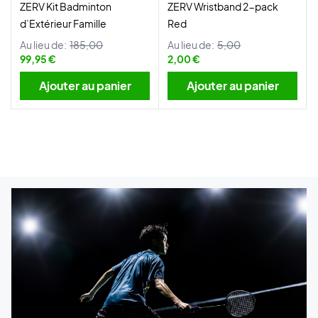
ZERV Kit Badminton
ZERV Wristband 2-pack
d’Extérieur Famille
Red
Au lieu de:
185,00
Au lieu de:
5,00
99,95 €
2,00 €
Ajouter au panier
Ajouter au panier