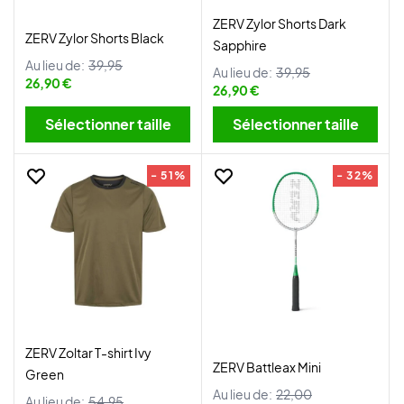
ZERV Zylor Shorts Dark
ZERV Zylor Shorts Black
Sapphire
Au lieu de:
39,95
Au lieu de:
39,95
26,90 €
26,90 €
Sélectionner taille
Sélectionner taille
- 51%
- 32%
ZERV Zoltar T-shirt Ivy
ZERV Battleax Mini
Green
Au lieu de:
22,00
Au lieu de:
54,95