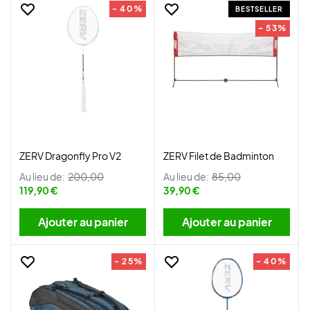
- 40%
BESTSELLER
- 53%
ZERV Dragonfly Pro V2
ZERV Filet de Badminton
Au lieu de:
200,00
Au lieu de:
85,00
119,90 €
39,90 €
Ajouter au panier
Ajouter au panier
- 25%
- 40%