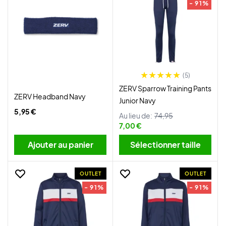
- 91%
(5)
ZERV Sparrow Training Pants
ZERV Headband Navy
Junior Navy
5,95 €
Au lieu de:
74,95
7,00 €
Ajouter au panier
Sélectionner taille
OUTLET
OUTLET
- 91%
- 91%