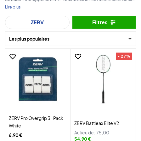
en tant que joueurs de badminton et avons rassemblé toute notre
Lire plus
expérience dans notre propre marque.
ZERV
Filtres
Les plus populaires
- 27%
ZERV Pro Overgrip 3-Pack
ZERV Battleax Elite V2
White
Au lieu de:
75,00
6,90 €
54,90 €