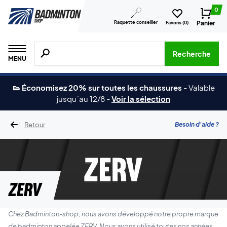
0
Raquette conseiller
Panier
Favoris (
0
)
Recherche de produits, de marques, etc.
Recherche
MENU
👟 Économisez 20% sur toutes les chaussures
-
Valable
jusqu´au 12/8
-
Voir la sélection
Retour
Besoin d'aide ?
ZERV
Chez Badminton-shop, nous avons développé notre propre marque
de badminton appelée ZERV. Nous avons utilisé toutes nos années