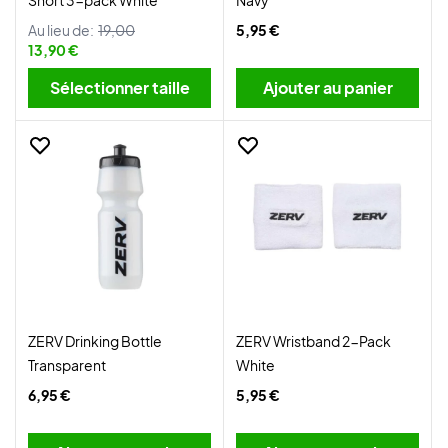
Short 3-pack White
Navy
Au lieu de:
19,00
5,95 €
13,90 €
Sélectionner taille
Ajouter au panier
ZERV Drinking Bottle
ZERV Wristband 2-Pack
Transparent
White
6,95 €
5,95 €