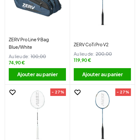
ZERV Pro Line 9 Bag
ZERV CoTi Pro V2
Blue/White
Au lieu de:
200,00
Au lieu de:
100,00
119,90 €
74,90 €
Ajouter au panier
Ajouter au panier
- 27%
- 27%