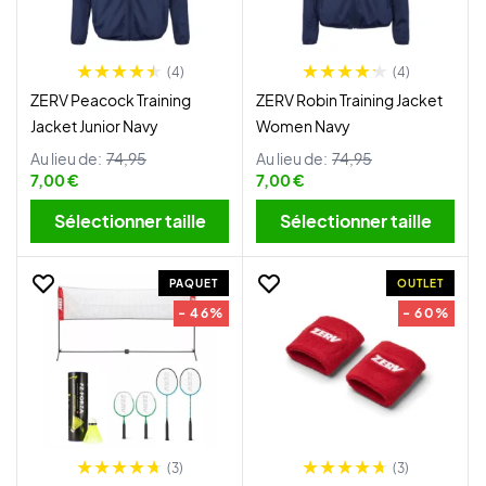
(4)
(4)
ZERV Peacock Training
ZERV Robin Training Jacket
Jacket Junior Navy
Women Navy
Au lieu de:
74,95
Au lieu de:
74,95
7,00 €
7,00 €
Sélectionner taille
Sélectionner taille
PAQUET
OUTLET
- 46%
- 60%
(3)
(3)