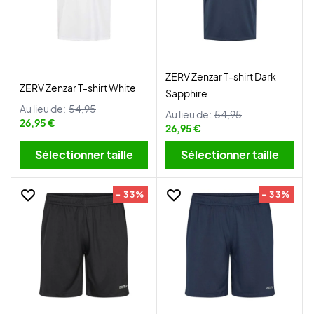
ZERV Zenzar T-shirt Dark
ZERV Zenzar T-shirt White
Sapphire
Au lieu de:
54,95
Au lieu de:
54,95
26,95 €
26,95 €
Sélectionner taille
Sélectionner taille
- 33%
- 33%