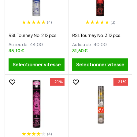
(4)
(3)
RSL Tourney No. 2 12 pcs.
RSL Tourney No. 3 12 pcs.
Au lieu de:
44,00
Au lieu de:
40,00
35,10 €
31,60 €
Sélectionner vitesse
Sélectionner vitesse
- 21%
- 21%
(4)