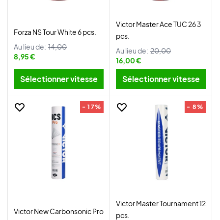
Victor Master Ace TUC 26 3
Forza NS Tour White 6 pcs.
pcs.
Au lieu de:
14,00
Au lieu de:
20,00
8,95 €
16,00 €
Sélectionner vitesse
Sélectionner vitesse
- 17%
- 8%
Victor Master Tournament 12
Victor New Carbonsonic Pro
pcs.