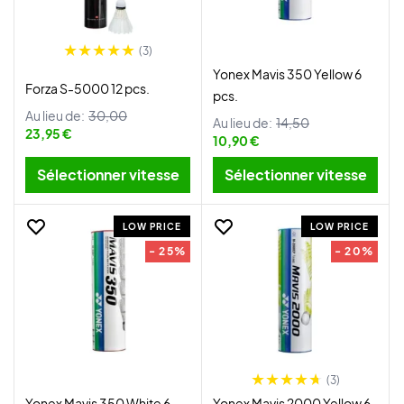
(3)
Yonex Mavis 350 Yellow 6
Forza S-5000 12 pcs.
pcs.
Au lieu de:
30,00
Au lieu de:
14,50
23,95 €
10,90 €
Sélectionner vitesse
Sélectionner vitesse
LOW PRICE
LOW PRICE
- 25%
- 20%
(3)
Yonex Mavis 350 White 6
Yonex Mavis 2000 Yellow 6