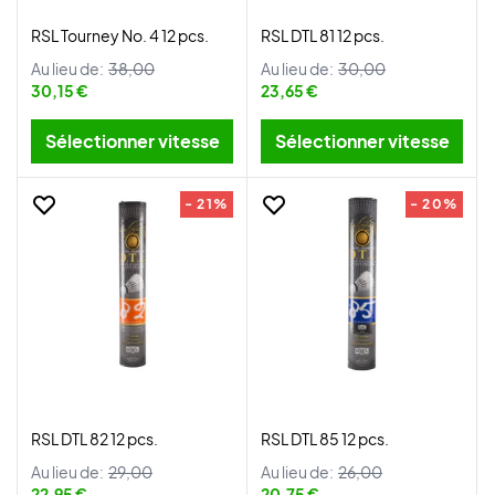
RSL Tourney No. 4 12 pcs.
RSL DTL 81 12 pcs.
Au lieu de:
38,00
Au lieu de:
30,00
30,15 €
23,65 €
Sélectionner vitesse
Sélectionner vitesse
- 21%
- 20%
RSL DTL 82 12 pcs.
RSL DTL 85 12 pcs.
Au lieu de:
29,00
Au lieu de:
26,00
22,95 €
20,75 €