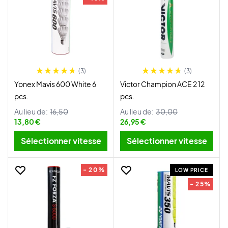
(3)
(3)
Yonex Mavis 600 White 6
Victor Champion ACE 2 12
pcs.
pcs.
Au lieu de:
16,50
Au lieu de:
30,00
13,80 €
26,95 €
Sélectionner vitesse
Sélectionner vitesse
- 20%
LOW PRICE
- 25%