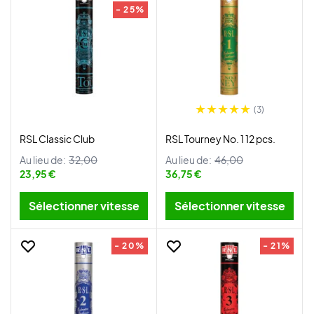
- 25%
(3)
RSL Classic Club
RSL Tourney No. 1 12 pcs.
Au lieu de:
32,00
Au lieu de:
46,00
23,95 €
36,75 €
Sélectionner vitesse
Sélectionner vitesse
- 20%
- 21%