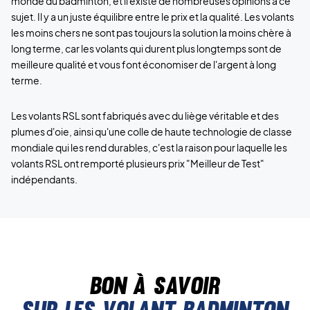
monde du badminton, et il existe de nombreuses opinions à ce
sujet. Il y a un juste équilibre entre le prix et la qualité. Les volants
les moins chers ne sont pas toujours la solution la moins chère à
long terme, car les volants qui durent plus longtemps sont de
meilleure qualité et vous font économiser de l'argent à long
terme.
Les volants RSL sont fabriqués avec du liège véritable et des
plumes d'oie, ainsi qu'une colle de haute technologie de classe
mondiale qui les rend durables, c'est la raison pour laquelle les
volants RSL ont remporté plusieurs prix "Meilleur de Test"
indépendants.
Bon à savoir
sur les volant badminton