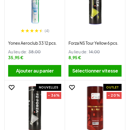
(4)
Yonex Aeroclub 33 12 pcs.
Forza NS Tour Yellow 6 pcs.
Au lieu de:
38,00
Au lieu de:
14,00
35,95 €
8,95 €
Ajouter au panier
Sélectionner vitesse
NOUVELLES
OUTLET
- 36%
- 20%