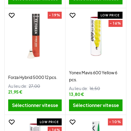
- 19%
LOW PRICE
- 16%
Yonex Mavis 600 Yellow 6
Forza Hybrid 5000 12 pcs.
pcs.
Au lieu de:
27,00
Au lieu de:
16,50
21,95 €
13,80 €
Sélectionner vitesse
Sélectionner vitesse
- 10%
LOW PRICE
- 16%