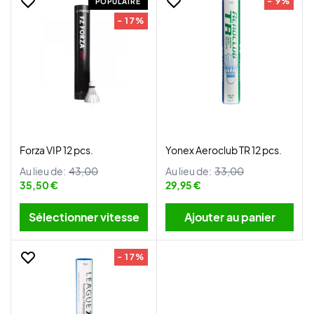
- 9%
POPULAIRE
- 17%
Forza VIP 12 pcs.
Yonex Aeroclub TR 12 pcs.
Au lieu de:
43,00
Au lieu de:
33,00
35,50 €
29,95 €
Sélectionner vitesse
Ajouter au panier
- 17%