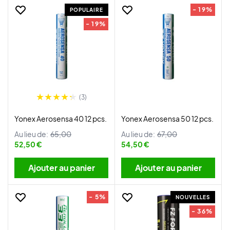
- 19%
POPULAIRE
- 19%
(3)
Yonex Aerosensa 40 12 pcs.
Yonex Aerosensa 50 12 pcs.
Au lieu de:
65,00
Au lieu de:
67,00
52,50 €
54,50 €
Ajouter au panier
Ajouter au panier
- 5%
NOUVELLES
- 36%