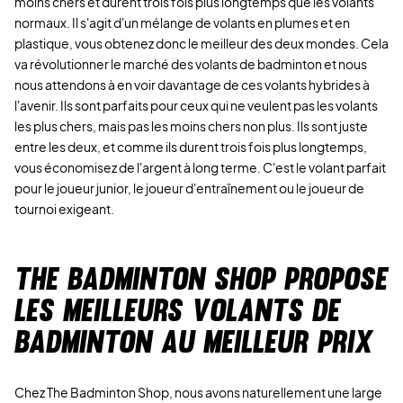
moins chers et durent trois fois plus longtemps que les volants
normaux. Il s'agit d'un mélange de volants en plumes et en
plastique, vous obtenez donc le meilleur des deux mondes. Cela
va révolutionner le marché des volants de badminton et nous
nous attendons à en voir davantage de ces volants hybrides à
l'avenir. Ils sont parfaits pour ceux qui ne veulent pas les volants
les plus chers, mais pas les moins chers non plus. Ils sont juste
entre les deux, et comme ils durent trois fois plus longtemps,
vous économisez de l'argent à long terme. C'est le volant parfait
pour le joueur junior, le joueur d'entraînement ou le joueur de
tournoi exigeant.
THE BADMINTON SHOP PROPOSE
LES MEILLEURS VOLANTS DE
BADMINTON AU MEILLEUR PRIX
Chez The Badminton Shop, nous avons naturellement une large