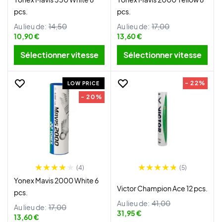
pcs.
pcs.
Au lieu de:
14,50
Au lieu de:
17,00
10,90 €
13,60 €
Sélectionner vitesse
Sélectionner vitesse
- 22%
LOW PRICE
- 20%
(4)
(5)
Yonex Mavis 2000 White 6
Victor Champion Ace 12 pcs.
pcs.
Au lieu de:
41,00
Au lieu de:
17,00
31,95 €
13,60 €