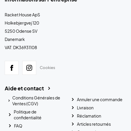
Racket House ApS
Holkebjergvej 120
5250 Odense SV
Danemark
VAT: DK36931108
Cookies
Aide et contact
Conditions Générales de
Annuler une commande
Ventes (CGV)
Livraison
Politique de
Réclamation
confidentialité
Articles retournés
FAQ