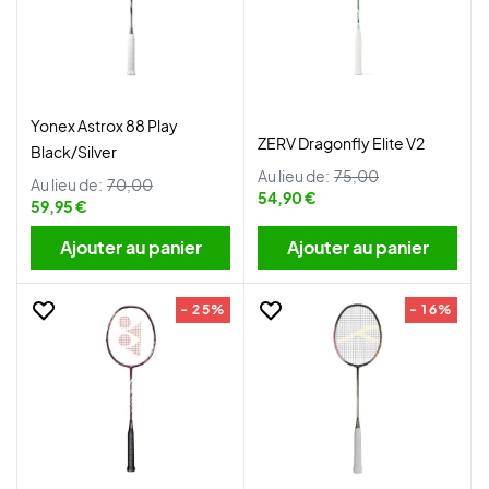
Yonex Astrox 88 Play
ZERV Dragonfly Elite V2
Black/Silver
Au lieu de:
75,00
Au lieu de:
70,00
54,90 €
59,95 €
Ajouter au panier
Ajouter au panier
- 25%
- 16%