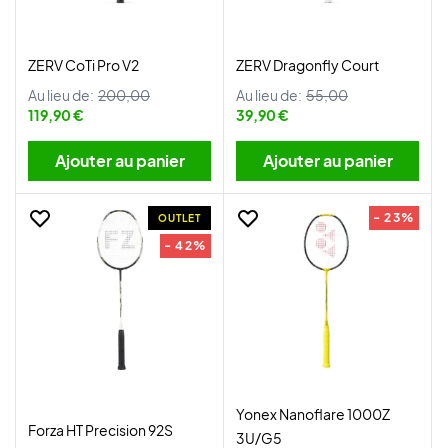
ZERV CoTi Pro V2
ZERV Dragonfly Court
Au lieu de:
200,00
Au lieu de:
55,00
119,90 €
39,90 €
Ajouter au panier
Ajouter au panier
- 23%
OUTLET
- 42%
Yonex Nanoflare 1000Z
Forza HT Precision 92S
3U/G5