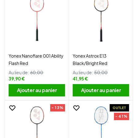
Yonex Nanoflare 001 Ability
Yonex Astrox E13
Flash Red
Black/Bright Red
Au lieu de:
60,00
Au lieu de:
50,00
39,90 €
41,95 €
Ajouter au panier
Ajouter au panier
- 13%
OUTLET
- 41%