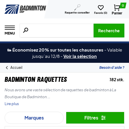
0
Raquette conseiller
Panier
Favoris (
0
)
Recherche de produits, de marques, etc.
Recherche
MENU
👟 Économisez 20% sur toutes les chaussures
-
Valable
jusqu´au 12/8
-
Voir la sélection
Accueil
Besoin d'aide ?
Badminton raquettes
182 stk.
Nous avons une vaste sélection de raquettes de badminton à La
Boutique de Badminton.
Lire plus
Nous proposons toutes les grandes marques telles que Yonex,
Marques
Filtres
Forza, RSL, Victor, ainsi que notre propre marque, ZERV.