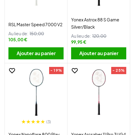
Yonex Astrox 88 S Game
RSL Master Speed 7000 V2
Silver/Black
Au lieu de:
150,00
Au lieu de:
120,00
105,00 €
99,95 €
Ajouter au panier
Ajouter au panier
- 19%
- 25%
(3)
Yonex Nanoflare 800 Play
Yonex Arcsaber 11 Pro 3UG4