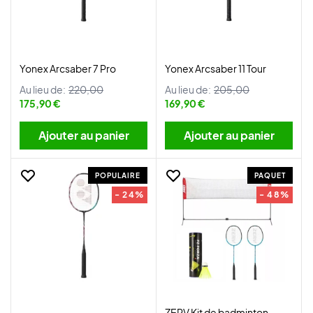
Yonex Arcsaber 7 Pro
Yonex Arcsaber 11 Tour
Au lieu de:
220,00
Au lieu de:
205,00
175,90 €
169,90 €
Ajouter au panier
Ajouter au panier
POPULAIRE
PAQUET
- 24%
- 48%
ZERV Kit de badminton