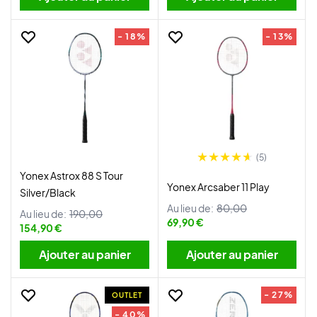
- 18%
- 13%
(5)
Yonex Astrox 88 S Tour
Yonex Arcsaber 11 Play
Silver/Black
Au lieu de:
80,00
Au lieu de:
190,00
69,90 €
154,90 €
Ajouter au panier
Ajouter au panier
- 27%
OUTLET
- 40%