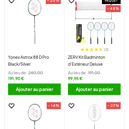
- 20%
PAQUET
- 48%
(3)
Yonex Astrox 88 D Pro
ZERV Kit Badminton
Black/Silver
d’Extérieur Deluxe
Au lieu de:
240,00
Au lieu de:
191,00
191,90 €
99,95 €
Ajouter au panier
Ajouter au panier
- 14%
- 27%