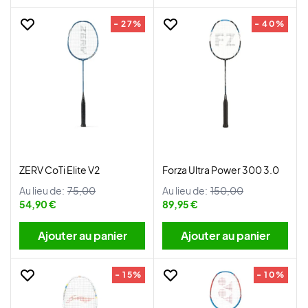
- 27%
- 40%
ZERV CoTi Elite V2
Forza Ultra Power 300 3.0
Au lieu de:
75,00
Au lieu de:
150,00
54,90 €
89,95 €
Ajouter au panier
Ajouter au panier
- 15%
- 10%