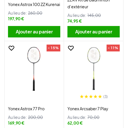
Yonex Astrox 100 ZZ Kurenai
d’extérieur
Au lieu de:
260,00
Au lieu de:
145,00
197,90 €
74,95 €
Ajouter au panier
Ajouter au panier
- 15%
- 11%
(3)
Yonex Astrox 77 Pro
Yonex Arcsaber 7 Play
Au lieu de:
200,00
Au lieu de:
70,00
169,90 €
62,00 €