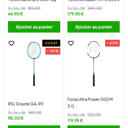
Au lieu de:
80,00
Au lieu de:
240,00
64,90 €
179,90 €
Ajouter au panier
Ajouter au panier
- 43%
OUTLET
- 30%
Forza Ultra Power 500 M
RSL Gravite GA-911
3.0
Au lieu de:
140,00
Au lieu de:
210,00
98,00 €
119,95 €