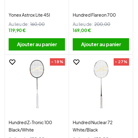
Yonex Astrox Lite 45I
Hundred Flareon 700
Au lieu de:
160,00
Au lieu de:
200,00
119,90 €
169,00 €
Ajouter au panier
Ajouter au panier
- 18%
- 27%
Hundred Z-Tronic 100
Hundred Nuclear 72
Black/White
White/Black