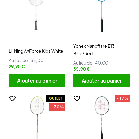
Yonex Nanoflare E13
Li-Ning AXForce Kids White
Blue/Red
Au lieu de:
35,00
Au lieu de:
40,00
29,90 €
35,90 €
Ajouter au panier
Ajouter au panier
- 17%
OUTLET
- 30%