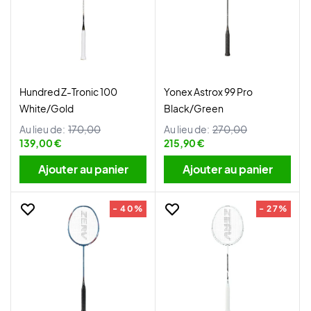
Hundred Z-Tronic 100
Yonex Astrox 99 Pro
White/Gold
Black/Green
Au lieu de:
170,00
Au lieu de:
270,00
139,00 €
215,90 €
Ajouter au panier
Ajouter au panier
- 40%
- 27%