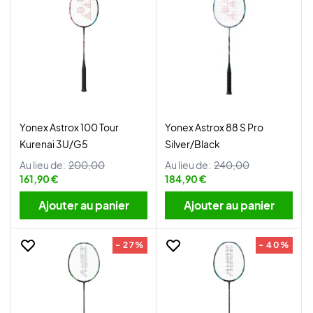
Yonex Astrox 100 Tour
Yonex Astrox 88 S Pro
Kurenai 3U/G5
Silver/Black
Au lieu de:
200,00
Au lieu de:
240,00
161,90 €
184,90 €
Ajouter au panier
Ajouter au panier
- 27%
- 40%