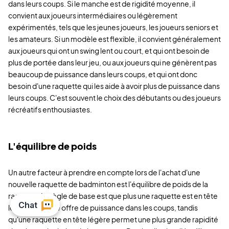
dans leurs coups. Si le manche est de rigidité moyenne, il
convient aux joueurs intermédiaires ou légèrement
expérimentés, tels que les jeunes joueurs, les joueurs seniors et
les amateurs. Si un modèle est flexible, il convient généralement
aux joueurs qui ont un swing lent ou court, et qui ont besoin de
plus de portée dans leur jeu, ou aux joueurs qui ne génèrent pas
beaucoup de puissance dans leurs coups, et qui ont donc
besoin d'une raquette qui les aide à avoir plus de puissance dans
leurs coups. C'est souvent le choix des débutants ou des joueurs
récréatifs enthousiastes.
L'équilibre de poids
Un autre facteur à prendre en compte lors de l'achat d'une
nouvelle raquette de badminton est l'équilibre de poids de la
raquette. La règle de base est que plus une raquette est en tête
lourde, plus elle offre de puissance dans les coups, tandis
qu'une raquette en tête légère permet une plus grande rapidité