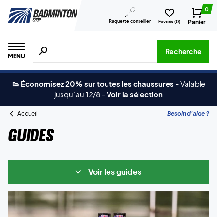
0
Raquette conseiller
Panier
Favoris (
0
)
Recherche de produits, de marques, etc.
Recherche
MENU
👟 Économisez 20% sur toutes les chaussures
-
Valable
jusqu´au 12/8
-
Voir la sélection
Accueil
Besoin d'aide ?
Guides
Voir les guides