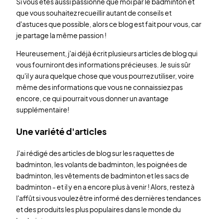
Si vous êtes aussi passionné que moi par le badminton et
que vous souhaitez recueillir autant de conseils et
d'astuces que possible, alors ce blog est fait pour vous, car
je partage la même passion !
Heureusement, j'ai déjà écrit plusieurs articles de blog qui
vous fourniront des informations précieuses. Je suis sûr
qu'il y aura quelque chose que vous pourrez utiliser, voire
même des informations que vous ne connaissiez pas
encore, ce qui pourrait vous donner un avantage
supplémentaire!
Une variété d'articles
J'ai rédigé des articles de blog sur les raquettes de
badminton, les volants de badminton, les poignées de
badminton, les vêtements de badminton et les sacs de
badminton - et il y en a encore plus à venir ! Alors, restez à
l'affût si vous voulez être informé des dernières tendances
et des produits les plus populaires dans le monde du