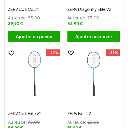
ZERV CoTi Court
ZERV Dragonfly Elite V2
Au lieu de:
55,00
Au lieu de:
75,00
39,90 €
54,90 €
Ajouter au panier
Ajouter au panier
- 27%
- 31%
ZERV CoTi Elite V2
ZERV Bolt 22
Au lieu de:
75,00
Au lieu de:
23,00
54,90 €
15,90 €