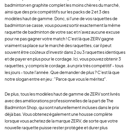
badminton en graphite complet les moins chères du marché,
ainsi que des prix compétitifs sur les packs de 2 et 3 des
modèles haut de gamme. Donc, si l'une de vos raquettes de
badminton se casse, vous pouvez sortir exactement la même
raquette de badminton de votre sac et n'avez aucune excuse
pour ne pas gagner votre match ! C'est là que ZERV gagne
vraiment sa place sur le marché des raquettes, car il peut
souvent être coûteux d'investir dans 2 ou 3 raquettes identiques
et de payer en plus pour le cordage. Ici, vous pouvez obtenir 3
raquettes, y compris le cordage, à un prix très compétitif - tous
les jours - toute l'année. Que demander de plus ? C'est là que
notre slogan entre en jeu : "Parce que vous le méritez".
De plus, tous les modèles haut de gamme de ZERV sont livrés
avec des améliorations professionnelles de la part de The
Badminton Shop, qui sont naturellement incluses dans le prix
déjà bas. Vous obtenez également une housse complète
lorsque vous achetez de la marque ZERV, de sorte que votre
nouvelle raquette puisse rester protégée et durer plus