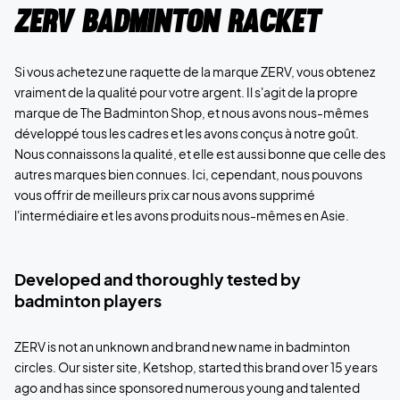
ZERV Badminton Racket
Si vous achetez une raquette de la marque ZERV, vous obtenez
vraiment de la qualité pour votre argent. Il s'agit de la propre
marque de The Badminton Shop, et nous avons nous-mêmes
développé tous les cadres et les avons conçus à notre goût.
Nous connaissons la qualité, et elle est aussi bonne que celle des
autres marques bien connues. Ici, cependant, nous pouvons
vous offrir de meilleurs prix car nous avons supprimé
l'intermédiaire et les avons produits nous-mêmes en Asie.
Developed and thoroughly tested by
badminton players
ZERV is not an unknown and brand new name in badminton
circles. Our sister site, Ketshop, started this brand over 15 years
ago and has since sponsored numerous young and talented