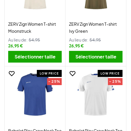
ZERV Zign Women T-shirt
ZERV Zign Women T-shirt
Moonstruck
Ivy Green
Au lieu de:
54,95
Au lieu de:
54,95
26,95 €
26,95 €
Sélectionner taille
Sélectionner taille
LOW PRICE
LOW PRICE
- 25%
- 25%
Babolat Play Crew Neck Tee
Babolat Play Crew Neck Tee