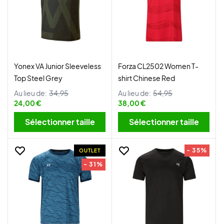
Yonex VA Junior Sleeveless
Forza CL2502 Women T-
Top Steel Grey
shirt Chinese Red
Au lieu de:
34,95
Au lieu de:
54,95
24,00 €
38,00 €
Sélectionner taille
Sélectionner taille
- 35%
OUTLET
- 31%