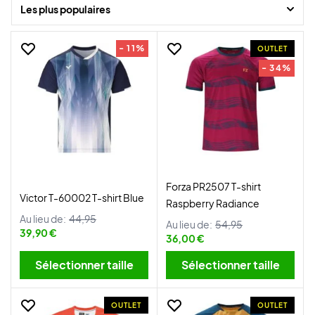
donc chez Badminton-shop, vous trouverez toujours les derniers
Les plus populaires
modèles et couleurs de toutes nos marques populaires à un prix fixe
et bas.
- 11%
OUTLET
- 34%
Forza PR2507 T-shirt
Victor T-60002 T-shirt Blue
Raspberry Radiance
Au lieu de:
44,95
Au lieu de:
54,95
39,90 €
36,00 €
Sélectionner taille
Sélectionner taille
OUTLET
OUTLET