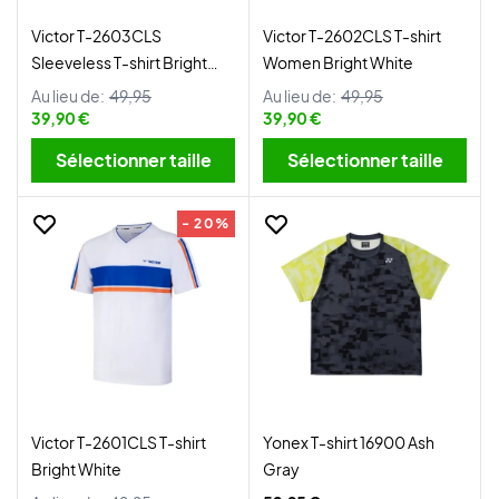
Victor T-2603CLS
Victor T-2602CLS T-shirt
Sleeveless T-shirt Bright
Women Bright White
White
Au lieu de:
49,95
Au lieu de:
49,95
39,90 €
39,90 €
Sélectionner taille
Sélectionner taille
- 20%
Victor T-2601CLS T-shirt
Yonex T-shirt 16900 Ash
Bright White
Gray