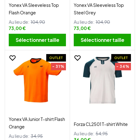
Yonex VA Sleeveless Top
Yonex VA Sleeveless Top
Flash Orange
Steel Grey
Au lieu de:
104,90
Au lieu de:
104,90
73,00 €
73,00 €
Sélectionner taille
Sélectionner taille
OUTLET
OUTLET
- 31%
- 34%
Yonex VA Junior T-shirt Flash
Forza CL2501 T-shirt White
Orange
Au lieu de:
54,95
Au lieu de:
34,95
36,00 €