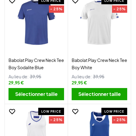
LOW PRICE
LOW PRICE
- 25%
- 25%
Babolat Play Crew Neck Tee
Babolat Play Crew Neck Tee
Boy Sodalite Blue
Boy White
Au lieu de:
39,95
Au lieu de:
39,95
29,95 €
29,95 €
Sélectionner taille
Sélectionner taille
LOW PRICE
LOW PRICE
- 25%
- 25%