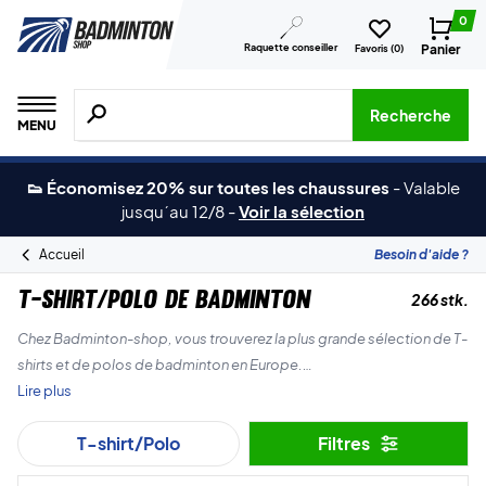
0
Raquette conseiller
Panier
Favoris (
0
)
Recherche de produits, de marques, etc.
Recherche
MENU
👟 Économisez 20% sur toutes les chaussures
-
Valable
jusqu´au 12/8
-
Voir la sélection
Accueil
Besoin d'aide ?
T-shirt/Polo de badminton
266 stk.
Chez Badminton-shop, vous trouverez la plus grande sélection de T-
shirts et de polos de badminton en Europe.
Lire plus
Nous proposons des T-shirts et des polos de marques telles que
T-shirt/Polo
Filtres
Yonex, Forza, RSL, Victor et ZERV, entre autres. De plus, nous
sommes toujours les premiers à proposer les derniers produits,