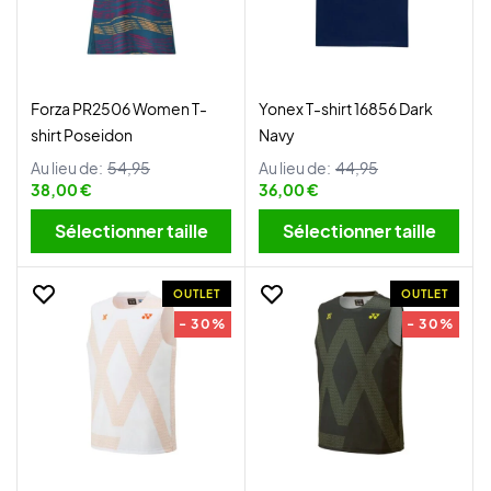
Forza PR2506 Women T-
Yonex T-shirt 16856 Dark
shirt Poseidon
Navy
Au lieu de:
54,95
Au lieu de:
44,95
38,00 €
36,00 €
Sélectionner taille
Sélectionner taille
OUTLET
OUTLET
- 30%
- 30%