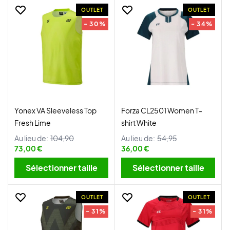
OUTLET
OUTLET
- 30%
- 34%
Yonex VA Sleeveless Top
Forza CL2501 Women T-
Fresh Lime
shirt White
Au lieu de:
104,90
Au lieu de:
54,95
73,00 €
36,00 €
Sélectionner taille
Sélectionner taille
OUTLET
OUTLET
- 31%
- 31%