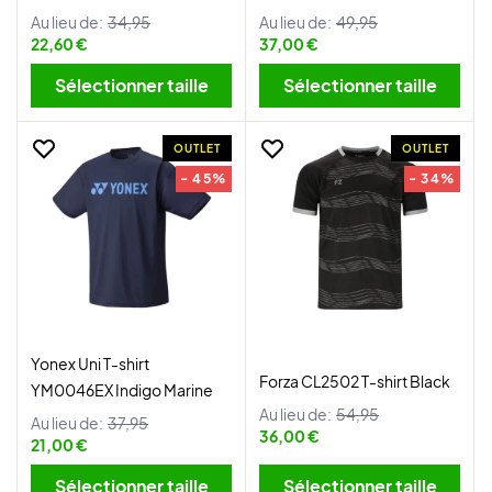
Au lieu de:
34,95
Au lieu de:
49,95
22,60 €
37,00 €
Sélectionner taille
Sélectionner taille
OUTLET
OUTLET
- 45%
- 34%
Yonex Uni T-shirt
Forza CL2502 T-shirt Black
YM0046EX Indigo Marine
Au lieu de:
54,95
Au lieu de:
37,95
36,00 €
21,00 €
Sélectionner taille
Sélectionner taille