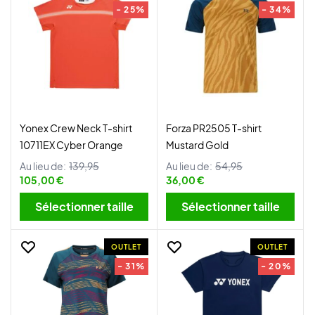
- 25%
- 34%
Yonex Crew Neck T-shirt
Forza PR2505 T-shirt
10711EX Cyber Orange
Mustard Gold
Au lieu de:
139,95
Au lieu de:
54,95
105,00 €
36,00 €
Sélectionner taille
Sélectionner taille
OUTLET
OUTLET
- 31%
- 20%