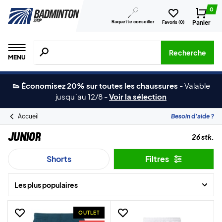
0
Raquette conseiller
Panier
Favoris (
0
)
Recherche de produits, de marques, etc.
Recherche
MENU
👟 Économisez 20% sur toutes les chaussures
-
Valable
jusqu´au 12/8
-
Voir la sélection
Accueil
Besoin d'aide ?
Junior
26 stk.
Shorts
Filtres
Les plus populaires
OUTLET