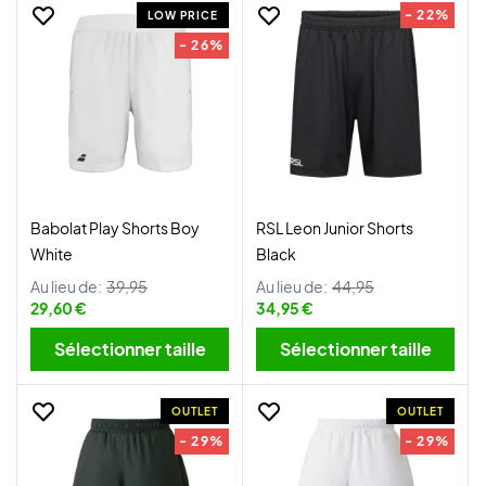
- 22%
LOW PRICE
- 26%
Babolat Play Shorts Boy
RSL Leon Junior Shorts
White
Black
Au lieu de:
39,95
Au lieu de:
44,95
29,60 €
34,95 €
Sélectionner taille
Sélectionner taille
OUTLET
OUTLET
- 29%
- 29%