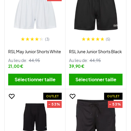
(3)
(5)
RSL May Junior Shorts White
RSL June Junior Shorts Black
Au lieu de:
44,95
Au lieu de:
44,95
21,00 €
39,90 €
Sélectionner taille
Sélectionner taille
OUTLET
OUTLET
- 53%
- 53%