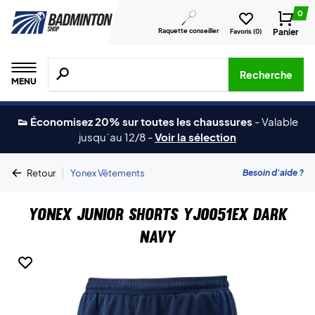
0
Raquette conseiller
Panier
Favoris (
0
)
Recherche de produits, de marques, etc.
Recherche
MENU
👟 Économisez 20% sur toutes les chaussures
-
Valable
jusqu´au 12/8
-
Voir la sélection
|
Besoin d'aide ?
Retour
Yonex Vêtements
Yonex Junior Shorts YJ0051EX Dark
Navy