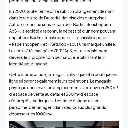
permettant des achats dans le monde entier.
En 2020, toute l’entreprise subit un changement de nom
dans le registre de l’Autorité danoise des entreprises.
Autrefois connue sous le nom de « Badmintonshoppen
ApS », la société a reconnu la nécessité d’un nom pouvant
englober « Badmintonshoppen », « Tennisshoppen »,
« Padelshoppen » et « Ketshop » sous une marque unifiée.
Le nom a été changé en ZERV ApS, qui est également
devenu leur propre nom de marque, établissant leur
identité pour l’avenir.
Cette même année, le magasin physique et la boutique en
ligne séparent également leurs opérations. Le magasin
physique conserve son emplacement avec environ 250 m²
d’espace de vente au détail et 350 m² d’espace
d’entrepôt, tandis que la boutique en ligne et son
personnel déménagent dans des locaux plus grands
dépassant les 1000 m².