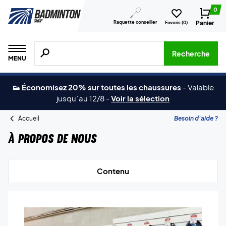
0
Raquette conseiller
Panier
Favoris (
0
)
Recherche de produits, de marques, etc.
Recherche
MENU
👟 Économisez 20% sur toutes les chaussures
-
Valable
jusqu´au 12/8
-
Voir la sélection
Accueil
Besoin d'aide ?
À propos de nous
Contenu