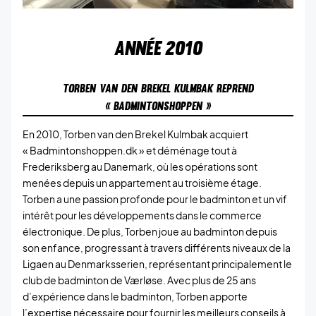
ANNÉE
2010
TORBEN VAN DEN BREKEL KULMBAK REPREND
« BADMINTONSHOPPEN »
En 2010, Torben van den Brekel Kulmbak acquiert
« Badmintonshoppen.dk » et déménage tout à
Frederiksberg au Danemark, où les opérations sont
menées depuis un appartement au troisième étage.
Torben a une passion profonde pour le badminton et un vif
intérêt pour les développements dans le commerce
électronique. De plus, Torben joue au badminton depuis
son enfance, progressant à travers différents niveaux de la
Ligaen au Denmarksserien, représentant principalement le
club de badminton de Værløse. Avec plus de 25 ans
d’expérience dans le badminton, Torben apporte
l’expertise nécessaire pour fournir les meilleurs conseils à