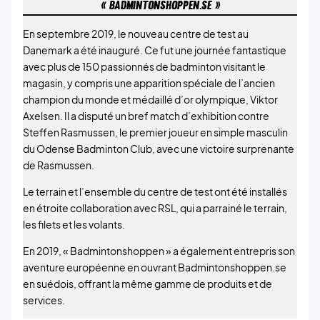
« BADMINTONSHOPPEN.SE »
En septembre 2019, le nouveau centre de test au
Danemark a été inauguré. Ce fut une journée fantastique
avec plus de 150 passionnés de badminton visitant le
magasin, y compris une apparition spéciale de l’ancien
champion du monde et médaillé d’or olympique, Viktor
Axelsen. Il a disputé un bref match d’exhibition contre
Steffen Rasmussen, le premier joueur en simple masculin
du Odense Badminton Club, avec une victoire surprenante
de Rasmussen.
Le terrain et l’ensemble du centre de test ont été installés
en étroite collaboration avec RSL, qui a parrainé le terrain,
les filets et les volants.
En 2019, « Badmintonshoppen » a également entrepris son
aventure européenne en ouvrant Badmintonshoppen.se
en suédois, offrant la même gamme de produits et de
services.