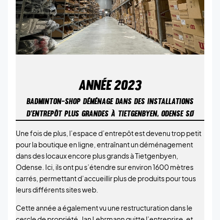
ANNÉE
2023
BADMINTON-SHOP DÉMÉNAGE DANS DES INSTALLATIONS
D’ENTREPÔT PLUS GRANDES À TIETGENBYEN, ODENSE SØ
Une fois de plus, l’espace d’entrepôt est devenu trop petit
pour la boutique en ligne, entraînant un déménagement
dans des locaux encore plus grands à Tietgenbyen,
Odense. Ici, ils ont pu s’étendre sur environ 1600 mètres
carrés, permettant d’accueillir plus de produits pour tous
leurs différents sites web.
Cette année a également vu une restructuration dans le
cercle de propriété. Jan Lehrmann quitte l’entreprise, et