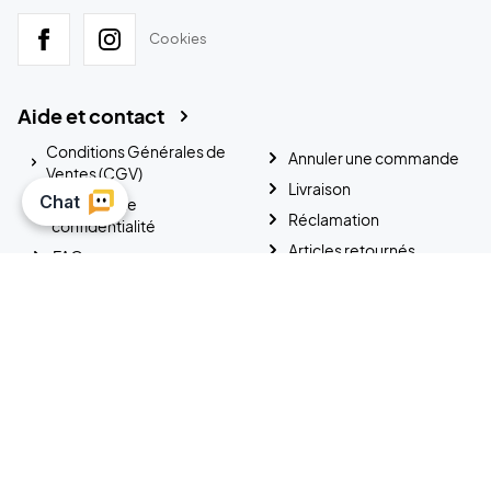
Cookies
Aide et contact
Conditions Générales de
Annuler une commande
Ventes (CGV)
Livraison
Politique de
Réclamation
confidentialité
Articles retournés
FAQ
Carte cadeau
Correspondance de prix
Code de réduction
Statut de commande
A propos de nous
Politique de confidentialité
Mentions légales