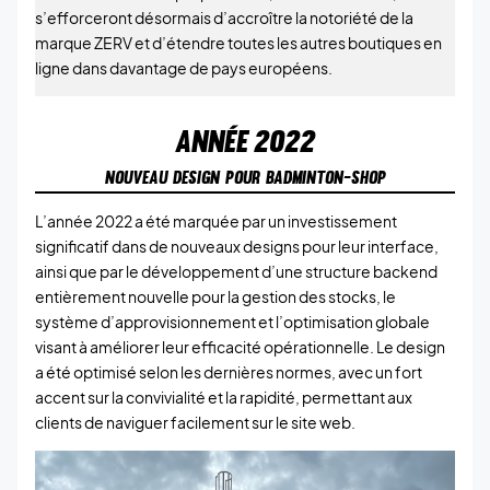
s’efforceront désormais d’accroître la notoriété de la
marque ZERV et d’étendre toutes les autres boutiques en
ligne dans davantage de pays européens.
ANNÉE
2022
NOUVEAU DESIGN POUR BADMINTON-SHOP
L’année 2022 a été marquée par un investissement
significatif dans de nouveaux designs pour leur interface,
ainsi que par le développement d’une structure backend
entièrement nouvelle pour la gestion des stocks, le
système d’approvisionnement et l’optimisation globale
visant à améliorer leur efficacité opérationnelle. Le design
a été optimisé selon les dernières normes, avec un fort
accent sur la convivialité et la rapidité, permettant aux
clients de naviguer facilement sur le site web.