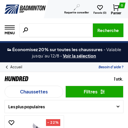
0
Raquette conseiller
Panier
Favoris (
0
)
Recherche de produits, de marques, etc.
Recherche
MENU
👟 Économisez 20% sur toutes les chaussures
-
Valable
jusqu´au 12/8
-
Voir la sélection
Accueil
Besoin d'aide ?
Hundred
1 stk.
Chaussettes
Filtres
Les plus populaires
- 22%