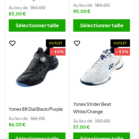
Au lieu de:
180,00
Au lieu de:
150,00
90,00 €
83,00 €
Sélectionner taille
Sélectionner taille
OUTLET
OUTLET
- 46%
- 43%
Yonex Strider Beat
Yonex 88 Dial Black/Purple
White/Orange
Au lieu de:
160,00
Au lieu de:
100,00
86,00 €
57,00 €
Sélectionner taille
Sélectionner taille