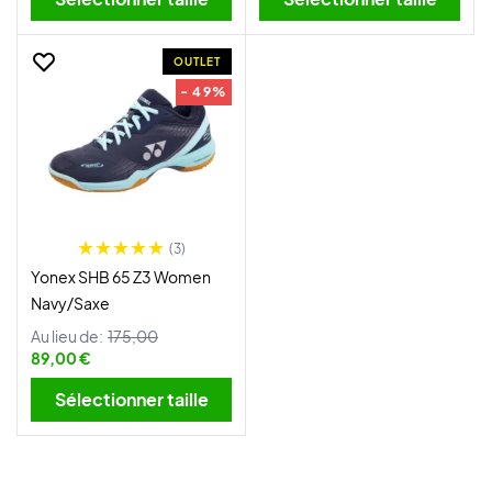
OUTLET
- 49%
(3)
Yonex SHB 65 Z3 Women
Navy/Saxe
Au lieu de:
175,00
89,00 €
Sélectionner taille