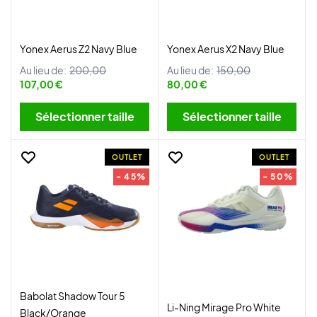
Yonex Aerus Z2 Navy Blue
Yonex Aerus X2 Navy Blue
Au lieu de:
200,00
Au lieu de:
150,00
107,00 €
80,00 €
Sélectionner taille
Sélectionner taille
OUTLET
OUTLET
- 45%
- 50%
Babolat Shadow Tour 5
Li-Ning Mirage Pro White
Black/Orange