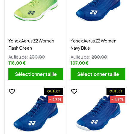
Yonex Aerus Z2 Women
Yonex Aerus Z2 Women
Flash Green
Navy Blue
Au lieu de:
200,00
Au lieu de:
200,00
118,00 €
107,00 €
Sélectionner taille
Sélectionner taille
OUTLET
OUTLET
- 47%
- 47%