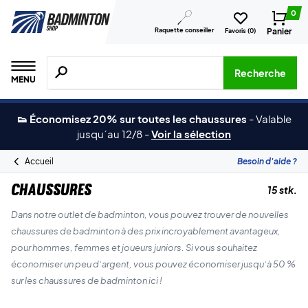
0
Raquette conseiller
Panier
Favoris (
0
)
Recherche de produits, de marques, etc.
Recherche
MENU
👟 Économisez 20% sur toutes les chaussures
-
Valable
jusqu´au 12/8
-
Voir la sélection
Accueil
Besoin d'aide ?
Chaussures
15 stk.
Dans notre outlet de badminton, vous pouvez trouver de nouvelles
chaussures de badminton à des prix incroyablement avantageux,
pour hommes, femmes et joueurs juniors. Si vous souhaitez
économiser un peu d’argent, vous pouvez économiser jusqu’à 50 %
sur les chaussures de badminton ici !