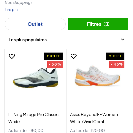
Bon shopping !
Lire plus
Outlet
Filtres
Les plus populaires
OUTLET
OUTLET
- 50%
- 45%
Li-Ning Mirage Pro Classic
Asics Beyond FF Women
White
White/Vivid Coral
Au lieu de:
180,00
Au lieu de:
120,00