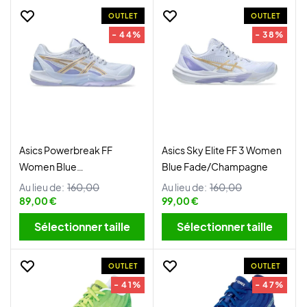
OUTLET
OUTLET
- 44%
- 38%
Asics Powerbreak FF
Asics Sky Elite FF 3 Women
Women Blue
Blue Fade/Champagne
Fade/Champagne
Au lieu de:
160,00
Au lieu de:
160,00
89,00 €
99,00 €
Sélectionner taille
Sélectionner taille
OUTLET
OUTLET
- 41%
- 47%