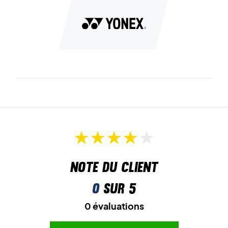
Toe Assist Shape
réduit la pression sur les orteils et
améliore le confort lors des mouvements rapides et des
changements de direction.
Radial Blade Sole
possède un design unique offrant une
adhérence optimale et des mouvements rapides dans
toutes les directions.
Enfin, la
Synchro-Fit Insole
améliore le contact entre le
pied et la chaussure – pour un ajustement plus précis et plus
stable.
Légèreté assurée – commandez votre Yonex Aerus Z2
Note du client
Women Indigo dès aujourd’hui !
Couleur :
Indigo.
0
sur 5
0 évaluations