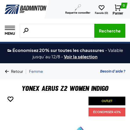
0
Raquette conseiller
Panier
Favoris (
0
)
Recherche de produits, de marques, etc.
Recherche
MENU
👟 Économisez 20% sur toutes les chaussures
-
Valable
jusqu´au 12/8
-
Voir la sélection
|
Besoin d'aide ?
Retour
Femme
Yonex Aerus Z2 Women Indigo
OUTLET
OUTLET
OUTLET
OUTLET
OUTLET
OUTLET
ÉCONOMISER 43%
ÉCONOMISER 43%
ÉCONOMISER 43%
ÉCONOMISER 43%
ÉCONOMISER 43%
ÉCONOMISER 43%