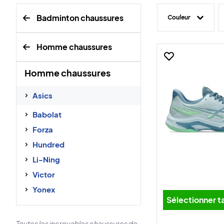
Badminton chaussures
Couleur
Homme chaussures
Homme chaussures
Asics
Babolat
Forza
Hundred
Li-Ning
Victor
Yonex
Sélectionner ta
Toutes les incroyables chaussures de