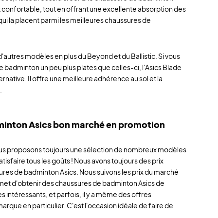
et confortable, tout en offrant une excellente absorption des
 qui la placent parmi les meilleures chaussures de
autres modèles en plus du Beyond et du Ballistic. Si vous
 badminton un peu plus plates que celles-ci, l'Asics Blade
rnative. Il offre une meilleure adhérence au sol et la
.
inton Asics bon marché en promotion
s proposons toujours une sélection de nombreux modèles
satisfaire tous les goûts ! Nous avons toujours des prix
ures de badminton Asics. Nous suivons les prix du marché
rmet d'obtenir des chaussures de badminton Asics de
ès intéressants, et parfois, il y a même des offres
arque en particulier. C'est l'occasion idéale de faire de