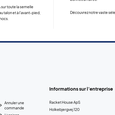
sur toute la semelle
Découvrez notre vaste sél
au talon et à l'avant-pied,
chocs.
Informations sur l’entreprise
Racket House ApS
Annuler une
commande
Holkebjergvej 120
Livraison