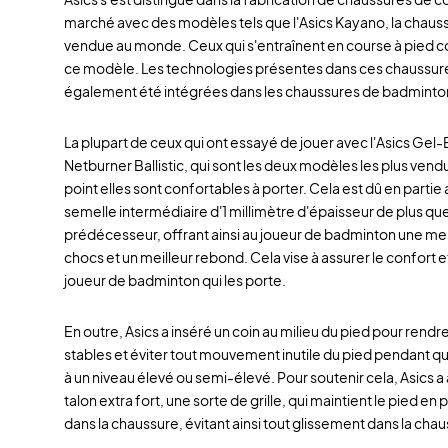
marché avec des modèles tels que l'Asics Kayano, la chauss
vendue au monde. Ceux qui s'entraînent en course à pied
ce modèle. Les technologies présentes dans ces chaussur
également été intégrées dans les chaussures de badminton
La plupart de ceux qui ont essayé de jouer avec l'Asics Gel
Netburner Ballistic, qui sont les deux modèles les plus vendu
point elles sont confortables à porter. Cela est dû en partie 
semelle intermédiaire d'1 millimètre d'épaisseur de plus que
prédécesseur, offrant ainsi au joueur de badminton une me
chocs et un meilleur rebond. Cela vise à assurer le confort et
joueur de badminton qui les porte.
En outre, Asics a inséré un coin au milieu du pied pour rendr
stables et éviter tout mouvement inutile du pied pendant q
à un niveau élevé ou semi-élevé. Pour soutenir cela, Asics a
talon extra fort, une sorte de grille, qui maintient le pied en
dans la chaussure, évitant ainsi tout glissement dans la ch