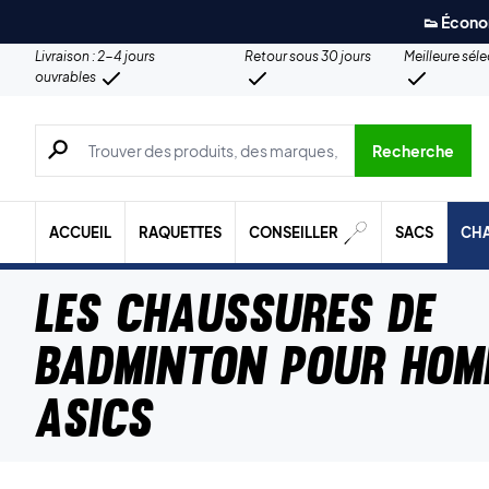
👟 Écono
Livraison : 2-4 jours
Retour sous 30 jours
Meilleure sél
ouvrables
Recherche de produits, de marques, etc.
Recherche
ACCUEIL
RAQUETTES
CONSEILLER
SACS
CH
Les chaussures de
badminton pour hom
Asics