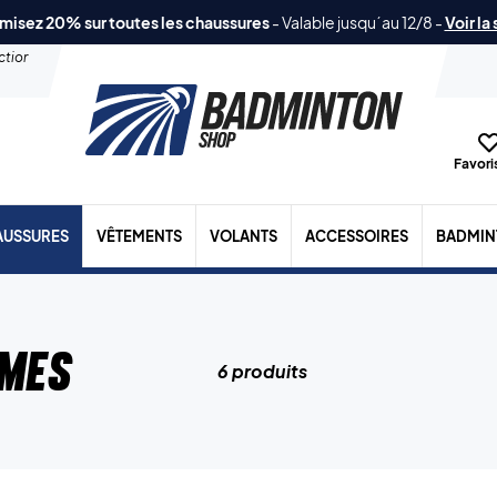
misez 20% sur toutes les chaussures
-
Valable jusqu´au 12/8
-
Voir la
ection
Favoris
AUSSURES
VÊTEMENTS
VOLANTS
ACCESSOIRES
BADMIN
mes
6 produits