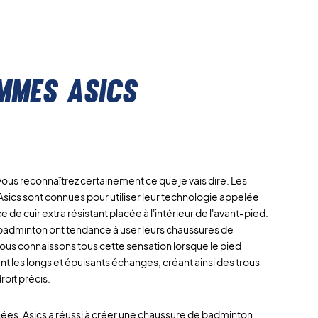
mmes Asics
vous reconnaîtrez certainement ce que je vais dire. Les
ics sont connues pour utiliser leur technologie appelée
 de cuir extra résistant placée à l'intérieur de l'avant-pied.
e badminton ont tendance à user leurs chaussures de
us connaissons tous cette sensation lorsque le pied
nt les longs et épuisants échanges, créant ainsi des trous
roit précis.
nées, Asics a réussi à créer une chaussure de badminton