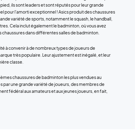
pied, ils sont leaders et sont réputés pour leur grande
gel pour l'amorti exceptionnel ! Asics produit des chaussures
grande variété de sports, notamment le squash, le handball,
utres. Cela inclut également le badminton, où vous avez
 chaussures dans différentes salles de badminton.
cité à convenir à de nombreux types de joueurs de
arque très populaire. Leur ajustement est inégalé, et leur
ière classe.
uxièmes chaussures de badminton les plus vendues au
ées par une grande variété de joueurs, des membres de
ent fédéral aux amateurs et aux jeunes joueurs, en fait,