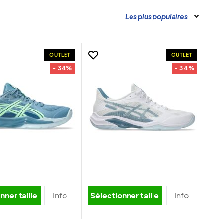
Les plus populaires
OUTLET
OUTLET
- 34%
- 34%
nner taille
Info
Sélectionner taille
Info