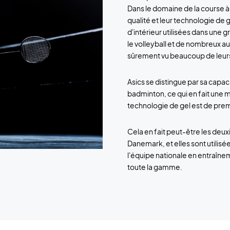
Dans le domaine de la course à 
qualité et leur technologie de 
d'intérieur utilisées dans une 
le volleyball et de nombreux a
sûrement vu beaucoup de leurs
Asics se distingue par sa capa
badminton, ce qui en fait une m
technologie de gel est de prem
Cela en fait peut-être les de
Danemark, et elles sont utilis
l'équipe nationale en entraînem
toute la gamme.