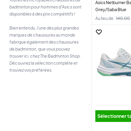
Asics Netburner Bal
badminton pour hommes d'Asics sont
Grey/Saba Blue
disponibles à des prix compétitifs !
Au lieu de:
140,00
Bien entendu, l'une des plus grandes
marques de chaussures au monde
fabrique également des chaussures
de badminton, que vous pouvez
trouver ici, chez The Badminton Shop.
Découvrez la sélection complète et
trouvez vos préférées.
Sélectionner ta