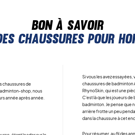
Bon à savoir
des chaussures pour ho
Si vous les avez essayées, 
chaussures de badminton As
des chaussures de
RhynoSkin, qui est une pièce
z Badminton-shop, nous
C'est là que les joueurs d
eurs année après année.
badminton. Je pense que no
arrière frotte un peu penda
dans la chaussure à cet end
Pour résumer, au fil des an
urse, étant leader sur le