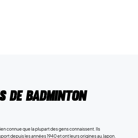
s de badminton
en connue que la plupart des gens connaissent. Ils
port depuis les années 1940 et ont leurs origines au Japon.