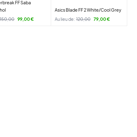
erbreak FF Saba
hol
Asics Blade FF 2 White/Cool Grey
150,00
99,00 €
Au lieu de:
120,00
79,00 €