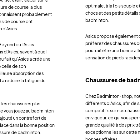
optimale, à la fois souple 
ure de course la plus
chocs et des petits détails
 connaissent probablement
badminton.
es de course ont
 d'Asics.
Asics propose également d'
préférez des chaussures de
-Beyond ou l'Asics
pourrait être une bonne alte
s d'Asics, savent à quel
sensation de pieds rapides
au fait qu'Asics a créé une
 celle de son
illeure absorption des
Chaussures de badm
 à réduire la fatigue du
Chez Badminton-shop, nou
différents d'Asics, afin de 
e les chaussures plus
compétitifs sur nos chauss
ue vous jouez au badminton
en vigueur, ce qui vous pe
 ajouté un contrefort de
grande qualité à des prix tr
 place dans la bonne position
exceptionnelles sur cette m
aussure de badminton.
bonnes affaires.