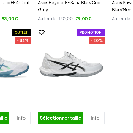
listic FF 4 Cool
Asics Beyond FF Saba Blue/Cool
Asics Pow
Grey
Blue/Ment
93,00 €
Au lieu de:
120,00
79,00 €
Au lieu de:
OUTLET
PROMOTION
- 34%
- 20%
ille
Info
Sélectionner taille
Info