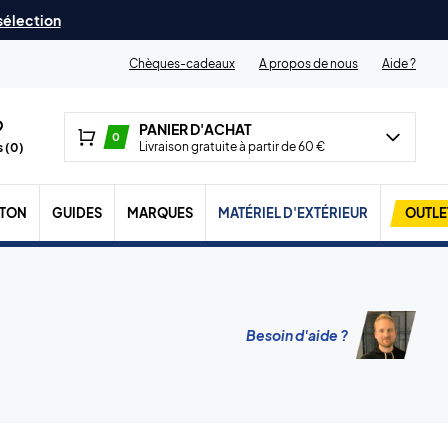
 sélection
Chèques-cadeaux
A propos de nous
Aide ?
PANIER D'ACHAT
0
Livraison gratuite à partir de 60 €
 (
0
)
TON
GUIDES
MARQUES
MATÉRIEL D'EXTÉRIEUR
OUTLE
Besoin d'aide ?