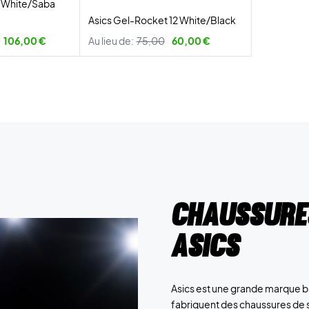
 3 White/Saba
Asics Gel-Rocket 12 White/Black
106,00 €
Au lieu de:
75,00
60,00 €
Chaussure
Asics
Asics est une grande marque bi
fabriquent des chaussures de s