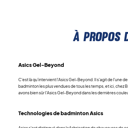
À propos 
Asics Gel-Beyond
C'est là qu'intervient l'Asics Gel-Beyond. Il s'agit de l'une 
badminton les plus vendues de tous les temps, et ici, che
avons bien sûr l'Asics Gel-Beyond dans les dernières coul
Technologies de badminton Asics
Asics s'est distingué dans la fabrication de chaussures de co