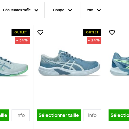
Chaussures taille
Coupe
Prix
OUTLET
OUTLET
- 34%
- 34%
ille
Info
Sélectionner taille
Info
Sélectio