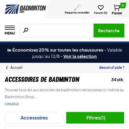
0
Raquette conseiller
Panier
Favoris (
0
)
Recherche de produits, de marques, etc.
Recherche
MENU
👟 Économisez 20% sur toutes les chaussures
-
Valable
jusqu´au 12/8
-
Voir la sélection
Accueil
Besoin d'aide ?
Accessoires de badminton
34 stk.
Trouvez tous les accessoires de badminton nécessaires ici même au
Badminton Shop.
Lire plus
Nous avons tout, y compris des bouteilles d'eau, des cordages de
Accessoires
Filtres
(1)
badminton, des serviettes, de la poudre pour les grips, des
bandeaux, des serre-poignets et bien plus encore.