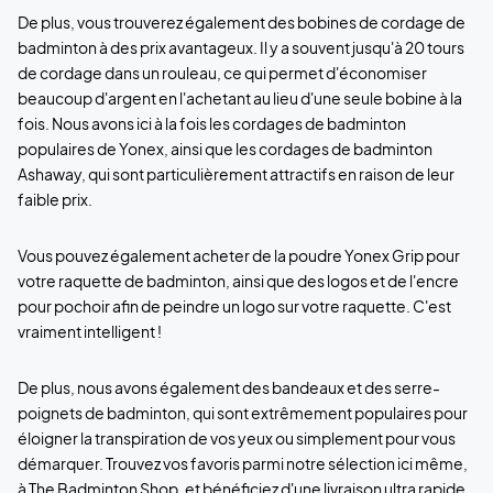
De plus, vous trouverez également des bobines de cordage de
badminton à des prix avantageux. Il y a souvent jusqu'à 20 tours
de cordage dans un rouleau, ce qui permet d'économiser
beaucoup d'argent en l'achetant au lieu d'une seule bobine à la
fois. Nous avons ici à la fois les cordages de badminton
populaires de Yonex, ainsi que les cordages de badminton
Ashaway, qui sont particulièrement attractifs en raison de leur
faible prix.
Vous pouvez également acheter de la poudre Yonex Grip pour
votre raquette de badminton, ainsi que des logos et de l'encre
pour pochoir afin de peindre un logo sur votre raquette. C'est
vraiment intelligent !
De plus, nous avons également des bandeaux et des serre-
poignets de badminton, qui sont extrêmement populaires pour
éloigner la transpiration de vos yeux ou simplement pour vous
démarquer. Trouvez vos favoris parmi notre sélection ici même,
à The Badminton Shop, et bénéficiez d'une livraison ultra rapide.