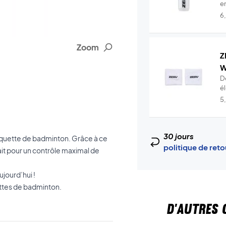
en
6
Zoom
Z
W
D
é
t.
5
30 jours
raquette de badminton. Grâce à ce
politique de ret
fait pour un contrôle maximal de
jourd’hui !
ettes de badminton.
D'AUTRES 