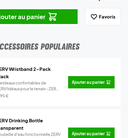
jouter au panier
Favoris
CCESSOIRES POPULAIRES
ERV Wristband 2-Pack
lack
Ajouter au panier
andeaux confortables de
RV!Idéaux pour le terrain - ZERV
ist...
Info
,95
€
ERV Drinking Bottle
ransparent
Ajouter au panier
outeille d'eau fonctionnelle ZERV