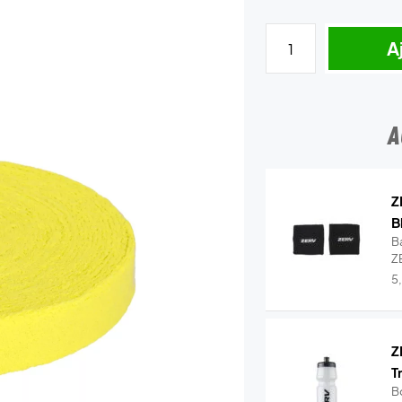
A
A
Z
B
B
ZE
Wr
5
Z
T
B