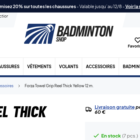
misez 20% sur toutes les chaussures
-
Valable jusqu´au 12/8
-
Voir la
ection
Favoris
AUSSURES
VÊTEMENTS
VOLANTS
ACCESSOIRES
BADMIN
essoires
Forza Towel Grip Reel Thick Yellow 12 m.
el Thick
Livraison gratuite
po
60 €
En stock
(7 pcs.)