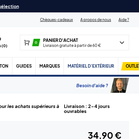
 sélection
Chèques-cadeaux
A propos de nous
Aide ?
PANIER D'ACHAT
0
Livraison gratuite à partir de 60 €
 (
0
)
TON
GUIDES
MARQUES
MATÉRIEL D'EXTÉRIEUR
OUTLE
Besoin d'aide ?
ur les achats supérieurs à
Livraison : 2-4 jours
ouvrables
34,90 €