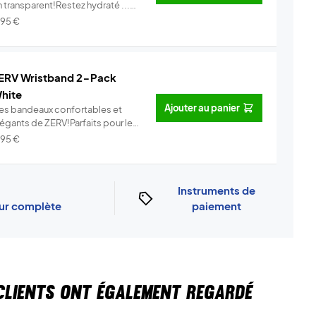
 transparent!Restez hydraté ...
Info
,95
€
ERV Wristband 2-Pack
hite
Ajouter au panier
es bandeaux confortables et
légants de ZERV!Parfaits pour le
..
Info
,95
€
Instruments de
our complète
paiement
CLIENTS ONT ÉGALEMENT REGARDÉ