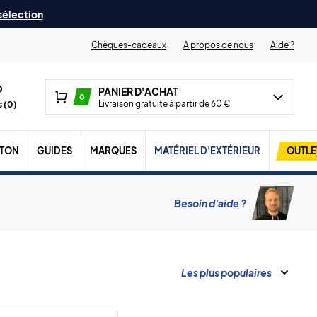
 sélection
Chèques-cadeaux
A propos de nous
Aide ?
PANIER D'ACHAT
0
Livraison gratuite à partir de 60 €
 (
0
)
TON
GUIDES
MARQUES
MATÉRIEL D'EXTÉRIEUR
OUTLE
Besoin d'aide ?
Les plus populaires