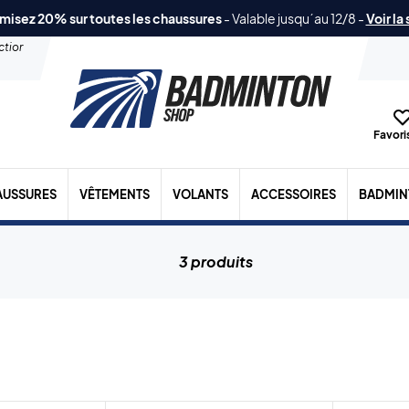
misez 20% sur toutes les chaussures
-
Valable jusqu´au 12/8
-
Voir la
ection
Favoris
AUSSURES
VÊTEMENTS
VOLANTS
ACCESSOIRES
BADMIN
3 produits