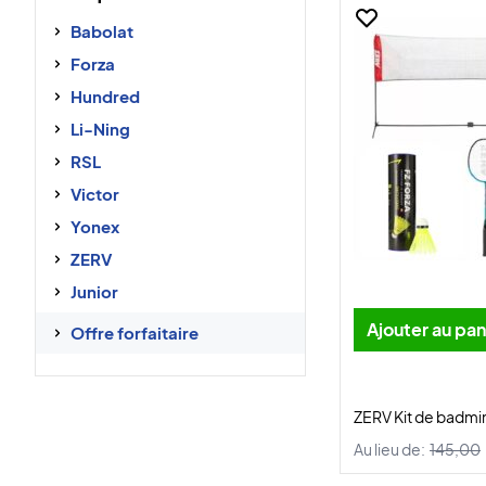
Babolat
Forza
Hundred
Li-Ning
RSL
Victor
Yonex
ZERV
Junior
Ajouter au pan
Offre forfaitaire
ZERV Kit de badmin
Au lieu de:
145,00