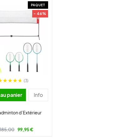
PAQUET
- 46%
(3)
 au panier
Info
adminton d’Extérieur
185,00
99,95 €