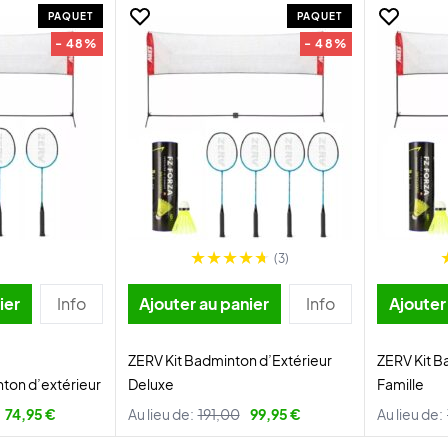
PAQUET
PAQUET
- 48%
- 48%
(3)
ier
Info
Ajouter au panier
Info
Ajouter
ZERV Kit Badminton d’Extérieur
ZERV Kit B
ton d’extérieur
Deluxe
Famille
74,95 €
Au lieu de:
191,00
99,95 €
Au lieu de: