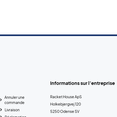
Informations sur l’entreprise
Racket House ApS
Annuler une
commande
Holkebjergvej 120
Livraison
5250 Odense SV
Réclamation