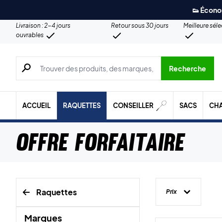
👟 Écono
Livraison : 2-4 jours
Retour sous 30 jours
Meilleure sél
ouvrables
Recherche de produits, de marques, etc.
Recherche
ACCUEIL
RAQUETTES
CONSEILLER
SACS
CH
Offre forfaitaire
Raquettes
Prix
Marques