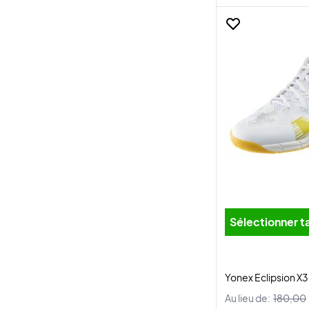
Sélectionner ta
Yonex Eclipsion X
Au lieu de:
180,00