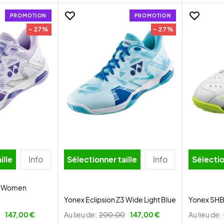
PROMOTION
PROMOTION
- 27%
- 27%
ille
Info
Sélectionner taille
Info
Sélectio
Z3 Women
Yonex Eclipsion Z3 Wide Light Blue
Yonex SHB 
147,00 €
Au lieu de:
200,00
147,00 €
Au lieu de: