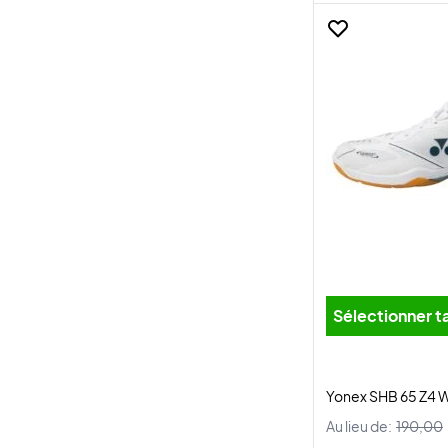
Sélectionner ta
Yonex SHB 65 Z4 
Au lieu de:
190,00