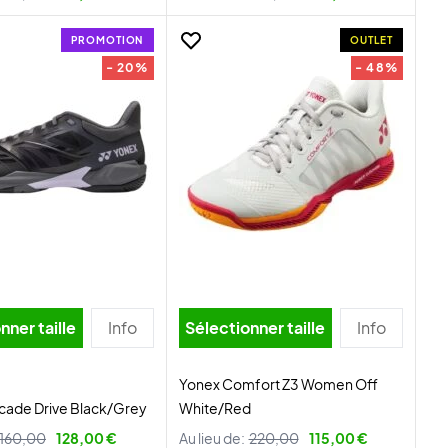
PROMOTION
OUTLET
- 20%
- 48%
nner taille
Info
Sélectionner taille
Info
Yonex Comfort Z3 Women Off
cade Drive Black/Grey
White/Red
160,00
128,00 €
Au lieu de:
220,00
115,00 €