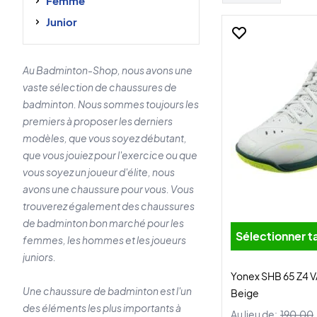
Femme
Junior
Au Badminton-Shop, nous avons une
vaste sélection de chaussures de
badminton. Nous sommes toujours les
premiers à proposer les derniers
modèles, que vous soyez débutant,
que vous jouiez pour l'exercice ou que
vous soyez un joueur d'élite, nous
avons une chaussure pour vous. Vous
trouverez également des chaussures
de badminton bon marché pour les
Sélectionner ta
femmes, les hommes et les joueurs
juniors.
Yonex SHB 65 Z4 V
Une chaussure de badminton est l'un
Beige
des éléments les plus importants à
Au lieu de:
190,00