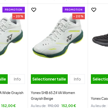
PROMOTION
PROMOTION
- 20%
- 20%
ille
Info
Sélectionner taille
Info
Sélectio
A Wide Grayish
Yonex SHB 65 Z4 VA Women
Grayish Beige
Yonex Cas
152,00 €
Au lieu de:
190,00
152,00 €
Au lieu de: