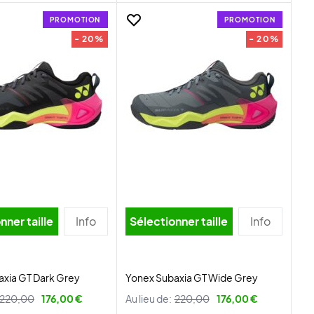
PROMOTION
PROMOTION
- 20%
- 20%
nner taille
Info
Sélectionner taille
Info
axia GT Dark Grey
Yonex Subaxia GT Wide Grey
220,00
176,00 €
Au lieu de:
220,00
176,00 €