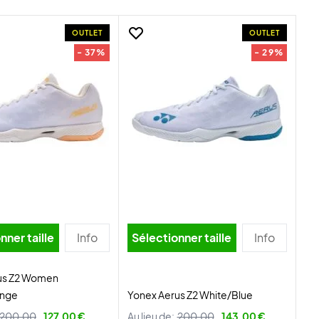
OUTLET
OUTLET
- 37%
- 29%
nner taille
Info
Sélectionner taille
Info
us Z2 Women
ange
Yonex Aerus Z2 White/Blue
200,00
127,00 €
Au lieu de:
200,00
143,00 €