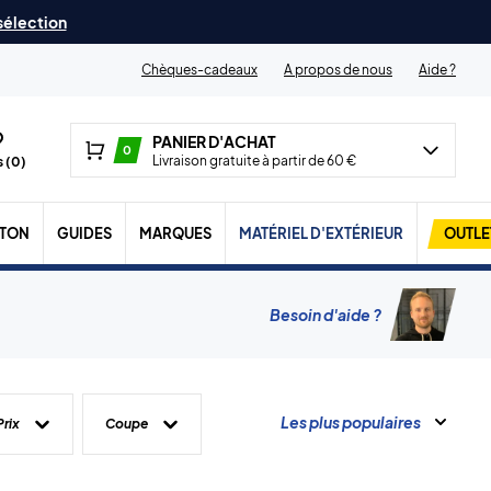
 sélection
Chèques-cadeaux
A propos de nous
Aide ?
PANIER D'ACHAT
0
Livraison gratuite à partir de 60 €
 (
0
)
TON
GUIDES
MARQUES
MATÉRIEL D'EXTÉRIEUR
OUTLE
Besoin d'aide ?
Les plus populaires
Prix
Coupe