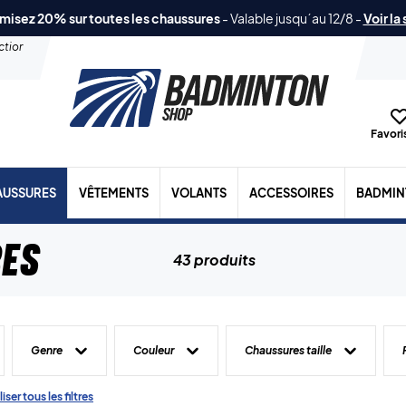
misez 20% sur toutes les chaussures
-
Valable jusqu´au 12/8
-
Voir la
ection
Favoris
AUSSURES
VÊTEMENTS
VOLANTS
ACCESSOIRES
BADMIN
es
43 produits
Genre
Couleur
Chaussures taille
liser tous les filtres