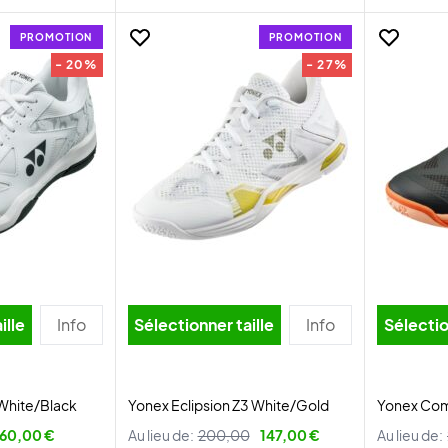
PROMOTION
PROMOTION
- 20%
- 27%
ille
Info
Sélectionner taille
Info
Sélectio
 White/Black
Yonex Eclipsion Z3 White/Gold
Yonex Com
60,00 €
Au lieu de:
200,00
147,00 €
Au lieu de: