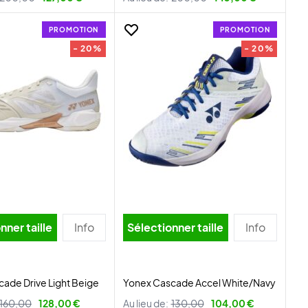
PROMOTION
PROMOTION
- 20%
- 20%
nner taille
Info
Sélectionner taille
Info
ade Drive Light Beige
Yonex Cascade Accel White/Navy
160,00
128,00 €
Au lieu de:
130,00
104,00 €