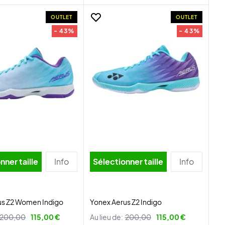
OUTLET
OUTLET
- 43%
- 43%
nner taille
Info
Sélectionner taille
Info
us Z2 Women Indigo
Yonex Aerus Z2 Indigo
200,00
115,00 €
Au lieu de:
200,00
115,00 €