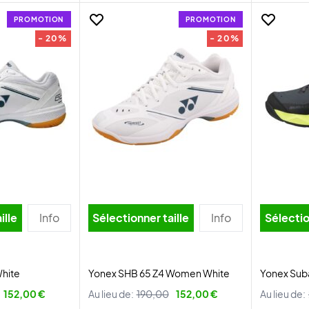
PROMOTION
PROMOTION
- 20%
- 20%
ille
Info
Sélectionner taille
Info
Sélectio
White
Yonex SHB 65 Z4 Women White
Yonex Sub
152,00 €
Au lieu de:
190,00
152,00 €
Au lieu de: