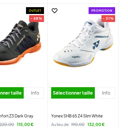
OUTLET
PROMOTION
- 48%
- 31%
nner taille
Info
Sélectionner taille
Info
fort Z3 Dark Gray
Yonex SHB 65 Z4 Slim White
220,00
115,00 €
Au lieu de:
190,00
132,00 €