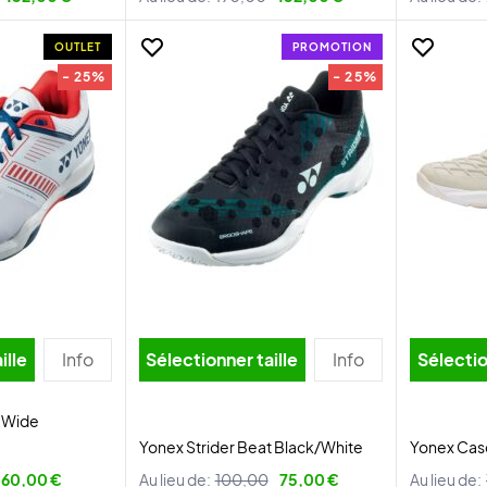
OUTLET
PROMOTION
- 25%
- 25%
ille
Info
Sélectionner taille
Info
Sélectio
w Wide
Yonex Strider Beat Black/White
Yonex Casc
60,00 €
Au lieu de:
100,00
75,00 €
Au lieu de: