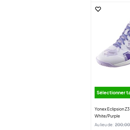
Sélectionner ta
Yonex Eclipsion 
White/Purple
Au lieu de:
200,00