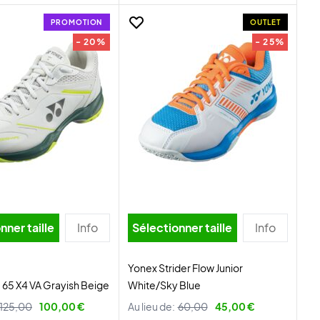
PROMOTION
OUTLET
- 20%
- 25%
nner taille
Info
Sélectionner taille
Info
Yonex Strider Flow Junior
65 X4 VA Grayish Beige
White/Sky Blue
125,00
100,00 €
Au lieu de:
60,00
45,00 €