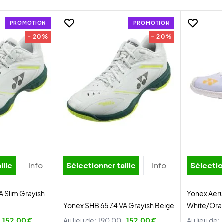
PROMOTION
PROMOTION
- 20%
- 20%
ille
Info
Sélectionner taille
Info
Sélectio
A Slim Grayish
Yonex Aer
Yonex SHB 65 Z4 VA Grayish Beige
White/Or
152,00 €
Au lieu de:
190,00
152,00 €
Au lieu de: