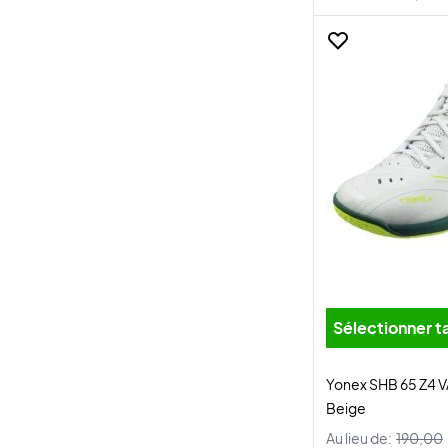
Sélectionner ta
Yonex SHB 65 Z4 V
Beige
Au lieu de:
190,00