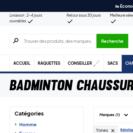
👟 Écono
Livraison : 2-4 jours
Retour sous 30 jours
Meilleure sél
ouvrables
Recherche de produits, de marques, etc.
Recherche
ACCUEIL
RAQUETTES
CONSEILLER
SACS
CH
Badminton chaussur
Catégories
Marques
(1)
Homme
Yonex
Réinitia