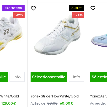
PROMOTION
OUTLET
- 29%
- 25%
ille
Info
Sélectionner taille
Info
Sélectio
3 White/Gold
Yonex Strider Flow White/Gold
Yonex Aer
128,00 €
Au lieu de:
80,00
60,00 €
Au lieu de: