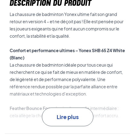
DESCRIPTION DU PRODUIT
La chaussure de badminton Yonex ultime fait son grand
retour en version 4 – et ne déçoit pas ! Elle est pensée pour
les joueurs exigeants qui ne font aucun compromis sur le
confort, la stabilité et la qualité.
Confort et performance ultimes – Yonex SHB 65 Z4 White
(Blanc)
La chaussure de badminton idéale pour tous ceux qui
recherchent ce qui se fait de mieux en matière de confort,
de légèreté et de performance polyvalente. Une
référence rendue possible par la parfaite alliance entre
matériaux et technologies d’exception.
Feather Bounce Foam
équipe la semelle intermédiaire :
cela allège la chaussure tout en offrant un confort accru.
Lire plus
Power Cushion+
est la technologie d’absorption des chocs