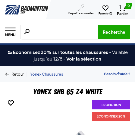
0
Raquette conseiller
Panier
Favoris (
0
)
Recherche de produits, de marques, etc.
Recherche
MENU
👟 Économisez 20% sur toutes les chaussures
-
Valable
jusqu´au 12/8
-
Voir la sélection
|
Besoin d'aide ?
Retour
Yonex Chaussures
Yonex SHB 65 Z4 White
PROMOTION
PROMOTION
PROMOTION
PROMOTION
PROMOTION
PROMOTION
ÉCONOMISER 20%
ÉCONOMISER 20%
ÉCONOMISER 20%
ÉCONOMISER 20%
ÉCONOMISER 20%
ÉCONOMISER 20%