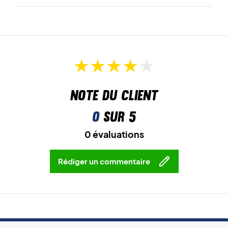
Round Sole
et
Radial Blade Sole
sont les technologies clés
de la semelle extérieure, résultant en une accroche
irréprochable et des accélérations vives sur le court.
Enfin, la chaussure dispose d’une
Synchro-Fit Insole
qui
sublime le confort et l’ajustement.
Note du client
Parfaite pour le court – commandez la chaussure de
badminton Yonex dès maintenant !
0
sur 5
Couleur : White (Blanc)
0 évaluations
Rédiger un commentaire