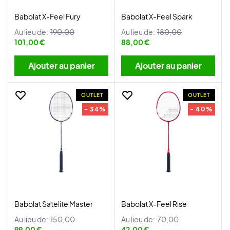
Babolat X-Feel Fury
Babolat X-Feel Spark
Au lieu de:
190,00
Au lieu de:
180,00
101,00 €
88,00 €
Ajouter au panier
Ajouter au panier
OUTLET
OUTLET
- 34%
- 40%
Babolat Satelite Master
Babolat X-Feel Rise
Au lieu de:
150,00
Au lieu de:
70,00
99,00 €
42,00 €