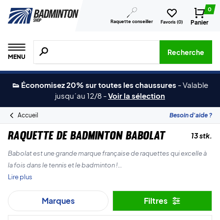
0
Raquette conseiller
Panier
Favoris (
0
)
Recherche de produits, de marques, etc.
Recherche
MENU
👟 Économisez 20% sur toutes les chaussures
-
Valable
jusqu´au 12/8
-
Voir la sélection
Accueil
Besoin d'aide ?
Raquette de badminton Babolat
13 stk.
Babolat est une grande marque française de raquettes qui excelle à
la fois dans le tennis et le badminton !
Lire plus
Ils produisent des raquettes de badminton d'une qualité fantastique,
Marques
Filtres
et vous pouvez obtenir les meilleurs prix ici même, à la Badminton
Shop.