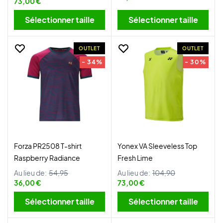
73,00 €
Sélectionner taille
Sélectionner taille
OUTLET
OUTLET
- 34%
- 30%
Forza PR2508 T-shirt
Yonex VA Sleeveless Top
Raspberry Radiance
Fresh Lime
Au lieu de:
54,95
Au lieu de:
104,90
36,00 €
73,00 €
Sélectionner taille
Sélectionner taille