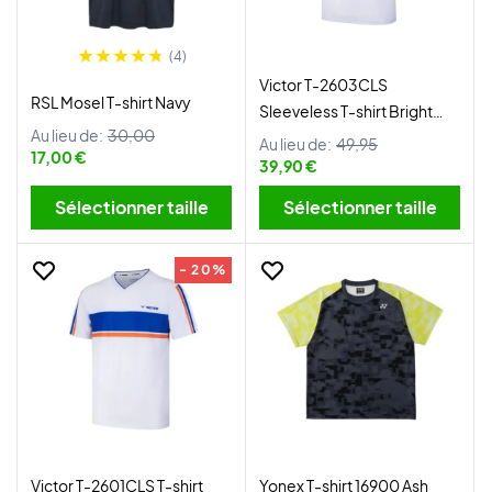
(4)
Victor T-2603CLS
RSL Mosel T-shirt Navy
Sleeveless T-shirt Bright
Au lieu de:
30,00
White
Au lieu de:
49,95
17,00 €
39,90 €
Sélectionner taille
Sélectionner taille
- 20%
Victor T-2601CLS T-shirt
Yonex T-shirt 16900 Ash