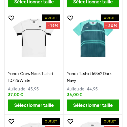
Sélectionner taille
Sélectionner taille
OUTLET
OUTLET
- 19%
- 20%
Yonex Crew Neck T-shirt
Yonex T-shirt 16862 Dark
10726 White
Navy
Au lieu de:
45,95
Au lieu de:
44,95
37,00 €
36,00 €
Sélectionner taille
Sélectionner taille
OUTLET
OUTLET