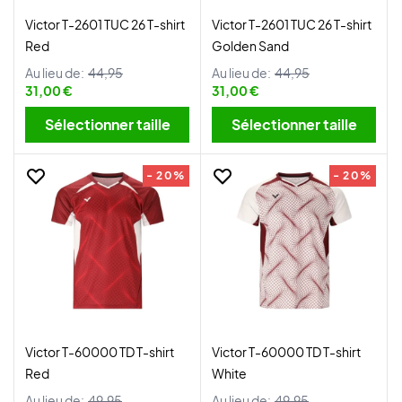
Victor T-2601 TUC 26 T-shirt
Victor T-2601 TUC 26 T-shirt
Red
Golden Sand
Au lieu de:
44,95
Au lieu de:
44,95
31,00 €
31,00 €
Sélectionner taille
Sélectionner taille
- 20%
- 20%
Victor T-60000 TD T-shirt
Victor T-60000 TD T-shirt
Red
White
Au lieu de:
49,95
Au lieu de:
49,95