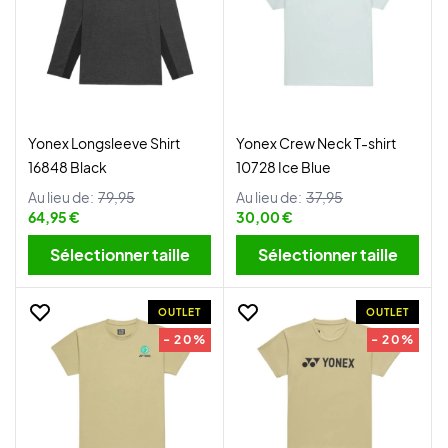
Yonex Longsleeve Shirt
Yonex Crew Neck T-shirt
16848 Black
10728 Ice Blue
Au lieu de:
79,95
Au lieu de:
37,95
64,95 €
30,00 €
Sélectionner taille
Sélectionner taille
OUTLET
OUTLET
- 20%
- 20%