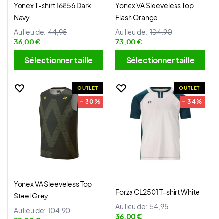
Yonex T-shirt 16856 Dark
Yonex VA Sleeveless Top
Navy
Flash Orange
Au lieu de:
44,95
Au lieu de:
104,90
36,00 €
73,00 €
Sélectionner taille
Sélectionner taille
OUTLET
OUTLET
- 30%
- 34%
Yonex VA Sleeveless Top
Forza CL2501 T-shirt White
Steel Grey
Au lieu de:
54,95
Au lieu de:
104,90
36,00 €