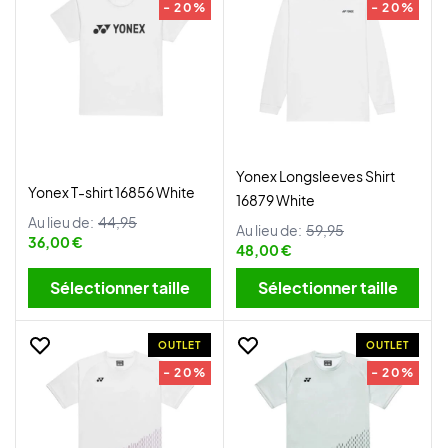
- 20%
- 20%
Yonex Longsleeves Shirt
Yonex T-shirt 16856 White
16879 White
Au lieu de:
44,95
Au lieu de:
59,95
36,00 €
48,00 €
Sélectionner taille
Sélectionner taille
OUTLET
OUTLET
- 20%
- 20%