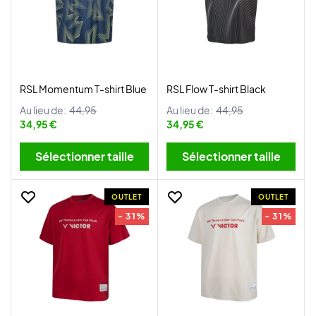
RSL Momentum T-shirt Blue
RSL Flow T-shirt Black
Au lieu de:
44,95
Au lieu de:
44,95
34,95 €
34,95 €
Sélectionner taille
Sélectionner taille
OUTLET
OUTLET
- 31%
- 31%