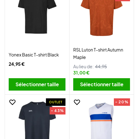
RSL Luton T-shirt Autumn
Yonex Basic T-shirt Black
Maple
24,95 €
Au lieu de:
44,95
31,00 €
Sélectionner taille
Sélectionner taille
- 20%
OUTLET
- 43%