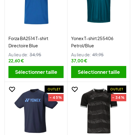
Forza BA2514 T-shirt
Yonex T-shirt 255406
Directoire Blue
Petrol/Blue
Au lieu de:
34,95
Au lieu de:
49,95
22,60 €
37,00 €
Sélectionner taille
Sélectionner taille
OUTLET
OUTLET
- 45%
- 34%