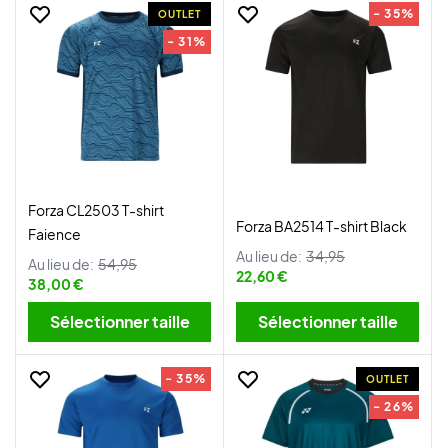
- 35%
OUTLET
- 31%
Forza CL2503 T-shirt
Forza BA2514 T-shirt Black
Faience
Au lieu de:
34,95
Au lieu de:
54,95
22,60 €
38,00 €
Sélectionner taille
Sélectionner taille
- 35%
OUTLET
- 26%