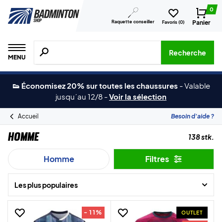
0
Raquette conseiller
Panier
Favoris (
0
)
Recherche de produits, de marques, etc.
Recherche
MENU
👟 Économisez 20% sur toutes les chaussures
-
Valable
jusqu´au 12/8
-
Voir la sélection
Accueil
Besoin d'aide ?
Homme
138 stk.
Homme
Filtres
Les plus populaires
- 11%
OUTLET