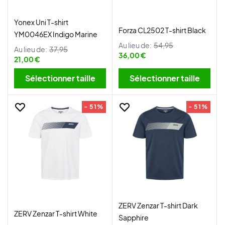
Yonex Uni T-shirt
Forza CL2502 T-shirt Black
YM0046EX Indigo Marine
Au lieu de:
54,95
Au lieu de:
37,95
36,00 €
21,00 €
Sélectionner taille
Sélectionner taille
- 51%
- 51%
ZERV Zenzar T-shirt Dark
ZERV Zenzar T-shirt White
Sapphire