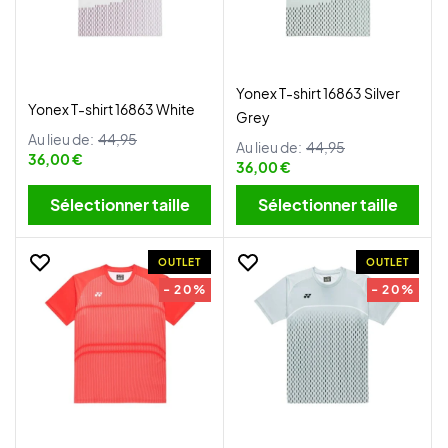
Yonex T-shirt 16863 Silver
Yonex T-shirt 16863 White
Grey
Au lieu de:
44,95
Au lieu de:
44,95
36,00 €
36,00 €
Sélectionner taille
Sélectionner taille
OUTLET
OUTLET
- 20%
- 20%