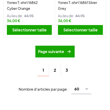
Yonex T-shirt 16862
Yonex T-shirt 16861 Silver
Cyber Orange
Grey
Au lieu de:
44,95
Au lieu de:
44,95
36,00 €
36,00 €
Sélectionner taille
Sélectionner taille
Page suivante
1
2
3
Nombre d'articles par page :