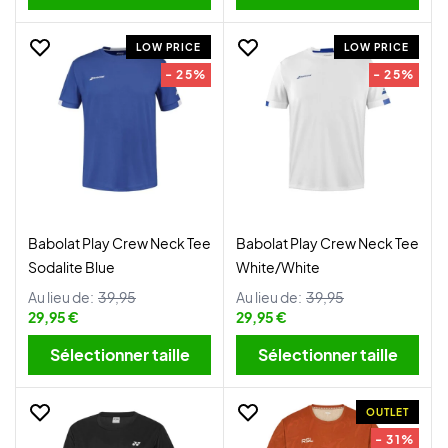
LOW PRICE
LOW PRICE
- 25%
- 25%
Babolat Play Crew Neck Tee
Babolat Play Crew Neck Tee
Sodalite Blue
White/White
Au lieu de:
39,95
Au lieu de:
39,95
29,95 €
29,95 €
Sélectionner taille
Sélectionner taille
OUTLET
- 31%