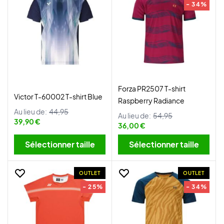
- 34%
Forza PR2507 T-shirt
Victor T-60002 T-shirt Blue
Raspberry Radiance
Au lieu de:
44,95
Au lieu de:
54,95
39,90 €
36,00 €
Sélectionner taille
Sélectionner taille
OUTLET
OUTLET
- 25%
- 34%