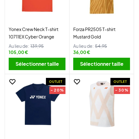
Yonex Crew Neck T-shirt
Forza PR2505 T-shirt
10711EX Cyber Orange
Mustard Gold
Au lieu de:
139,95
Au lieu de:
54,95
105,00 €
36,00 €
Sélectionner taille
Sélectionner taille
OUTLET
OUTLET
- 20%
- 30%