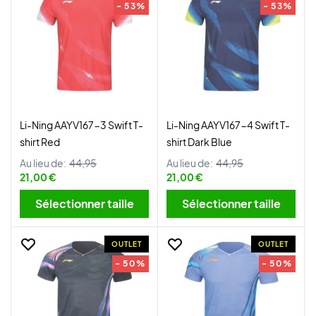
- 53%
- 53%
Li-Ning AAYV167-3 Swift T-
Li-Ning AAYV167-4 Swift T-
shirt Red
shirt Dark Blue
Au lieu de:
44,95
Au lieu de:
44,95
21,00 €
21,00 €
Sélectionner taille
Sélectionner taille
OUTLET
OUTLET
- 50%
- 50%