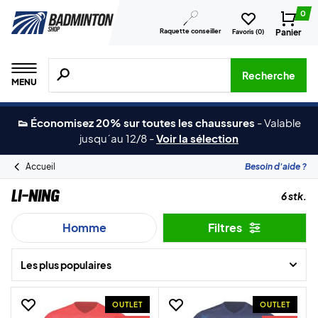
0
Raquette conseiller
Panier
Favoris (
0
)
Recherche de produits, de marques, etc.
Recherche
MENU
👟 Économisez 20% sur toutes les chaussures
-
Valable
jusqu´au 12/8
-
Voir la sélection
Accueil
Besoin d'aide ?
Li-Ning
6 stk.
Homme
Filtres
Les plus populaires
OUTLET
OUTLET