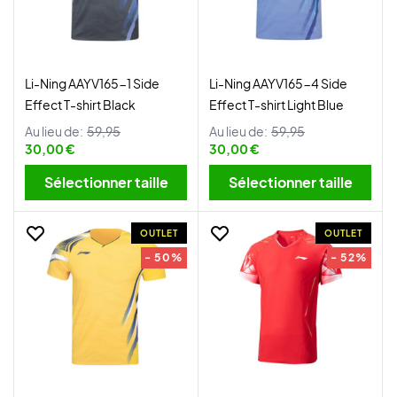
Li-Ning AAYV165-1 Side
Li-Ning AAYV165-4 Side
Effect T-shirt Black
Effect T-shirt Light Blue
Au lieu de:
59,95
Au lieu de:
59,95
30,00 €
30,00 €
Sélectionner taille
Sélectionner taille
OUTLET
OUTLET
- 50%
- 52%