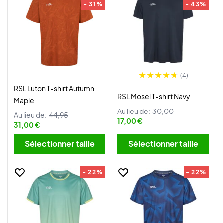
- 31%
- 43%
(4)
RSL Luton T-shirt Autumn
RSL Mosel T-shirt Navy
Maple
Au lieu de:
30,00
Au lieu de:
44,95
17,00 €
31,00 €
Sélectionner taille
Sélectionner taille
- 22%
- 22%