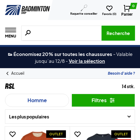
0
Raquette conseiller
Panier
Favoris (
0
)
Recherche de produits, de marques, etc.
Recherche
MENU
👟 Économisez 20% sur toutes les chaussures
-
Valable
jusqu´au 12/8
-
Voir la sélection
Accueil
Besoin d'aide ?
RSL
14 stk.
Homme
Filtres
Les plus populaires
OUTLET
OUTLET