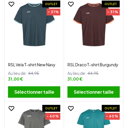
OUTLET
OUTLET
- 31%
- 31%
RSL Vela T-shirt New Navy
RSL Draco T-shirt Burgundy
Au lieu de:
44,95
Au lieu de:
44,95
31,00 €
31,00 €
Sélectionner taille
Sélectionner taille
OUTLET
OUTLET
- 60%
- 60%