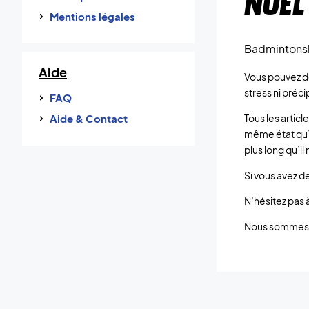
NOËL
Mentions légales
Badmintonsh
Aide
Vous pouvez do
stress ni préci
FAQ
Aide & Contact
Tous les articl
même état qu’i
plus long qu’i
Si vous avez de
N’hésitez pas à
Nous sommes pr