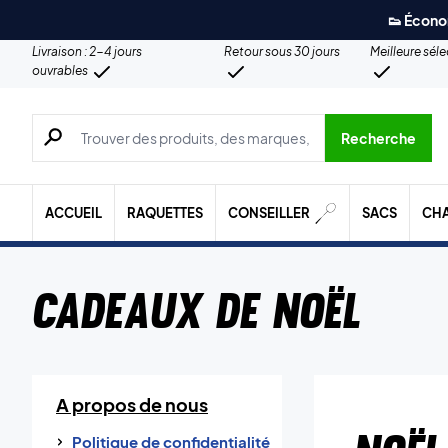
👟 Écono
Livraison : 2-4 jours
Retour sous 30 jours
Meilleure sél
ouvrables
Recherche de produits, de marques, etc.
Recherche
ACCUEIL
RAQUETTES
CONSEILLER
SACS
CH
Cadeaux de Noël
A propos de nous
Politique de confidentialité