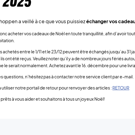
 2025
oppen a veillé à ce que vous puissiez
échanger vos cadeau
nc acheter vos cadeaux de Noël en toute tranquillité, afin d’avoir to
pitation.
es achetés entre le 1/11 et le 23/12 peuvent être échangés jusqu’au 31 ja
ls ont été reçus. Veuillez noter qu’il y a de nombreux jours fériés au
l ne le serait normalement. Achetez avant le 16. décembre pour une livr
s questions, n’hésitez pas à contacter notre service client par e-mail.
 utiliser notre portail de retour pour renvoyer des articles :
RETOUR
êts à vous aider et souhaitons à tous un joyeux Noël!