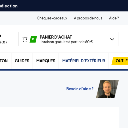
 sélection
Chèques-cadeaux
A propos de nous
Aide ?
PANIER D'ACHAT
0
Livraison gratuite à partir de 60 €
 (
0
)
TON
GUIDES
MARQUES
MATÉRIEL D'EXTÉRIEUR
OUTLE
Besoin d'aide ?