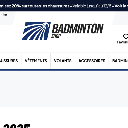
misez 20% sur toutes les chaussures
-
Valable jusqu´au 12/8
-
Voir la
ection
Favoris
AUSSURES
VÊTEMENTS
VOLANTS
ACCESSOIRES
BADMIN