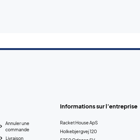
Informations sur l’entreprise
Racket House ApS
Annuler une
commande
Holkebjergvej 120
Livraison
5250 Odense SV