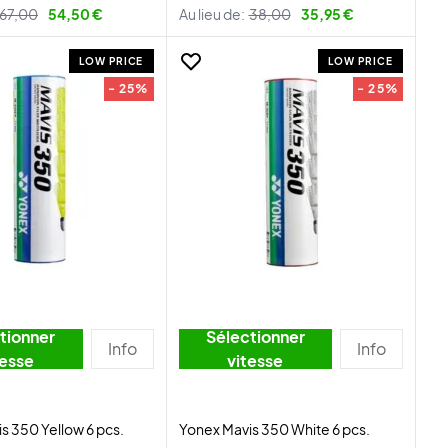
67,00
54,50 €
Au lieu de:
38,00
35,95 €
LOW PRICE
LOW PRICE
- 25%
- 25%
tionner
Sélectionner
Info
Info
tesse
vitesse
s 350 Yellow 6 pcs.
Yonex Mavis 350 White 6 pcs.