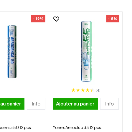
- 19%
- 5%
(4)
 au panier
Info
Ajouter au panier
Info
sensa 50 12 pcs.
Yonex Aeroclub 33 12 pcs.