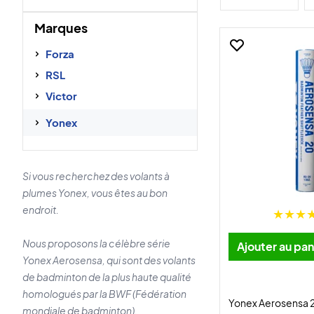
Marques
Forza
RSL
Victor
Yonex
Si vous recherchez des volants à
plumes Yonex, vous êtes au bon
endroit.
Nous proposons la célèbre série
Ajouter au pan
Yonex Aerosensa, qui sont des volants
de badminton de la plus haute qualité
homologués par la BWF (Fédération
Yonex Aerosensa 2
mondiale de badminton).