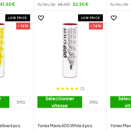
41,50 €
Au lieu de:
65,00
52,50 €
Au lieu de:
LOW PRICE
LOW PRICE
- 16%
- 16%
(3)
r
Sélectionner
Sélec
Info
Info
vitesse
vi
llow 6 pcs.
Yonex Mavis 600 White 6 pcs.
Yonex Mavi