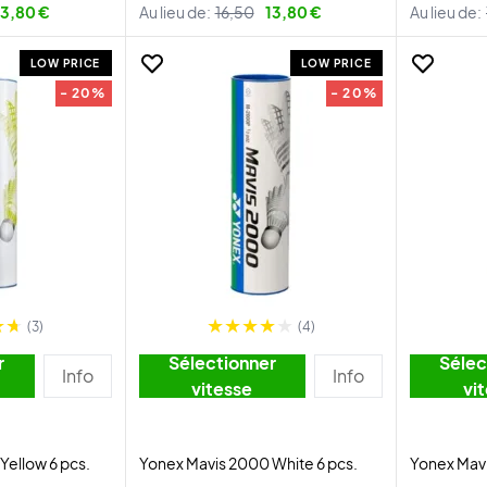
13,80 €
Au lieu de:
16,50
13,80 €
Au lieu de:
LOW PRICE
LOW PRICE
- 20%
- 20%
(3)
(4)
r
Sélectionner
Sélec
Info
Info
vitesse
vi
Yellow 6 pcs.
Yonex Mavis 2000 White 6 pcs.
Yonex Mavi