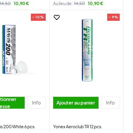
14,50
10,90 €
Au lieu de:
14,50
10,90 €
- 10%
- 9%
tionner
Info
Ajouter au panier
Info
tesse
s 200 White 6 pcs.
Yonex Aeroclub TR 12 pcs.