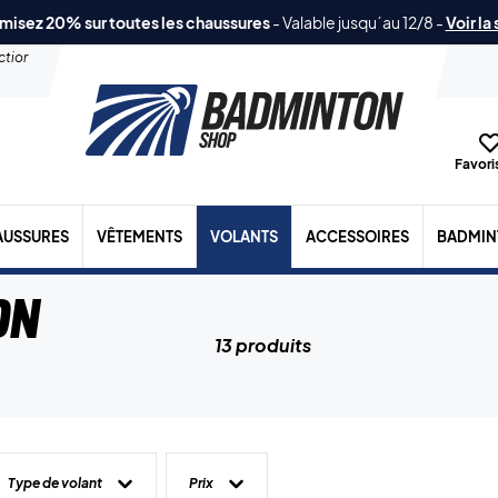
misez 20% sur toutes les chaussures
-
Valable jusqu´au 12/8
-
Voir la
ection
Favoris
AUSSURES
VÊTEMENTS
VOLANTS
ACCESSOIRES
BADMIN
on
13 produits
Type de volant
Prix