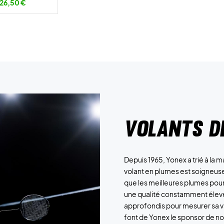
26,50 €
Volants d
Depuis 1965, Yonex a trié à la
volant en plumes est soigneuse
que les meilleures plumes pour 
une qualité constamment élevée
approfondis pour mesurer sa vit
font de Yonex le sponsor de 