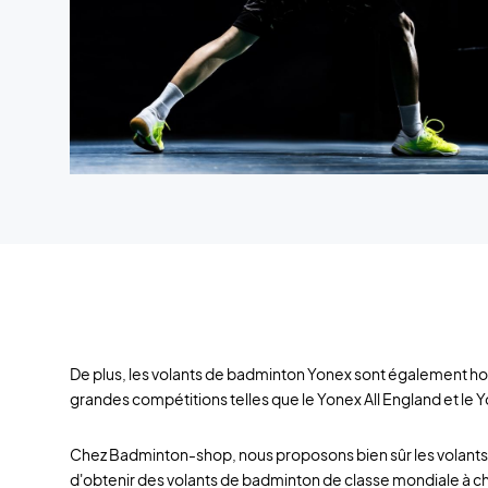
De plus, les volants de badminton Yonex sont également homo
grandes compétitions telles que le Yonex All England et le 
Chez Badminton-shop, nous proposons bien sûr les volants 
d'obtenir des volants de badminton de classe mondiale à c