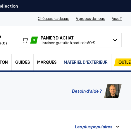
 sélection
Chèques-cadeaux
A propos de nous
Aide ?
PANIER D'ACHAT
0
Livraison gratuite à partir de 60 €
 (
0
)
TON
GUIDES
MARQUES
MATÉRIEL D'EXTÉRIEUR
OUTLE
Besoin d'aide ?
Les plus populaires