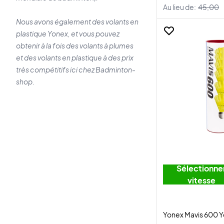
Au lieu de:
45,00
Nous avons également des volants en
plastique Yonex, et vous pouvez
obtenir à la fois des volants à plumes
et des volants en plastique à des prix
très compétitifs ici chez Badminton-
shop.
Sélectionne
vitesse
Yonex Mavis 600 Ye