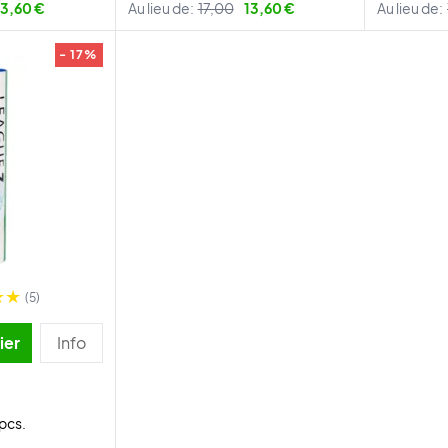
13,60 €
Au lieu de:
17,00
13,60 €
Au lieu de:
- 17%
(5)
ier
Info
pcs.