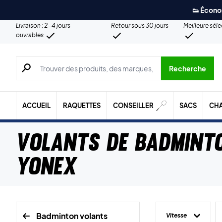
👟 Écono
Livraison : 2-4 jours
Retour sous 30 jours
Meilleure sél
ouvrables
Recherche de produits, de marques, etc.
Recherche
ACCUEIL
RAQUETTES
CONSEILLER
SACS
CH
Volants de badmint
Yonex
Badminton volants
Vitesse