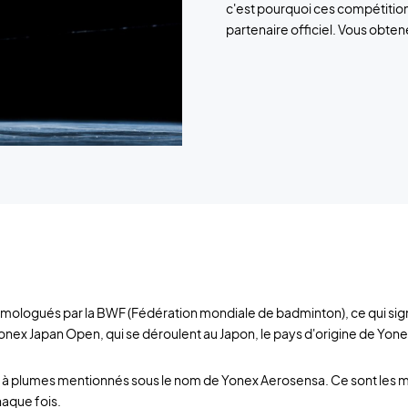
c'est pourquoi ces compétitio
partenaire officiel. Vous obten
logués par la BWF (Fédération mondiale de badminton), ce qui signifie
Yonex Japan Open, qui se déroulent au Japon, le pays d'origine de Yone
à plumes mentionnés sous le nom de Yonex Aerosensa. Ce sont les mei
haque fois.