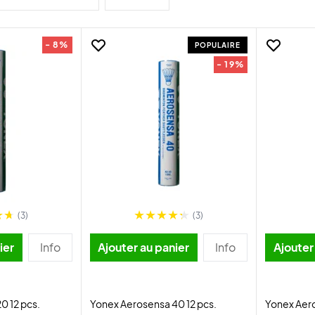
- 8%
POPULAIRE
- 19%
(3)
(3)
ier
Info
Ajouter au panier
Info
Ajouter
0 12 pcs.
Yonex Aerosensa 40 12 pcs.
Yonex Aero