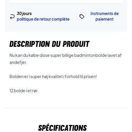
30 jours
Instruments de
politique de retour complète
paiement
DESCRIPTION DU PRODUIT
Nu kan du købe disse super billige badmintonbolde lavet af
andefjer.
Bolden er i super høj kvalitet i forhold til prisen!
12 bolde i et rør.
Spécifications