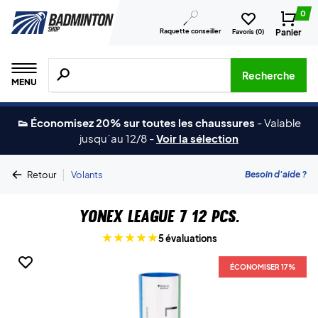
0
Raquette conseiller
Panier
Favoris (
0
)
Recherche de produits, de marques, etc.
Recherche
MENU
👟 Économisez 20% sur toutes les chaussures
-
Valable
jusqu´au 12/8
-
Voir la sélection
|
Besoin d'aide ?
Retour
Volants
Yonex League 7 12 pcs.
5 évaluations
ÉCONOMISER 17%