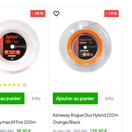
- 38%
- 18%
(5)
 au panier
Info
Ajouter au panier
Info
Ashaway Rogue Duo Hybrid 200m
ymax 69 Fire 200m
Orange/Black
160,00
99,95 €
Au lieu de:
170,00
139,90 €