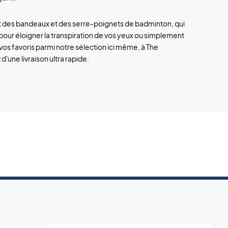
 des bandeaux et des serre-poignets de badminton, qui
our éloigner la transpiration de vos yeux ou simplement
os favoris parmi notre sélection ici même, à The
'une livraison ultra rapide.