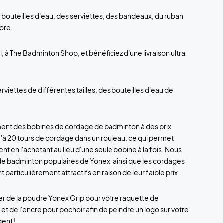
 bouteilles d'eau, des serviettes, des bandeaux, du ruban
core.
i, à The Badminton Shop, et bénéficiez d'une livraison ultra
rviettes de différentes tailles, des bouteilles d'eau de
ment des bobines de cordage de badminton à des prix
qu'à 20 tours de cordage dans un rouleau, ce qui permet
 en l'achetant au lieu d'une seule bobine à la fois. Nous
s de badminton populaires de Yonex, ainsi que les cordages
particulièrement attractifs en raison de leur faible prix.
 de la poudre Yonex Grip pour votre raquette de
et de l'encre pour pochoir afin de peindre un logo sur votre
gent !