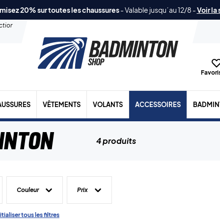
misez 20% sur toutes les chaussures
-
Valable jusqu´au 12/8
-
Voir la
ection
Favoris
AUSSURES
VÊTEMENTS
VOLANTS
ACCESSOIRES
BADMIN
inton
4 produits
Couleur
Prix
tialiser tous les filtres