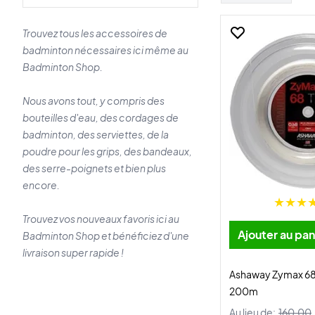
Trouvez tous les accessoires de
badminton nécessaires ici même au
Badminton Shop.
Nous avons tout, y compris des
bouteilles d'eau, des cordages de
badminton, des serviettes, de la
poudre pour les grips, des bandeaux,
des serre-poignets et bien plus
encore.
Trouvez vos nouveaux favoris ici au
Ajouter au pan
Badminton Shop et bénéficiez d'une
livraison super rapide !
Ashaway Zymax 68
200m
Au lieu de:
160,00