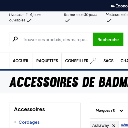
👟 Écono
Livraison : 2-4 jours
Retour sous 30 jours
Meilleure sél
ouvrables
Recherche de produits, de marques, etc.
Recherche
ACCUEIL
RAQUETTES
CONSEILLER
SACS
CH
Accessoires de badm
Accessoires
Marques
(1)
Cordages
Ashaway
Réini