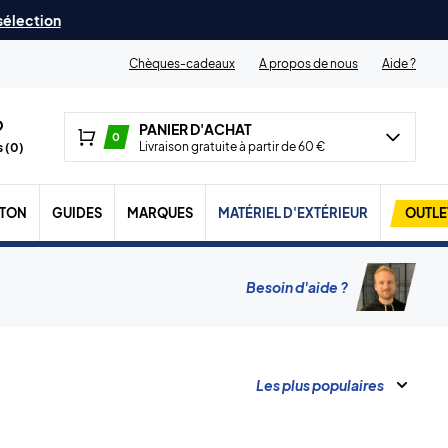
 sélection
Chèques-cadeaux
A propos de nous
Aide ?
PANIER D'ACHAT
0
Livraison gratuite à partir de 60 €
 (
0
)
TON
GUIDES
MARQUES
MATÉRIEL D'EXTÉRIEUR
OUTLE
Besoin d'aide ?
Les plus populaires