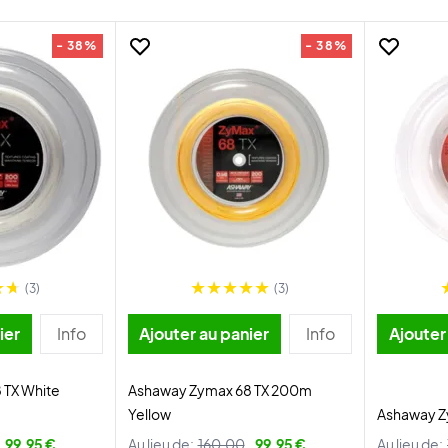
- 38%
- 38%
(3)
(3)
ier
Info
Ajouter au panier
Info
Ajouter
 TX White
Ashaway Zymax 68 TX 200m
Yellow
Ashaway Z
99,95 €
Au lieu de:
160,00
99,95 €
Au lieu de: