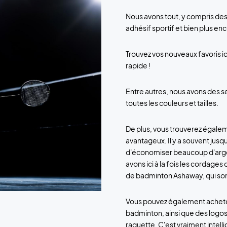
Nous avons tout, y compris des
adhésif sportif et bien plus en
Trouvez vos nouveaux favoris ic
rapide !
Entre autres, nous avons des se
toutes les couleurs et tailles.
De plus, vous trouverez égale
avantageux. Il y a souvent jus
d'économiser beaucoup d'argent
avons ici à la fois les cordage
de badminton Ashaway, qui sont 
Vous pouvez également acheter
badminton, ainsi que des logos 
raquette. C'est vraiment intelli