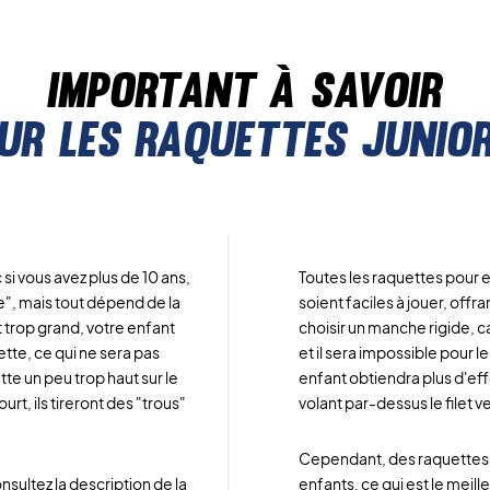
Important à savoir
ur les raquettes junio
i vous avez plus de 10 ans,
Toutes les raquettes pour 
e", mais tout dépend de la
soient faciles à jouer, offra
est trop grand, votre enfant
choisir un manche rigide, ca
tte, ce qui ne sera pas
et il sera impossible pour l
ette un peu trop haut sur le
enfant obtiendra plus d'effe
urt, ils tireront des "trous"
volant par-dessus le filet ve
Cependant, des raquettes 
sultez la description de la
enfants, ce qui est le meil