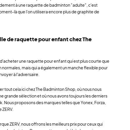
dement à une raquette de badminton "adulte", c'est
ment-là que l'on utilisera encore plus de graphite de
lle de raquette pour enfant chez The
 d'acheter une raquette pour enfant qui est plus courte que
 normales, mais qui a également un manche flexible pour
envoyer à l'adversaire.
er tout cela ici chez The Badminton Shop, où nous nous
ne grande sélection et où nous avons toujours les derniers
. Nous proposons des marques telles que Yonex, Forza,
e ZERV.
que ZERV, nous offrons les meilleurs prix pour ceux qui