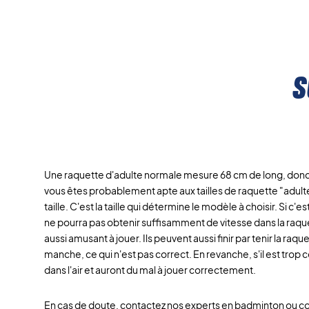
s
Une raquette d'adulte normale mesure 68 cm de long, donc s
vous êtes probablement apte aux tailles de raquette "adult
taille. C'est la taille qui détermine le modèle à choisir. Si c'
ne pourra pas obtenir suffisamment de vitesse dans la raque
aussi amusant à jouer. Ils peuvent aussi finir par tenir la raqu
manche, ce qui n'est pas correct. En revanche, s'il est trop co
dans l'air et auront du mal à jouer correctement.
En cas de doute, contactez nos experts en badminton ou con