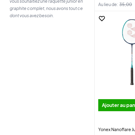
vous souhaitiez une raquette junior en
Au lieu de:
35,00
graphite complet, nous avons tout ce
dont vous avez besoin.
Ajouter au pan
Yonex Nanoflare J