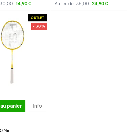
30,00
14,90 €
Au lieu de:
35,00
24,90 €
OUTLET
- 30%
 au panier
Info
0 Mini