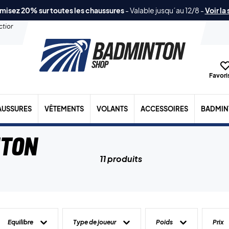
misez 20% sur toutes les chaussures
-
Valable jusqu´au 12/8
-
Voir la
ection
Favoris
AUSSURES
VÊTEMENTS
VOLANTS
ACCESSOIRES
BADMIN
nton
11 produits
Equilibre
Type de joueur
Poids
Prix