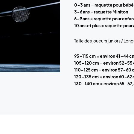
0-3 ans = raquette pour bébé
3-6 ans = raquette Miniton
6-9 ans = raquette pour enfan
10 ans et plus = raquette pour
Taille des joueurs juniors / Long
95-115 cm = environ 41-44 c
105-120 cm = environ 52-55
110-125 cm = environ 57-60
120-135 cm = environ 60-62
130-140 cm = environ 65-67