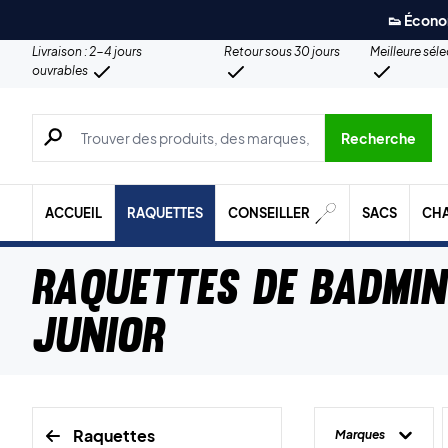
👟 Écono
Livraison : 2-4 jours
Retour sous 30 jours
Meilleure sél
ouvrables
Recherche de produits, de marques, etc.
Recherche
ACCUEIL
RAQUETTES
CONSEILLER
SACS
CH
Raquettes de badmi
junior
Raquettes
Marques