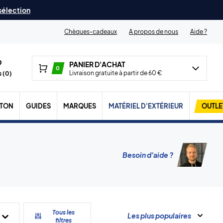
 sélection
Chèques-cadeaux
A propos de nous
Aide ?
PANIER D'ACHAT
0
Livraison gratuite à partir de 60 €
 (
0
)
TON
GUIDES
MARQUES
MATÉRIEL D'EXTÉRIEUR
OUTLE
Besoin d'aide ?
Tous les
Les plus populaires
filtres