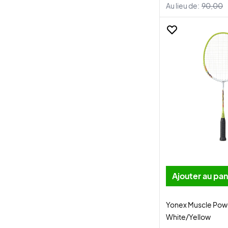
Au lieu de:
90,00
Ajouter au pan
Yonex Muscle Powe
White/Yellow