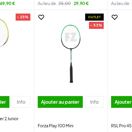
69,90 €
Au lieu de:
35,00
29,90 €
Au lieu de:
- 25%
OUTLET
- 53%
ier
Info
Ajouter au panier
Info
Ajouter
r 2 Junior
Forza Play 100 Mini
RSL Pro 45