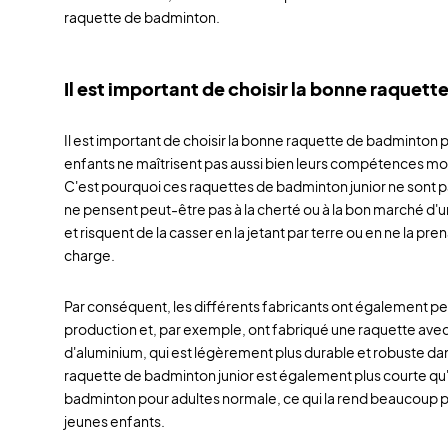
raquette de badminton.
Il est important de choisir la bonne raquette
Il est important de choisir la bonne raquette de badminton p
enfants ne maîtrisent pas aussi bien leurs compétences mot
C'est pourquoi ces raquettes de badminton junior ne sont pa
ne pensent peut-être pas à la cherté ou à la bon marché d
et risquent de la casser en la jetant par terre ou en ne la p
charge.
Par conséquent, les différents fabricants ont également pe
production et, par exemple, ont fabriqué une raquette ave
d'aluminium, qui est légèrement plus durable et robuste dan
raquette de badminton junior est également plus courte qu
badminton pour adultes normale, ce qui la rend beaucoup plu
jeunes enfants.