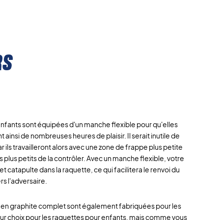
rs
enfants sont équipées d'un manche flexible pour qu'elles
nt ainsi de nombreuses heures de plaisir. Il serait inutile de
r ils travailleront alors avec une zone de frappe plus petite
es plus petits de la contrôler. Avec un manche flexible, votre
t catapulte dans la raquette, ce qui facilitera le renvoi du
rs l'adversaire.
en graphite complet sont également fabriquées pour les
leur choix pour les raquettes pour enfants, mais comme vous