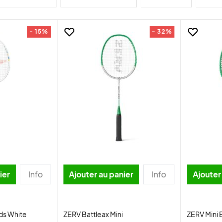
- 15%
- 32%
ier
Info
Ajouter au panier
Info
Ajouter
ds White
ZERV Battleax Mini
ZERV Mini