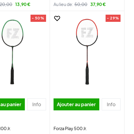
20,00
13,90 €
Au lieu de:
50,00
37,90 €
- 50%
- 29%
 au panier
Info
Ajouter au panier
Info
100 Jr.
Forza Play 500 Jr.