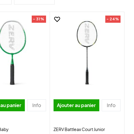
- 31%
- 24%
 au panier
Info
Ajouter au panier
Info
 Baby
ZERV Battleax Court Junior