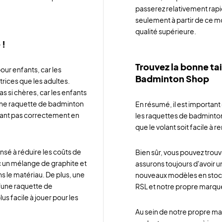
passerez relativement rapi
seulement à partir de ce mo
qualité supérieure.
 !
Trouvez la bonne tai
our enfants, car les
Badminton Shop
rices que les adultes.
s si chères, car les enfants
'une raquette de badminton
En résumé, il est important
renant pas correctement en
les raquettes de badminton
que le volant soit facile à r
nsé à réduire les coûts de
Bien sûr, vous pouvez trouv
c un mélange de graphite et
assurons toujours d'avoir u
s le matériau. De plus, une
nouveaux modèles en stock
'une raquette de
RSL et notre propre marqu
s facile à jouer pour les
Au sein de notre propre mar