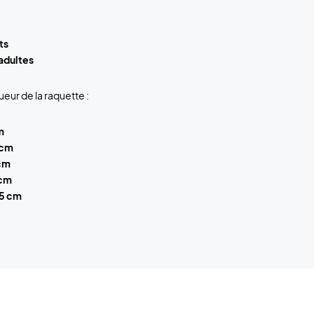
ts
 adultes
ueur de la raquette :
m
 cm
 cm
 cm
,5 cm