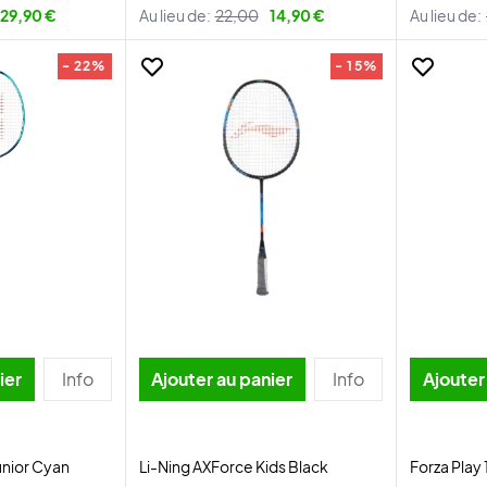
29,90 €
Au lieu de:
22,00
14,90 €
Au lieu de:
- 22%
- 15%
ier
Info
Ajouter au panier
Info
Ajouter
unior Cyan
Li-Ning AXForce Kids Black
Forza Play 