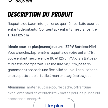
58,5 cm
DESCRIPTION DU PRODUIT
Raquette de badminton junior de qualité – parfaite pour les
enfants débutants ! Convient aux enfants mesurant entre
110 et 125 cm
!
Idéale pour les plus jeunes joueurs – ZERV Battleax Mini
Vous cherchez la première raquette de votre enfant ? Et
votre enfant mesure entre 110 et 125 cm ? Alors la Battleax
Mini est le choix parfait ! Elle mesure 58,5 cm, pèse 95
grammes et possède une flexibilité souple. Le tout donne
une raquette stable, facile à manier et agréable à jouer.
Aluminium
: matériau utilisé pour le cadre, offrant une
excellente stabilité et durabilité – parfait pour les jeunes qui
apprennent encore la technique.
Lire plus