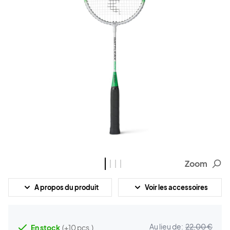
Zoom
A propos du produit
Voir les accessoires
Au lieu de:
22,00 €
En stock
(+10 pcs.)