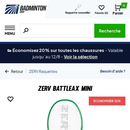
0
Raquette conseiller
Panier
Favoris (
0
)
Recherche de produits, de marques, etc.
Recherche
MENU
👟 Économisez 20% sur toutes les chaussures
-
Valable
jusqu´au 12/8
-
Voir la sélection
|
Besoin d'aide ?
Retour
ZERV Raquettes
ZERV Battleax Mini
ÉCONOMISER 32%
ÉCONOMISER 32%
ÉCONOMISER 32%
ÉCONOMISER 32%