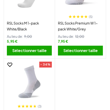
(5)
RSL Socks M 1-pack
RSL Socks Premium W 1-
White/Black
pack White/Grey
Au lieu de:
9,00
Au lieu de:
12,00
5,95 €
7,95 €
Sélectionner taille
Sélectionner taille
- 34%
(3)