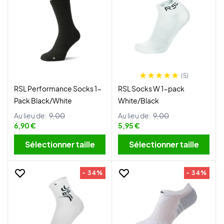
(5)
RSL Performance Socks 1-
RSL Socks W 1-pack
Pack Black/White
White/Black
Au lieu de:
9,00
Au lieu de:
9,00
6,90 €
5,95 €
Sélectionner taille
Sélectionner taille
- 34%
- 34%