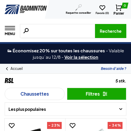
0
Raquette conseiller
Panier
Favoris (
0
)
Recherche de produits, de marques, etc.
Recherche
MENU
👟 Économisez 20% sur toutes les chaussures
-
Valable
jusqu´au 12/8
-
Voir la sélection
Accueil
Besoin d'aide ?
RSL
5 stk.
Chaussettes
Filtres
Les plus populaires
- 23%
- 34%