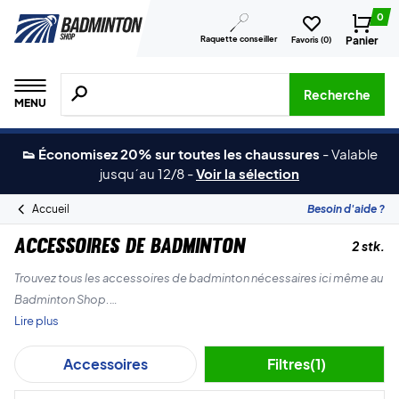
0
Raquette conseiller
Panier
Favoris (
0
)
Recherche de produits, de marques, etc.
Recherche
MENU
👟 Économisez 20% sur toutes les chaussures
-
Valable
jusqu´au 12/8
-
Voir la sélection
Accueil
Besoin d'aide ?
Accessoires de badminton
2 stk.
Trouvez tous les accessoires de badminton nécessaires ici même au
Badminton Shop.
Lire plus
Nous avons tout, y compris des bouteilles d'eau, des cordages de
Accessoires
Filtres
(1)
badminton, des serviettes, de la poudre pour les grips, des
bandeaux, des serre-poignets et bien plus encore.