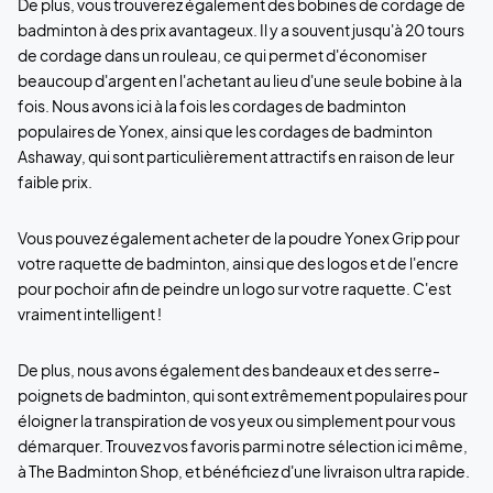
De plus, vous trouverez également des bobines de cordage de
badminton à des prix avantageux. Il y a souvent jusqu'à 20 tours
de cordage dans un rouleau, ce qui permet d'économiser
beaucoup d'argent en l'achetant au lieu d'une seule bobine à la
fois. Nous avons ici à la fois les cordages de badminton
populaires de Yonex, ainsi que les cordages de badminton
Ashaway, qui sont particulièrement attractifs en raison de leur
faible prix.
Vous pouvez également acheter de la poudre Yonex Grip pour
votre raquette de badminton, ainsi que des logos et de l'encre
pour pochoir afin de peindre un logo sur votre raquette. C'est
vraiment intelligent !
De plus, nous avons également des bandeaux et des serre-
poignets de badminton, qui sont extrêmement populaires pour
éloigner la transpiration de vos yeux ou simplement pour vous
démarquer. Trouvez vos favoris parmi notre sélection ici même,
à The Badminton Shop, et bénéficiez d'une livraison ultra rapide.