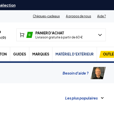
 sélection
Chèques-cadeaux
A propos de nous
Aide ?
PANIER D'ACHAT
0
Livraison gratuite à partir de 60 €
 (
0
)
TON
GUIDES
MARQUES
MATÉRIEL D'EXTÉRIEUR
OUTLE
Besoin d'aide ?
Les plus populaires