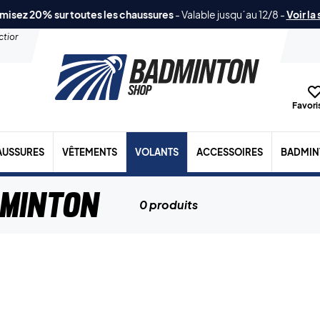
misez 20% sur toutes les chaussures
-
Valable jusqu´au 12/8
-
Voir la
ection
Favoris
AUSSURES
VÊTEMENTS
VOLANTS
ACCESSOIRES
BADMIN
dminton
0 produits