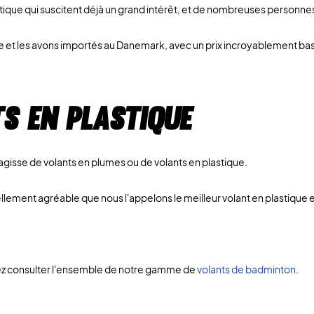
que qui suscitent déjà un grand intérêt, et de nombreuses personnes 
e et les avons importés au Danemark, avec un prix incroyablement bas.
ts en plastique
'agisse de volants en plumes ou de volants en plastique.
lement agréable que nous l'appelons le meilleur volant en plastique e
vez consulter l'ensemble de notre gamme de
volants de badminton
.