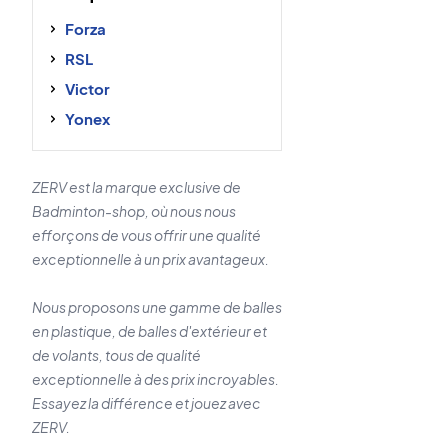
Forza
RSL
Victor
Yonex
ZERV est la marque exclusive de
Badminton-shop, où nous nous
efforçons de vous offrir une qualité
exceptionnelle à un prix avantageux.
Nous proposons une gamme de balles
en plastique, de balles d'extérieur et
de volants, tous de qualité
exceptionnelle à des prix incroyables.
Essayez la différence et jouez avec
ZERV.