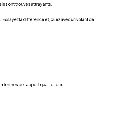
les ont trouvés attrayants.
 Essayez la différence et jouez avec un volant de
n termes de rapport qualité-prix.