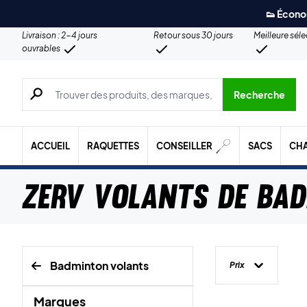
👟 Écono
Livraison : 2-4 jours
Retour sous 30 jours
Meilleure sél
ouvrables
Recherche de produits, de marques, etc.
Recherche
ACCUEIL
RAQUETTES
CONSEILLER
SACS
CH
ZERV volants de ba
Badminton volants
Prix
Marques