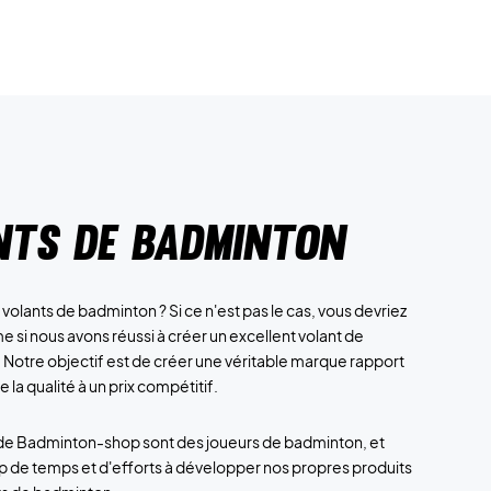
nts de badminton
olants de badminton ? Si ce n'est pas le cas, vous devriez
 si nous avons réussi à créer un excellent volant de
 Notre objectif est de créer une véritable marque rapport
 la qualité à un prix compétitif.
de Badminton-shop sont des joueurs de badminton, et
de temps et d'efforts à développer nos propres produits