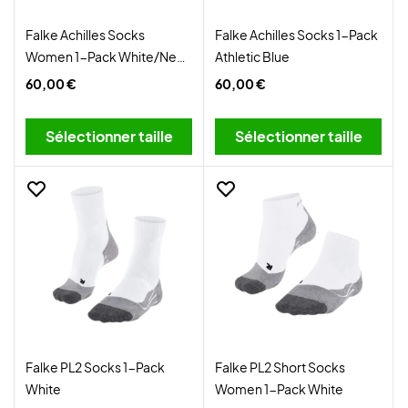
Falke Achilles Socks
Falke Achilles Socks 1-Pack
Women 1-Pack White/Neon
Athletic Blue
Red
60,00 €
60,00 €
Sélectionner taille
Sélectionner taille
Falke PL2 Socks 1-Pack
Falke PL2 Short Socks
White
Women 1-Pack White