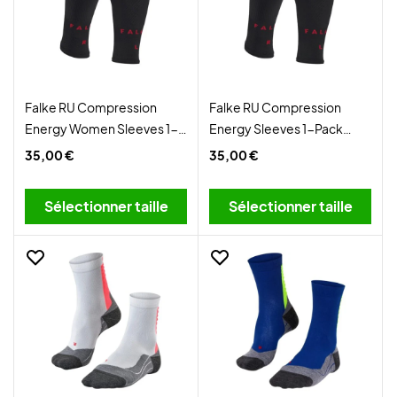
Falke RU Compression
Falke RU Compression
Energy Women Sleeves 1-
Energy Sleeves 1-Pack
Pack Black
Black
35,00 €
35,00 €
Sélectionner taille
Sélectionner taille