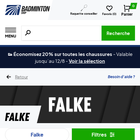
0
Raquette conseiller
Panier
Favoris (
0
)
Recherche de produits, de marques, etc.
Recherche
MENU
👟 Économisez 20% sur toutes les chaussures
-
Valable
jusqu´au 12/8
-
Voir la sélection
Retour
Besoin d'aide ?
Falke
Falke
Filtres