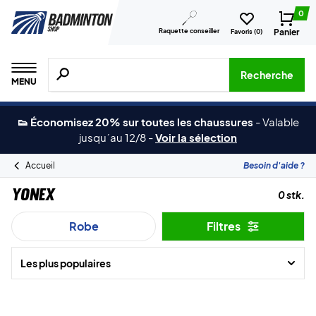
0
Raquette conseiller
Panier
Favoris (
0
)
Recherche de produits, de marques, etc.
Recherche
MENU
👟 Économisez 20% sur toutes les chaussures
-
Valable
jusqu´au 12/8
-
Voir la sélection
Accueil
Besoin d'aide ?
Yonex
0 stk.
Robe
Filtres
Les plus populaires