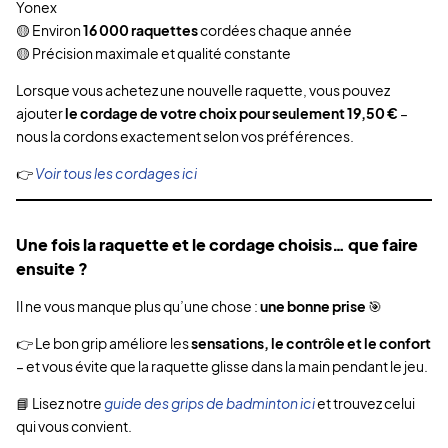
Yonex
🟡 Environ
16 000 raquettes
cordées chaque année
🟡 Précision maximale et qualité constante
Lorsque vous achetez une nouvelle raquette, vous pouvez
ajouter
le cordage de votre choix pour seulement 19,50 €
–
nous la cordons exactement selon vos préférences.
👉
Voir tous les cordages ici
Une fois la raquette et le cordage choisis… que faire
ensuite ?
Il ne vous manque plus qu’une chose :
une bonne prise
🎯
👉 Le bon grip améliore les
sensations, le contrôle et le confort
– et vous évite que la raquette glisse dans la main pendant le jeu.
📘 Lisez notre
guide des grips de badminton ici
et trouvez celui
qui vous convient.