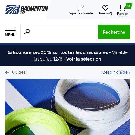
0
Raquette conseiller
Panier
Favoris (
0
)
Recherche de produits, de marques, etc.
Recherche
MENU
👟 Économisez 20% sur toutes les chaussures
-
Valable
jusqu´au 12/8
-
Voir la sélection
Guides
Besoin d'aide ?