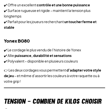
✔️ Offre un excellent
contrôle et une bonne puissance
✔️ Surface rugueuse et rigide – maintient la tension plus
longtemps
✔️ Parfait pour les joueurs recherchant
un toucher ferme et
stable
Yonex BG80
✔️ Le cordage le plus vendu de l’histoire de Yonex
✔️ Allie
puissance, durabilité et sensations
✔️ Polyvalent – disponible en plusieurs couleurs
👉 Les deux cordages vous permettent
d’adapter votre style
de jeu
– et même d’assortir les couleurs à votre raquette ou à
votre grip !
TENSION – COMBIEN DE KILOS CHOISIR