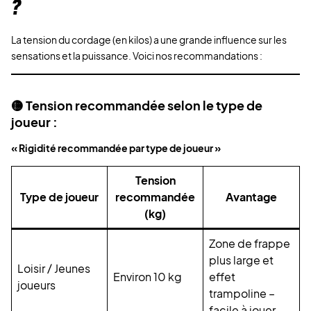
?
La tension du cordage (en kilos) a une grande influence sur les
sensations et la puissance. Voici nos recommandations :
🟡 Tension recommandée selon le type de
joueur :
« Rigidité recommandée par type de joueur »
Tension
Type de joueur
recommandée
Avantage
(kg)
Zone de frappe
plus large et
Loisir / Jeunes
Environ 10 kg
effet
joueurs
trampoline –
facile à jouer