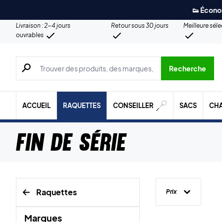
👟 Écono
Livraison : 2-4 jours
Retour sous 30 jours
Meilleure sél
ouvrables
Recherche de produits, de marques, etc.
Recherche
ACCUEIL
RAQUETTES
CONSEILLER
SACS
CH
Fin de série
Raquettes
Prix
Marques