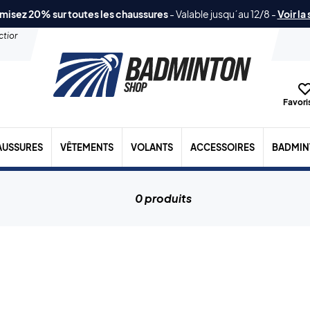
misez 20% sur toutes les chaussures
-
Valable jusqu´au 12/8
-
Voir la
ection
Favoris
AUSSURES
VÊTEMENTS
VOLANTS
ACCESSOIRES
BADMIN
0 produits