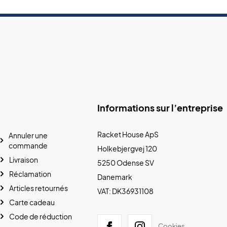
Informations sur l’entreprise
Racket House ApS
Annuler une
commande
Holkebjergvej 120
Livraison
5250 Odense SV
Réclamation
Danemark
Articles retournés
VAT: DK36931108
Carte cadeau
Code de réduction
Cookies