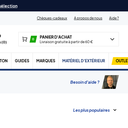
 sélection
Chèques-cadeaux
A propos de nous
Aide ?
PANIER D'ACHAT
0
Livraison gratuite à partir de 60 €
 (
0
)
TON
GUIDES
MARQUES
MATÉRIEL D'EXTÉRIEUR
OUTLE
Besoin d'aide ?
Les plus populaires