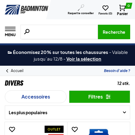
0
Raquette conseiller
Panier
Favoris (
0
)
Recherche de produits, de marques, etc.
Recherche
MENU
👟 Économisez 20% sur toutes les chaussures
-
Valable
jusqu´au 12/8
-
Voir la sélection
Accueil
Besoin d'aide ?
Divers
12 stk.
Accessoires
Filtres
Les plus populaires
OUTLET