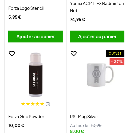
Yonex AC141LEX Badminton
Forza Logo Stencil
Net
5,95 €
74,95 €
Ajouter au panier
Ajouter au panier
OUTLET
- 27%
(3)
Forza Grip Powder
RSL Mug Silver
10,00 €
Au lieu de:
10,95
8,00 €