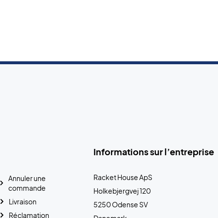
Informations sur l’entreprise
Racket House ApS
Annuler une
commande
Holkebjergvej 120
Livraison
5250 Odense SV
Réclamation
Danemark