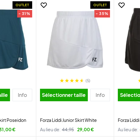
OUTLET
OUTLET
- 31%
- 35%
(5)
ille
Info
Sélectionner taille
Info
Sélectio
Skirt Poseidon
Forza Liddi Junior Skirt White
Forza Liddi
31,00 €
Au lieu de:
44,95
29,00 €
Au lieu de: