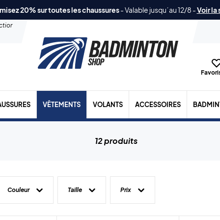
misez 20% sur toutes les chaussures
-
Valable jusqu´au 12/8
-
Voir la
ection
Favoris
AUSSURES
VÊTEMENTS
VOLANTS
ACCESSOIRES
BADMIN
12 produits
Couleur
Taille
Prix