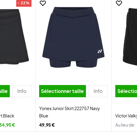
- 22%
ille
Info
Sélectionner taille
Info
Sélectio
Yonex Junior Skirt 222757 Navy
rt Black
Blue
Victor Valk
34,95 €
49,95 €
Au lieu de: