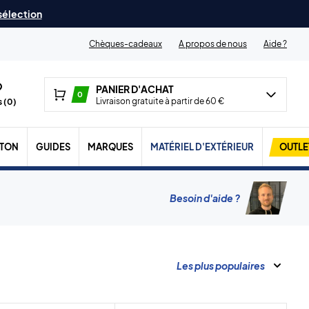
 sélection
Chèques-cadeaux
A propos de nous
Aide ?
PANIER D'ACHAT
0
Livraison gratuite à partir de 60 €
 (
0
)
TON
GUIDES
MARQUES
MATÉRIEL D'EXTÉRIEUR
OUTLE
Besoin d'aide ?
Les plus populaires