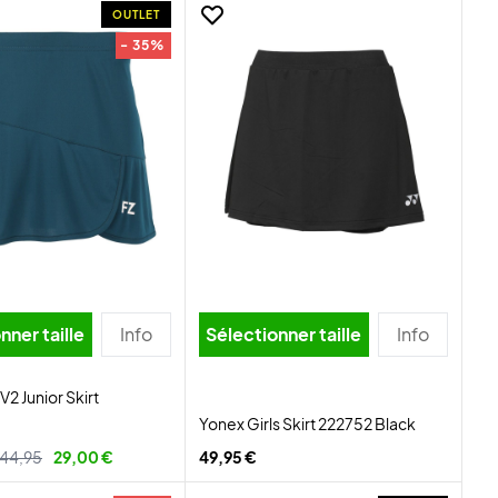
OUTLET
- 35%
nner taille
Info
Sélectionner taille
Info
 V2 Junior Skirt
Yonex Girls Skirt 222752 Black
44,95
29,00 €
49,95 €