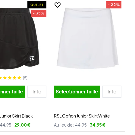
- 22%
OUTLET
- 35%
(5)
nner taille
Info
Sélectionner taille
Info
 Junior Skirt Black
RSL Gefion Junior Skirt White
44,95
29,00 €
Au lieu de:
44,95
34,95 €