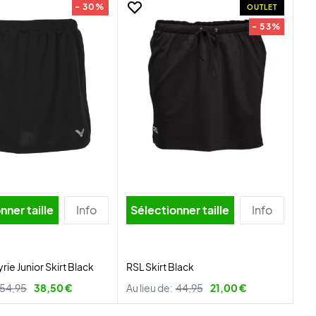
- 30%
OUTLET
- 53%
nner taille
Info
Sélectionner taille
Info
yrie Junior Skirt Black
RSL Skirt Black
54,95
38,50 €
Au lieu de:
44,95
21,00 €