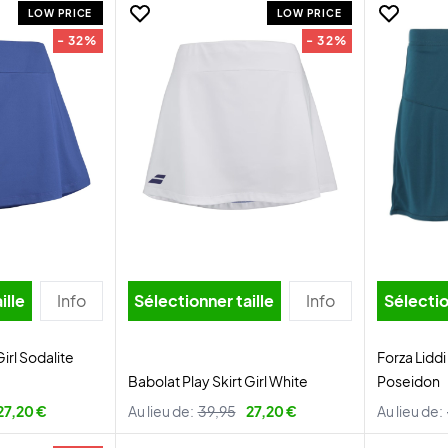
LOW PRICE
LOW PRICE
- 32%
- 32%
ille
Info
Sélectionner taille
Info
Sélectio
Girl Sodalite
Forza Liddi
Babolat Play Skirt Girl White
Poseidon
27,20 €
Au lieu de:
39,95
27,20 €
Au lieu de: