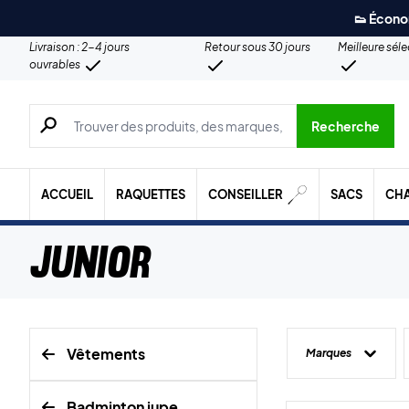
👟 Écono
Livraison : 2-4 jours
Retour sous 30 jours
Meilleure sél
ouvrables
Recherche de produits, de marques, etc.
Recherche
ACCUEIL
RAQUETTES
CONSEILLER
SACS
CH
Junior
Vêtements
Marques
Badminton jupe