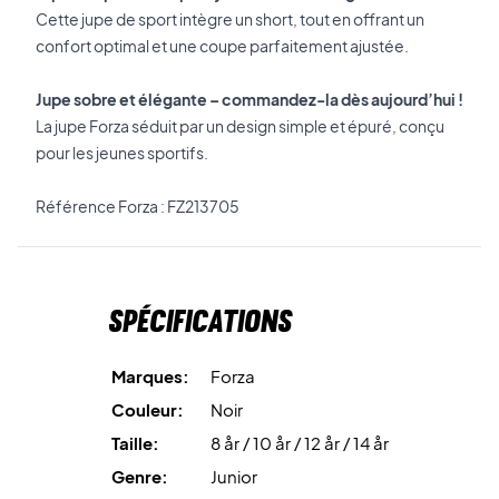
Cette jupe de sport intègre un short, tout en offrant un
confort optimal et une coupe parfaitement ajustée.
Jupe sobre et élégante – commandez-la dès aujourd’hui !
La jupe Forza séduit par un design simple et épuré, conçu
pour les jeunes sportifs.
Référence Forza : FZ213705
Spécifications
Marques:
Forza
Couleur:
Noir
Taille:
8 år / 10 år / 12 år / 14 år
Genre:
Junior