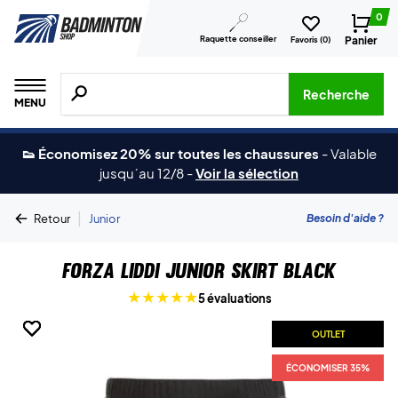
0
Raquette conseiller
Panier
Favoris (
0
)
Recherche de produits, de marques, etc.
Recherche
MENU
👟 Économisez 20% sur toutes les chaussures
-
Valable
jusqu´au 12/8
-
Voir la sélection
|
Besoin d'aide ?
Retour
Junior
Forza Liddi Junior Skirt Black
5 évaluations
OUTLET
OUTLET
OUTLET
OUTLET
OUTLET
ÉCONOMISER 35%
ÉCONOMISER 35%
ÉCONOMISER 35%
ÉCONOMISER 35%
ÉCONOMISER 35%