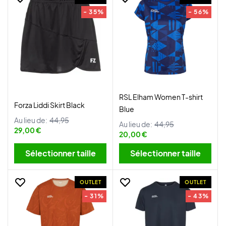
- 35%
- 56%
RSL Elham Women T-shirt
Forza Liddi Skirt Black
Blue
Au lieu de:
44,95
Au lieu de:
44,95
29,00 €
20,00 €
Sélectionner taille
Sélectionner taille
OUTLET
OUTLET
- 31%
- 43%