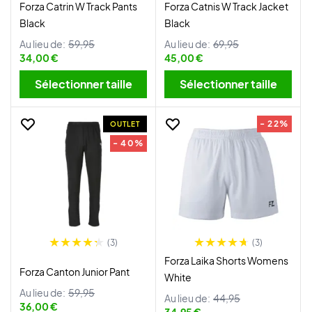
Forza Catrin W Track Pants
Forza Catnis W Track Jacket
Black
Black
Au lieu de:
59,95
Au lieu de:
69,95
34,00 €
45,00 €
Sélectionner taille
Sélectionner taille
- 22%
OUTLET
- 40%
(3)
(3)
Forza Laika Shorts Womens
Forza Canton Junior Pant
White
Au lieu de:
59,95
Au lieu de:
44,95
36,00 €