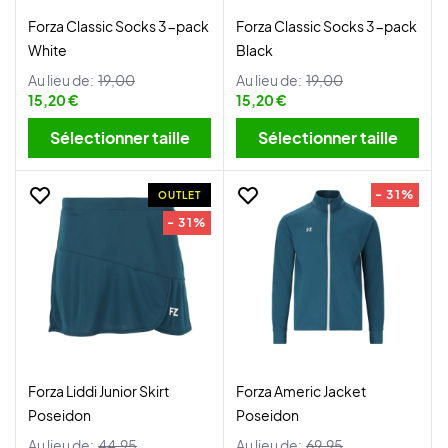
Forza Classic Socks 3-pack
Forza Classic Socks 3-pack
White
Black
Au lieu de:
19,00
Au lieu de:
19,00
15,20 €
15,20 €
Sélectionner taille
Sélectionner taille
- 31%
OUTLET
- 31%
Forza Liddi Junior Skirt
Forza Americ Jacket
Poseidon
Poseidon
Au lieu de:
44,95
Au lieu de:
69,95