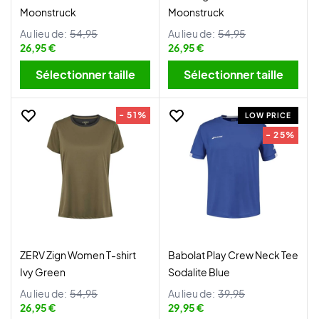
Moonstruck
Moonstruck
Au lieu de:
54,95
Au lieu de:
54,95
26,95 €
26,95 €
Sélectionner taille
Sélectionner taille
- 51%
LOW PRICE
- 25%
ZERV Zign Women T-shirt
Babolat Play Crew Neck Tee
Ivy Green
Sodalite Blue
Au lieu de:
54,95
Au lieu de:
39,95
26,95 €
29,95 €