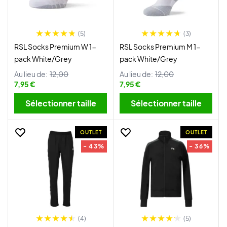
(5)
(3)
RSL Socks Premium W 1-
RSL Socks Premium M 1-
pack White/Grey
pack White/Grey
Au lieu de:
12,00
Au lieu de:
12,00
7,95 €
7,95 €
Sélectionner taille
Sélectionner taille
OUTLET
OUTLET
- 43%
- 36%
(4)
(5)