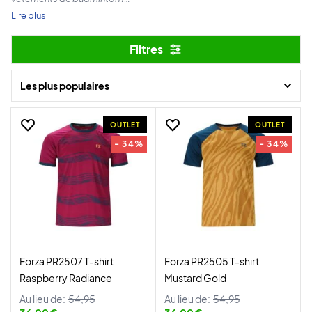
Lire plus
Économisez beaucoup sur nos prix effrayants jusqu’au 3 novembre
Filtres
et obtenez de la qualité à bas prix.
Dépêchez-vous si vous osez !
Les plus populaires
OUTLET
OUTLET
- 34%
- 34%
Forza PR2507 T-shirt
Forza PR2505 T-shirt
Raspberry Radiance
Mustard Gold
Au lieu de:
54,95
Au lieu de:
54,95