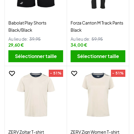
Babolat Play Shorts
Forza Canton M Track Pants
Black/Black
Black
Au lieu de:
39,95
Au lieu de:
59,95
29,60 €
34,00 €
Sélectionner taille
Sélectionner taille
- 51%
- 51%
ZERV Zoltar T-shirt
ZERV Zign Women T-shirt