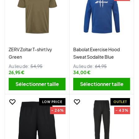
ZERV Zoltar T-shirt Ivy
Babolat Exercise Hood
Green
Sweat Sodalite Blue
Au lieu de:
54,95
Au lieu de:
64,95
26,95 €
34,00 €
Sélectionner taille
Sélectionner taille
LOW PRICE
OUTLET
- 26%
- 43%