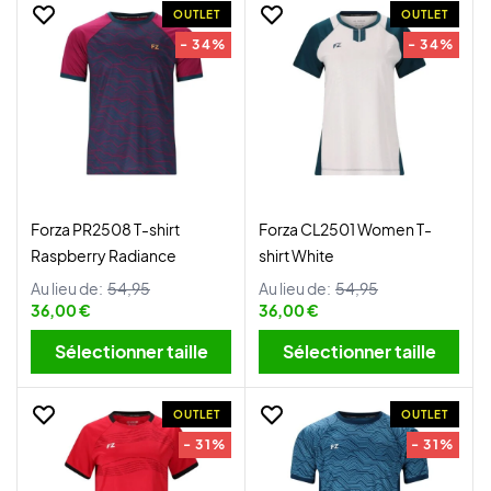
OUTLET
OUTLET
- 34%
- 34%
Forza PR2508 T-shirt
Forza CL2501 Women T-
Raspberry Radiance
shirt White
Au lieu de:
54,95
Au lieu de:
54,95
36,00 €
36,00 €
Sélectionner taille
Sélectionner taille
OUTLET
OUTLET
- 31%
- 31%