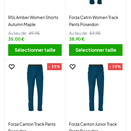
RSL Amber Women Shorts
Forza Catrin Women Track
Autumn Maple
Pants Poseidon
Au lieu de:
49,95
Au lieu de:
59,95
35,00 €
38,90 €
Sélectionner taille
Sélectionner taille
- 35%
- 35%
Forza Canton Track Pants
Forza Canton Junior Track