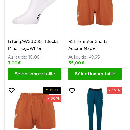
Li.Ning AWSU080-1 Socks
RSL Hampton Shorts
Minor Logo White
Autumn Maple
Au lieu de:
10,00
Au lieu de:
49,95
7,00 €
35,00 €
Sélectionner taille
Sélectionner taille
- 35%
OUTLET
- 30%