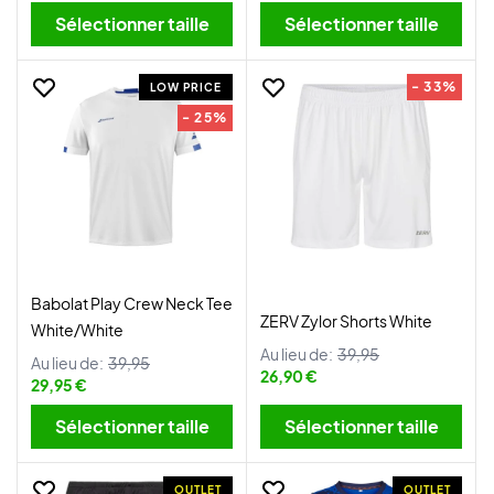
Sélectionner taille
Sélectionner taille
- 33%
LOW PRICE
- 25%
Babolat Play Crew Neck Tee
ZERV Zylor Shorts White
White/White
Au lieu de:
39,95
Au lieu de:
39,95
26,90 €
29,95 €
Sélectionner taille
Sélectionner taille
OUTLET
OUTLET