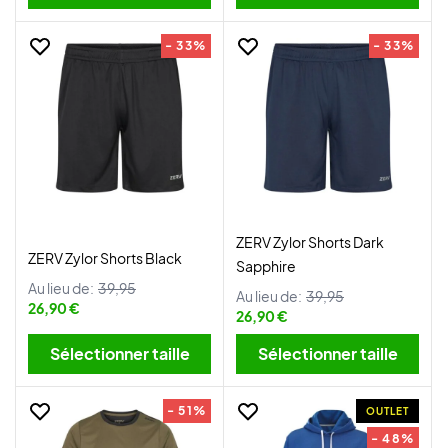
- 33%
- 33%
ZERV Zylor Shorts Dark
ZERV Zylor Shorts Black
Sapphire
Au lieu de:
39,95
Au lieu de:
39,95
26,90 €
26,90 €
Sélectionner taille
Sélectionner taille
- 51%
OUTLET
- 48%