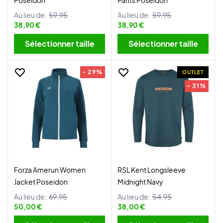
Poseidon
Pants Poseidon
Au lieu de:
59,95
Au lieu de:
59,95
38,90 €
38,90 €
Sélectionner taille
Sélectionner taille
- 29%
OUTLET
- 31%
Forza Amerun Women
RSL Kent Longsleeve
Jacket Poseidon
Midnight Navy
Au lieu de:
69,95
Au lieu de:
54,95
50,00 €
38,00 €