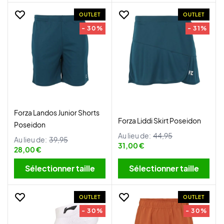
OUTLET
OUTLET
- 30%
- 31%
Forza Landos Junior Shorts
Forza Liddi Skirt Poseidon
Poseidon
Au lieu de:
44,95
Au lieu de:
39,95
31,00 €
28,00 €
Sélectionner taille
Sélectionner taille
OUTLET
OUTLET
- 30%
- 30%