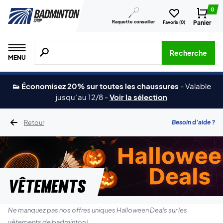
0
Raquette conseiller
Panier
Favoris (
0
)
Recherche de produits, de marques, etc.
Recherche
MENU
👟 Économisez 20% sur toutes les chaussures
-
Valable
jusqu´au 12/8
-
Voir la sélection
Retour
Besoin d'aide ?
Vêtements
Ne manquez pas nos offres uniques Halloween Deals sur les
vêtements de badminton !