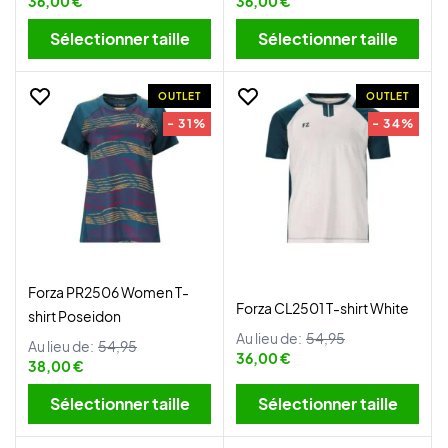
36,00 €
36,00 €
Sélectionner taille
Sélectionner taille
OUTLET
OUTLET
- 31%
- 34%
Forza PR2506 Women T-
Forza CL2501 T-shirt White
shirt Poseidon
Au lieu de:
54,95
Au lieu de:
54,95
36,00 €
38,00 €
Sélectionner taille
Sélectionner taille