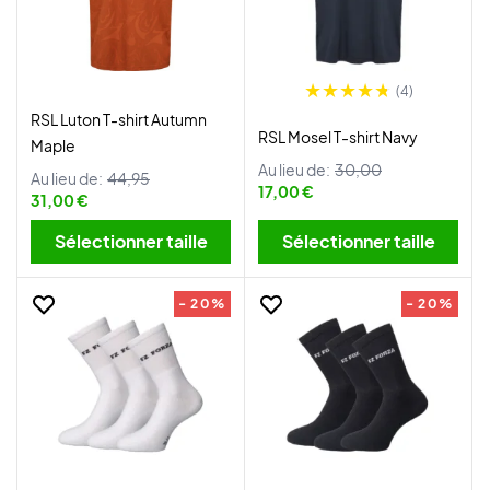
(4)
RSL Luton T-shirt Autumn
RSL Mosel T-shirt Navy
Maple
Au lieu de:
30,00
Au lieu de:
44,95
17,00 €
31,00 €
Sélectionner taille
Sélectionner taille
- 20%
- 20%