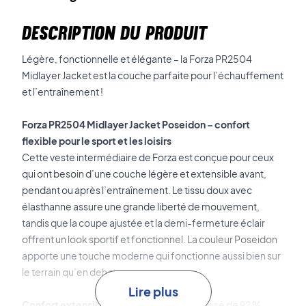
DESCRIPTION DU PRODUIT
Légère, fonctionnelle et élégante – la Forza PR2504
Midlayer Jacket est la couche parfaite pour l’échauffement
et l’entraînement !
Forza PR2504 Midlayer Jacket Poseidon – confort
flexible pour le sport et les loisirs
Cette veste intermédiaire de Forza est conçue pour ceux
qui ont besoin d’une couche légère et extensible avant,
pendant ou après l’entraînement. Le tissu doux avec
élasthanne assure une grande liberté de mouvement,
tandis que la coupe ajustée et la demi-fermeture éclair
offrent un look sportif et fonctionnel. La couleur Poseidon
apporte une touche moderne qui fonctionne aussi bien sur
le terrain qu’en dehors.
Lire plus
Confort extensible
Le matériau est composé de 92 %