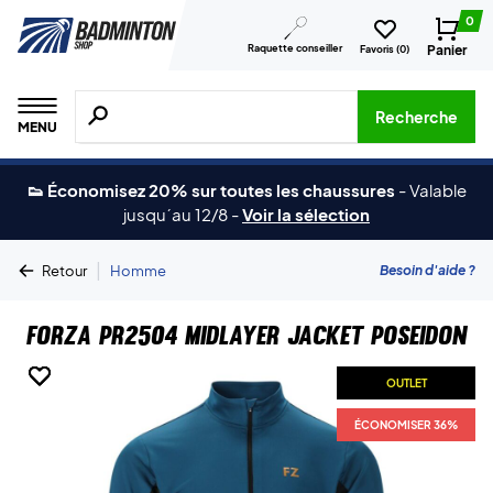
0
Raquette conseiller
Panier
Favoris (
0
)
Recherche de produits, de marques, etc.
Recherche
MENU
👟 Économisez 20% sur toutes les chaussures
-
Valable
jusqu´au 12/8
-
Voir la sélection
|
Besoin d'aide ?
Retour
Homme
Forza PR2504 Midlayer Jacket Poseidon
OUTLET
OUTLET
OUTLET
OUTLET
ÉCONOMISER 36%
ÉCONOMISER 36%
ÉCONOMISER 36%
ÉCONOMISER 36%