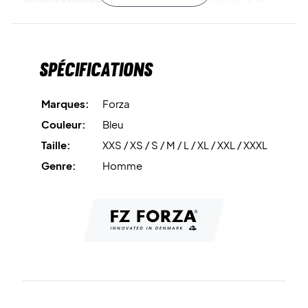
polyester et 8 % élasthanne, offrant une sensation flexible
et respirante lors des mouvements.
Spécifications
Restez au chaud avec style – achetez dès aujourd’hui la
Forza PR2504 Midlayer Jacket Poseidon !
Couleur : Poseidon
Marques:
Forza
Matière : 92 % polyester / 8 % élasthanne
Couleur:
Bleu
Taille:
XXS / XS / S / M / L / XL / XXL / XXXL
Genre:
Homme