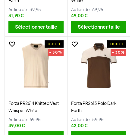
Earth
White
Au lieu de:
39,95
Au lieu de:
69,95
31,90 €
49,00 €
Sélectionner taille
Sélectionner taille
OUTLET
OUTLET
- 30%
- 30%
Forza PR2614 Knitted Vest
Forza PR2613 Polo Dark
Whisper White
Earth
Au lieu de:
69,95
Au lieu de:
59,95
49,00 €
42,00 €