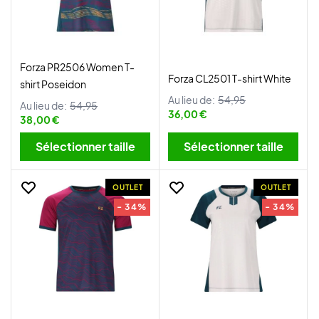
Forza PR2506 Women T-
Forza CL2501 T-shirt White
shirt Poseidon
Au lieu de:
54,95
Au lieu de:
54,95
36,00 €
38,00 €
Sélectionner taille
Sélectionner taille
OUTLET
OUTLET
- 34%
- 34%