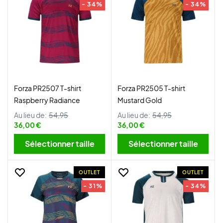
- 34%
- 34%
Forza PR2507 T-shirt
Forza PR2505 T-shirt
Raspberry Radiance
Mustard Gold
Au lieu de:
54,95
Au lieu de:
54,95
36,00 €
36,00 €
Sélectionner taille
Sélectionner taille
OUTLET
OUTLET
- 31%
- 34%