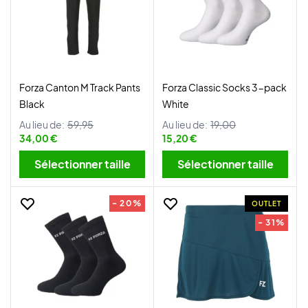
Forza Canton M Track Pants
Forza Classic Socks 3-pack
Black
White
Au lieu de:
59,95
Au lieu de:
19,00
34,00 €
15,20 €
Sélectionner taille
Sélectionner taille
- 20%
OUTLET
- 31%