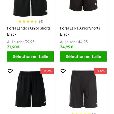
(4)
Forza Landos Junior Shorts
Forza Laika Junior Shorts
Black
Black
Au lieu de:
39,95
Au lieu de:
44,95
31,90 €
34,95 €
Sélectionner taille
Sélectionner taille
- 20%
- 18%