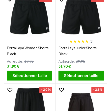
(5)
Forza Laya Women Shorts
Forza Laya Junior Shorts
Black
Black
Au lieu de:
39,95
Au lieu de:
39,95
31,90 €
31,90 €
Sélectionner taille
Sélectionner taille
- 20%
- 22%