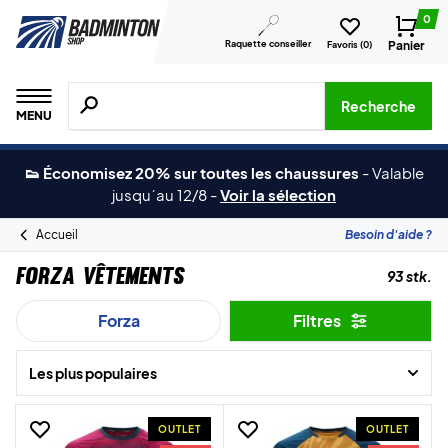
0
Raquette conseiller
Panier
Favoris (
0
)
Recherche de produits, de marques, etc.
Recherche
MENU
👟 Économisez 20% sur toutes les chaussures
-
Valable
jusqu´au 12/8
-
Voir la sélection
Accueil
Besoin d'aide ?
Forza Vêtements
93 stk.
Forza
Filtres
Les plus populaires
OUTLET
OUTLET