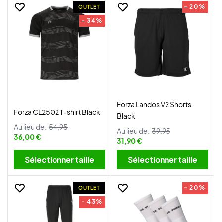
- 20%
OUTLET
- 34%
Forza Landos V2 Shorts
Forza CL2502 T-shirt Black
Black
Au lieu de:
54,95
Au lieu de:
39,95
36,00 €
31,90 €
Sélectionner taille
Sélectionner taille
- 20%
OUTLET
- 43%