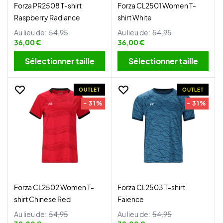
Forza PR2508 T-shirt
Forza CL2501 Women T-
Raspberry Radiance
shirt White
Au lieu de:
54,95
Au lieu de:
54,95
36,00 €
36,00 €
Sélectionner taille
Sélectionner taille
OUTLET
OUTLET
- 31%
- 31%
Forza CL2502 Women T-
Forza CL2503 T-shirt
shirt Chinese Red
Faience
Au lieu de:
54,95
Au lieu de:
54,95