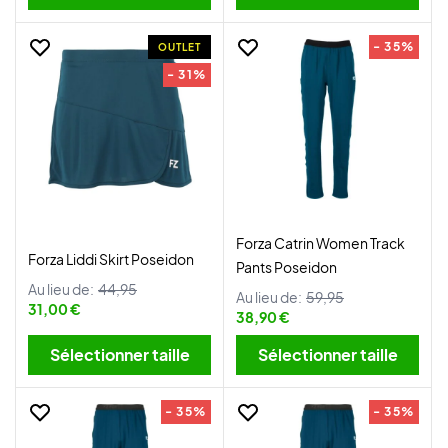
- 35%
OUTLET
- 31%
Forza Catrin Women Track
Forza Liddi Skirt Poseidon
Pants Poseidon
Au lieu de:
44,95
Au lieu de:
59,95
31,00 €
38,90 €
Sélectionner taille
Sélectionner taille
- 35%
- 35%