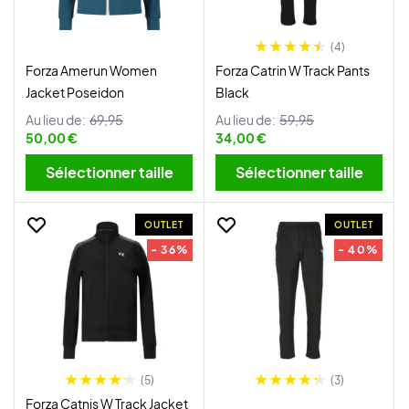
(4)
Forza Amerun Women
Forza Catrin W Track Pants
Jacket Poseidon
Black
Au lieu de:
69,95
Au lieu de:
59,95
50,00 €
34,00 €
Sélectionner taille
Sélectionner taille
OUTLET
OUTLET
- 36%
- 40%
(5)
(3)
Forza Catnis W Track Jacket