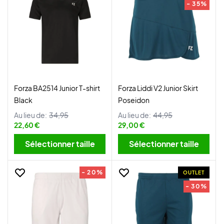
- 35%
Forza BA2514 Junior T-shirt
Forza Liddi V2 Junior Skirt
Black
Poseidon
Au lieu de:
34,95
Au lieu de:
44,95
22,60 €
29,00 €
Sélectionner taille
Sélectionner taille
- 20%
OUTLET
- 30%