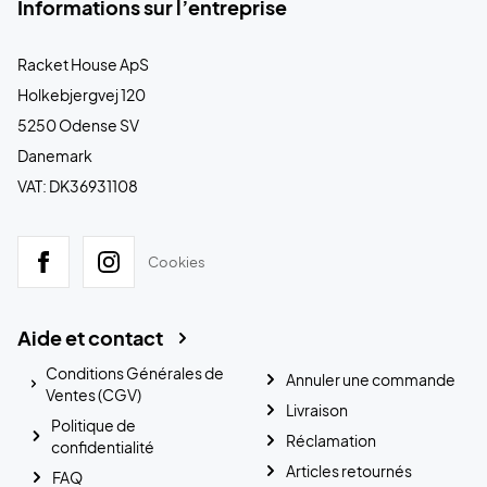
Informations sur l’entreprise
Racket House ApS
Holkebjergvej 120
5250 Odense SV
Danemark
VAT: DK36931108
Cookies
Aide et contact
Conditions Générales de
Annuler une commande
Ventes (CGV)
Livraison
Politique de
Réclamation
confidentialité
Articles retournés
FAQ