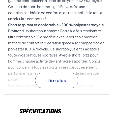
gamme confectionné à partir de polyester 100 % recyclé.
Ce short de sport homme signé Forza offre une
combinaison idéale de confort et de respirabilité, le tout à
un prix ultra compétitif !
Short respirant et confortable – 100 % polyester recyclé
Profitez d’un short pour homme Forza à la fois respirant et
ultra confortable. Ce modèle excelle véritablement en
matière de confort et d’aération grâce à sa composition en
polyester 100 % recyclé. Ce short polyvalent s’adapte à
toutes vos pratiques sportives. Avec le short Forza pour
homme, chaque activité devient facile à aborder. Conçu
pour convenir à tous les sports, il sera particulièrement
performant sur les courts de badminton, de tennis et de
padel.
Lire plus
Design sobre et élégant signé Forza – Forza Landos
Shorts Black
Ce short Forza arbore une coupe sobre dans un coloris noir
et affiche fièrement le logo FZ Forza en blanc.
Spécifications
Commandez-le dès aujourd’hui au meilleur prix !