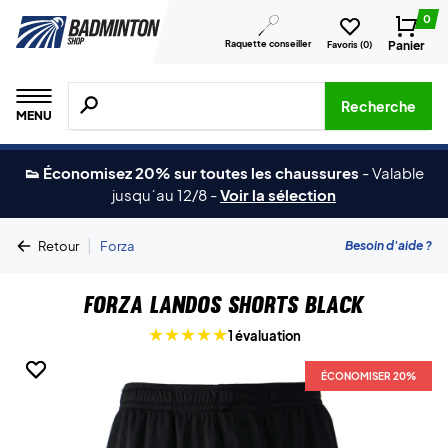
0
Raquette conseiller
Panier
Favoris (
0
)
Recherche de produits, de marques, etc.
Recherche
MENU
👟 Économisez 20% sur toutes les chaussures
-
Valable
jusqu´au 12/8
-
Voir la sélection
|
Besoin d'aide ?
Retour
Forza
Forza Landos Shorts Black
1 évaluation
ÉCONOMISER 20%
ÉCONOMISER 20%