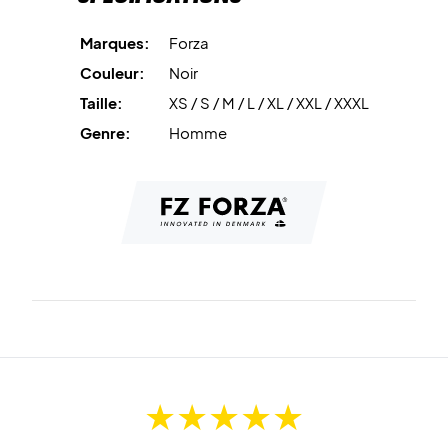
Matière : 100 % polyester recyclé
Marques:
Forza
Forza NR : FZ213705
Couleur:
Noir
Couleur : Black (Noir)
Taille:
XS / S / M / L / XL / XXL / XXXL
Genre:
Homme