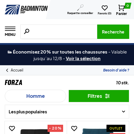
0
Raquette conseiller
Panier
Favoris (
0
)
Recherche de produits, de marques, etc.
Recherche
MENU
👟 Économisez 20% sur toutes les chaussures
-
Valable
jusqu´au 12/8
-
Voir la sélection
Accueil
Besoin d'aide ?
Forza
10 stk.
Homme
Filtres
Les plus populaires
- 20%
OUTLET