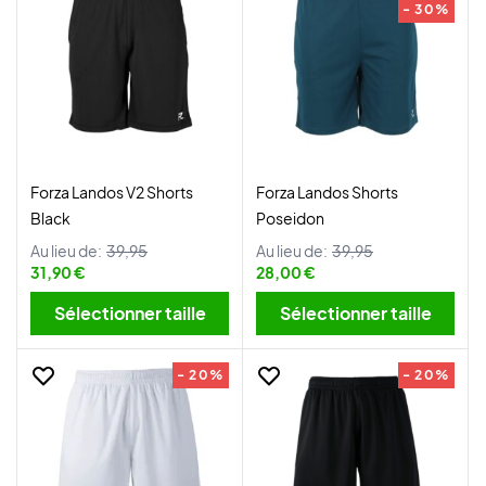
- 30%
Forza Landos V2 Shorts
Forza Landos Shorts
Black
Poseidon
Au lieu de:
39,95
Au lieu de:
39,95
31,90 €
28,00 €
Sélectionner taille
Sélectionner taille
- 20%
- 20%