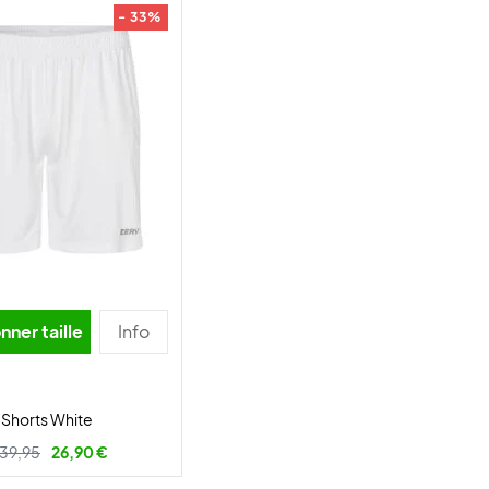
- 33%
nner taille
Info
 Shorts White
39,95
26,90 €