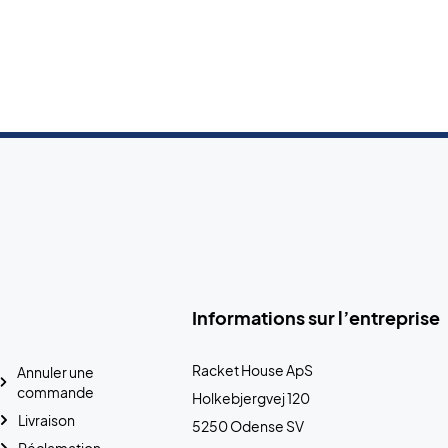
Informations sur l’entreprise
Racket House ApS
Annuler une
commande
Holkebjergvej 120
Livraison
5250 Odense SV
Réclamation