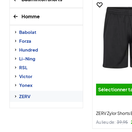
Homme
Babolat
Forza
Hundred
Li-Ning
RSL
Victor
Yonex
Sélectionner ta
ZERV
ZERV Zylor Shorts 
Au lieu de:
39,95