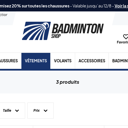
misez 20% sur toutes les chaussures
-
Valable jusqu´au 12/8
-
Voir la
ection
Favoris
AUSSURES
VÊTEMENTS
VOLANTS
ACCESSOIRES
BADMIN
3 produits
Taille
Prix