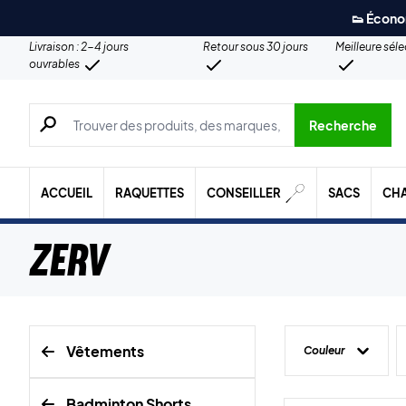
👟 Écono
Livraison : 2-4 jours
Retour sous 30 jours
Meilleure sél
ouvrables
Recherche de produits, de marques, etc.
Recherche
ACCUEIL
RAQUETTES
CONSEILLER
SACS
CH
ZERV
Vêtements
Couleur
Badminton Shorts