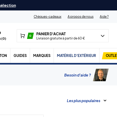
 sélection
Chèques-cadeaux
A propos de nous
Aide ?
PANIER D'ACHAT
0
Livraison gratuite à partir de 60 €
 (
0
)
TON
GUIDES
MARQUES
MATÉRIEL D'EXTÉRIEUR
OUTLE
Besoin d'aide ?
Les plus populaires