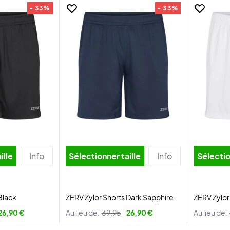
- 33%
- 33%
ille
Info
Sélectionner taille
Info
Sélectio
Black
ZERV Zylor Shorts Dark Sapphire
ZERV Zylor
26,90 €
Au lieu de:
39,95
26,90 €
Au lieu de: